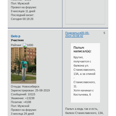
Пол:
Мужской
Провел на форуме:
9 месяцев 11 дней
Последний визит:
Сегодня 00:18:26
Поделиться
05-05-
5
Gelo p
2024 20:08:42
Участник
Рейтинг:
Палыч
написал(а):
Крутил,
получается с
балкона ул.
Станиславского,
13А, а за спиной
-
Станиславского,
11.
Откуда:
Новосибирск
Хотя начинал с
Зарегистрирован
: 25-08-2019
Сообщений:
10115
Костычева, 6
Уважение:
+13238
Позитив:
+4198
Пол:
Мужской
Палыч а ведь так и есть,
Провел на форуме:
балкон Станиславского, 13А,
3 месяца 29 дней