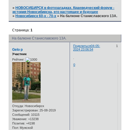
»
НОВОСИБИРСК в фотозагадках. Краеведческий форум -
история Новосибирска, его настоящее и будущее
»
Новосибирск 60-х - 70-х
»
На балконе Станиславского 13А.
Страница:
1
На балконе Станиславского 13А.
Поделиться
04-05-
1
Gelo p
2024 23:06:54
Участник
.
Рейтинг:
0
Откуда:
Новосибирск
Зарегистрирован
: 25-08-2019
Сообщений:
10115
Уважение:
+13238
Позитив:
+4198
Пол:
Мужской