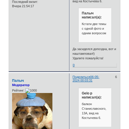
вид на Костычева 6.
Последний визит:
Вчера 21:54:17
Палыч
написал(а):
Кстати две темы
с одной фото и
одним вопросом
Да засиделся допоздна, вот и
наштамповал!)
Удалите пожалуйста!
0
Поделиться
06-05-
6
Палыч
2024 00:03:31
Модератор
Рейтинг:
Gelo p
написал(а):
балкон
Станиславского,
13А, вид на
Костычева 6.