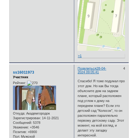
+1
Поделиться
28-04-
4
ss16011973
2024 09:05:41
Участник
Спасибо! Я тоже подумал про
Рейтинг:
этот дом. Но как Вы тогда
объясните дом на заднем
плане, который расположен
под углом к дому на
переднем плане? Если это
детский сад "Колосок", то он
Откуда:
Академгородок
расположен параллельно
Зарегистрирован
: 14-11-2021
первому детскому саду. Этот
Сообщений:
5378
момент, на мой взгляд, и
Уважение:
+3546
делает эту загадку
Позитив:
+6900
интересной.
Пол:
Мужской