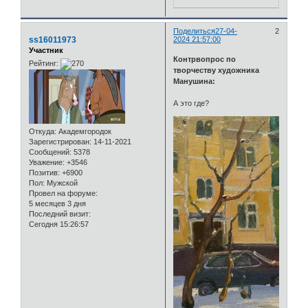
Поделиться
27-04-
2
ss16011973
2024 21:57:00
Участник
Контрвопрос по
Рейтинг:
творчеству художника
Манушина:
А это где?
Откуда:
Академгородок
Зарегистрирован
: 14-11-2021
Сообщений:
5378
Уважение:
+3546
Позитив:
+6900
Пол:
Мужской
Провел на форуме:
5 месяцев 3 дня
Последний визит:
Сегодня 15:26:57