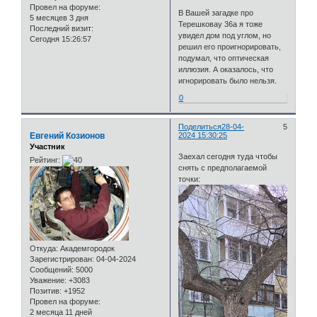
Провел на форуме:
В Вашей загадке про
5 месяцев 3 дня
Терешковау 36а я тоже
Последний визит:
увидел дом под углом, но
Сегодня 15:26:57
решил его проигнорировать,
подумал, что оптическая
иллюзия. А оказалось, что
игнорировать было нельзя.
0
Поделиться
28-04-
5
Евгений Козионов
2024 15:30:25
Участник
Заехал сегодня туда чтобы
Рейтинг:
снять с предполагаемой
точки:
Откуда:
Академгородок
Зарегистрирован
: 04-04-2024
Сообщений:
5000
Уважение:
+3083
Позитив:
+1952
Провел на форуме:
2 месяца 11 дней