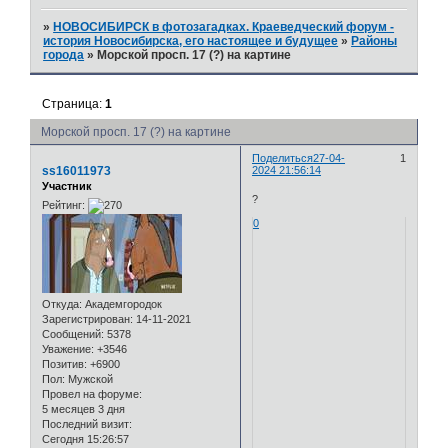
»
НОВОСИБИРСК в фотозагадках. Краеведческий форум -
история Новосибирска, его настоящее и будущее
»
Районы
города
»
Морской просп. 17 (?) на картине
Страница:
1
Морской просп. 17 (?) на картине
Поделиться
27-04-
1
ss16011973
2024 21:56:14
Участник
?
Рейтинг:
0
Откуда:
Академгородок
Зарегистрирован
: 14-11-2021
Сообщений:
5378
Уважение:
+3546
Позитив:
+6900
Пол:
Мужской
Провел на форуме:
5 месяцев 3 дня
Последний визит:
Сегодня 15:26:57