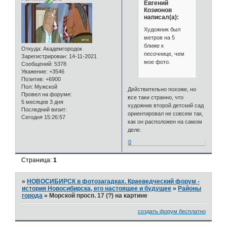
Евгений
Козионов
написал(а):
Художник был
метров на 5
ближе к
Откуда:
Академгородок
песочнице, чем
Зарегистрирован
: 14-11-2021
мое фото.
Сообщений:
5378
Уважение:
+3546
Позитив:
+6900
Пол:
Мужской
Действительно похоже, но
Провел на форуме:
все таки странно, что
5 месяцев 3 дня
художник второй детский сад
Последний визит:
ориентировал не совсем так,
Сегодня 15:26:57
как он расположен на самом
деле.
0
Страница:
1
»
НОВОСИБИРСК в фотозагадках. Краеведческий форум -
история Новосибирска, его настоящее и будущее
»
Районы
города
»
Морской просп. 17 (?) на картине
создать форум бесплатно