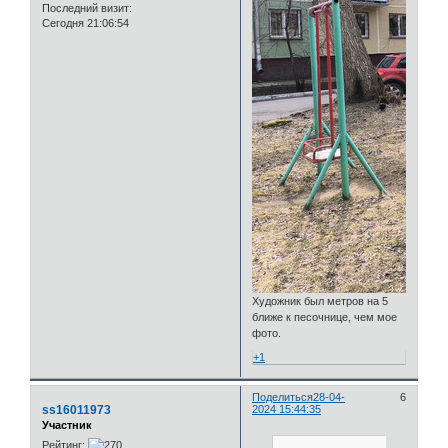
Последний визит:
Сегодня 21:06:54
Художник был метров на 5
ближе к песочнице, чем мое
фото.
+1
Поделиться
28-04-
6
ss16011973
2024 15:44:35
Участник
Рейтинг: