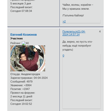
5 месяцев 3 дня
Чайки, волны, корабли –
Последний визит:
Мы у краешка земли.
Сегодня 07:08:34
/Татьяна Кайзер/
+2
Поделиться
21-04-
4
Евгений Козионов
2024 14:57:14
Участник
Да, верно, но пусть кто-
Рейтинг:
нибудь ещё попробует
угадать)
0
Откуда:
Академгородок
Зарегистрирован
: 04-04-2024
Сообщений:
4979
Уважение:
+3064
Позитив:
+1947
Провел на форуме:
2 месяца 11 дней
Последний визит:
Сегодня 19:02:52