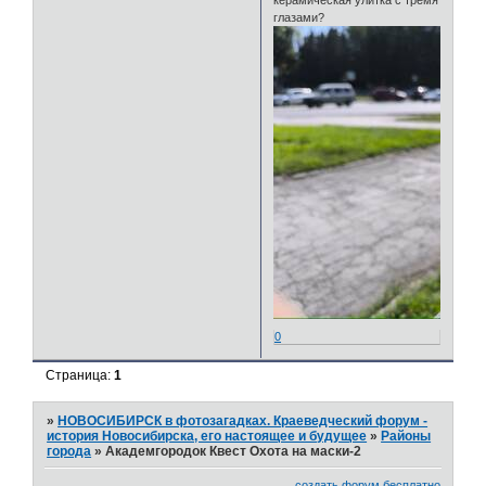
керамическая улитка с тремя
глазами?
0
Страница:
1
»
НОВОСИБИРСК в фотозагадках. Краеведческий форум -
история Новосибирска, его настоящее и будущее
»
Районы
города
»
Академгородок Квест Охота на маски-2
создать форум бесплатно