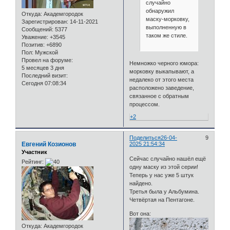
случайно
обнаружил
Откуда:
Академгородок
маску-морковку,
Зарегистрирован
: 14-11-2021
выполненную в
Сообщений:
5377
таком же стиле.
Уважение:
+3545
Позитив:
+6890
Пол:
Мужской
Провел на форуме:
Немножко черного юмора:
5 месяцев 3 дня
морковку выкапывают, а
Последний визит:
недалеко от этого места
Сегодня 07:08:34
расположено заведение,
связанное с обратным
процессом.
+2
Поделиться
26-04-
9
Евгений Козионов
2025 21:54:34
Участник
Сейчас случайно нашёл ещё
Рейтинг:
одну маску из этой серии!
Теперь у нас уже 5 штук
найдено.
Третья была у Альбумина.
Четвёртая на Пентагоне.
Вот она:
Откуда:
Академгородок