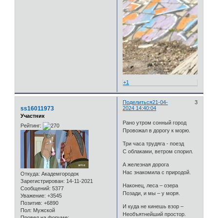
+1
Поделиться
21-04-
3
ss16011973
2024 14:40:04
Участник
Рано утром сонный город
Рейтинг:
Провожал в дорогу к морю.
Три часа трудяга - поезд
С облаками, ветром спорил.
А железная дорога
Нас знакомила с природой.
Откуда:
Академгородок
Зарегистрирован
: 14-11-2021
Наконец, леса – озера
Сообщений:
5377
Позади, и мы – у моря.
Уважение:
+3545
Позитив:
+6890
И куда не кинешь взор –
Пол:
Мужской
Необъятнейший простор.
Провел на форуме: