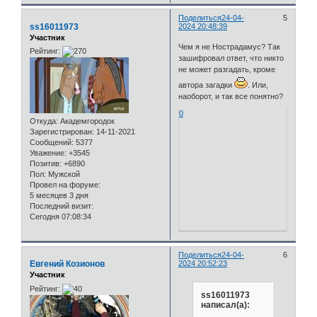
Поделиться
24-04-
5
ss16011973
2024 20:48:39
Участник
Чем я не Нострадамус? Так
Рейтинг:
зашифровал ответ, что никто
не может разгадать, кроме
автора загадки
. Или,
наоборот, и так все понятно?
0
Откуда:
Академгородок
Зарегистрирован
: 14-11-2021
Сообщений:
5377
Уважение:
+3545
Позитив:
+6890
Пол:
Мужской
Провел на форуме:
5 месяцев 3 дня
Последний визит:
Сегодня 07:08:34
Поделиться
24-04-
6
Евгений Козионов
2024 20:52:23
Участник
Рейтинг:
ss16011973
написал(а):