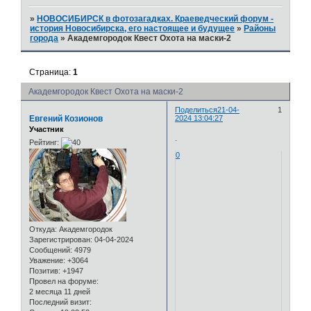
»
НОВОСИБИРСК в фотозагадках. Краеведческий форум -
история Новосибирска, его настоящее и будущее
»
Районы
города
»
Академгородок Квест Охота на маски-2
Страница:
1
Академгородок Квест Охота на маски-2
Поделиться
21-04-
1
Евгений Козионов
2024 13:04:27
Участник
.
Рейтинг:
0
Откуда:
Академгородок
Зарегистрирован
: 04-04-2024
Сообщений:
4979
Уважение:
+3064
Позитив:
+1947
Провел на форуме:
2 месяца 11 дней
Последний визит: