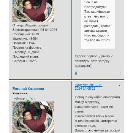
Чем я не
Нострадамус?
Так зашифровал
ответ, что никто
не может
Откуда:
Академгородок
разгадать, кроме
Зарегистрирован
: 04-04-2024
автора загадки .
Сообщений:
4979
Или, наоборот, и
Уважение:
+3064
так все понятно?
Позитив:
+1947
Провел на форуме:
2 месяца 11 дней
Скорее первое. Думаю, с
Последний визит:
Сегодня 19:02:52
приходом лета загадку
разгадают))
0
Поделиться
16-08-
7
Евгений Козионов
2024 14:08:26
Участник
Сегодня случайно обнаружил
Рейтинг:
маску-морковку,
выполненную в таком же
стиле.
Оказывается таких масок
было несколько. Интересно
сколько и где.
Видимо, это чей-то авторский