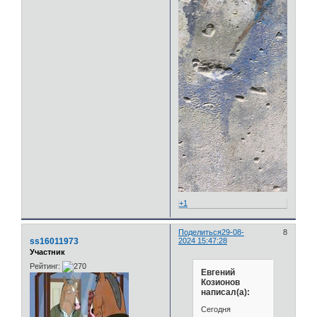
+1
Поделиться
29-08-
8
ss16011973
2024 15:47:28
Участник
Рейтинг:
Евгений
Козионов
написал(а):
Сегодня