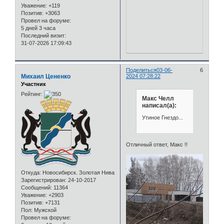
Уважение:
+119
Позитив:
+3063
Провел на форуме:
5 дней 3 часа
Последний визит:
31-07-2026 17:09:43
Поделиться
03-06-
6
Михаил Цененко
2024 07:28:22
Участник
Рейтинг:
Макс Челл
написал(а):
Утиное Гнездо...
Отличный ответ, Макс !!
Откуда:
Новосибирск. Золотая Нива
Зарегистрирован
: 24-10-2017
Сообщений:
11364
Уважение:
+2903
Позитив:
+7131
Пол:
Мужской
Провел на форуме: