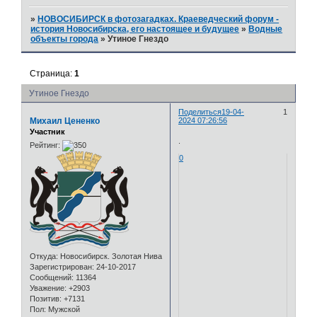
»
НОВОСИБИРСК в фотозагадках. Краеведческий форум -
история Новосибирска, его настоящее и будущее
»
Водные
объекты города
»
Утиное Гнездо
Страница:
1
Утиное Гнездо
Поделиться
19-04-
1
Михаил Цененко
2024 07:26:56
Участник
.
Рейтинг:
0
Откуда:
Новосибирск. Золотая Нива
Зарегистрирован
: 24-10-2017
Сообщений:
11364
Уважение:
+2903
Позитив:
+7131
Пол:
Мужской