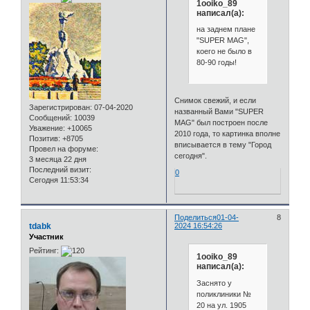
1ooiko_89
написал(а):
на заднем плане
"SUPER MAG",
коего не было в
80-90 годы!
Снимок свежий, и если
Зарегистрирован
: 07-04-2020
названный Вами "SUPER
Сообщений:
10039
MAG" был построен после
Уважение:
+10065
2010 года, то картинка вполне
Позитив:
+8705
вписывается в тему "Город
Провел на форуме:
сегодня".
3 месяца 22 дня
Последний визит:
0
Сегодня 11:53:34
Поделиться
01-04-
8
tdabk
2024 16:54:26
Участник
Рейтинг:
1ooiko_89
написал(а):
Заснято у
поликлиники №
20 на ул. 1905