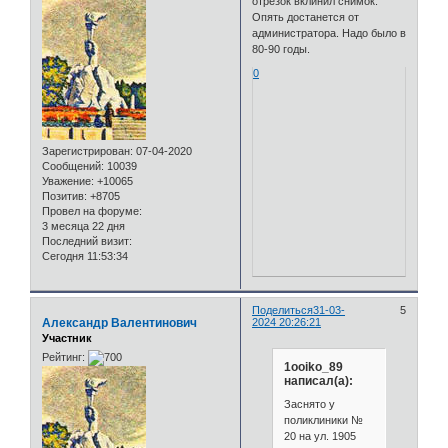
отрезок вклинил снимок.
Опять достанется от
администратора. Надо было в
80-90 годы.
0
Зарегистрирован
: 07-04-2020
Сообщений:
10039
Уважение:
+10065
Позитив:
+8705
Провел на форуме:
3 месяца 22 дня
Последний визит:
Сегодня 11:53:34
Поделиться
31-03-
5
Александр Валентинович
2024 20:26:21
Участник
Рейтинг:
1ooiko_89
написал(а):
Заснято у
поликлиники №
20 на ул. 1905