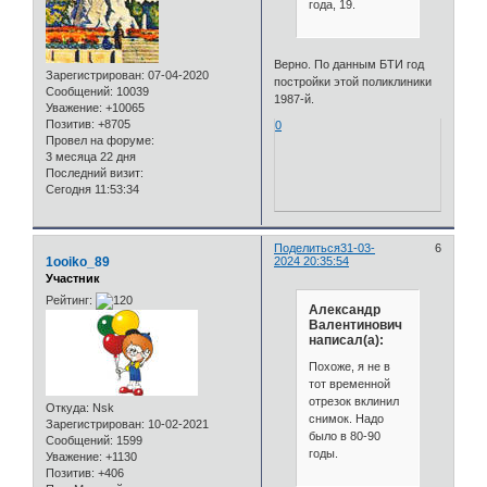
года, 19.
Верно. По данным БТИ год
Зарегистрирован
: 07-04-2020
постройки этой поликлиники
Сообщений:
10039
1987-й.
Уважение:
+10065
Позитив:
+8705
0
Провел на форуме:
3 месяца 22 дня
Последний визит:
Сегодня 11:53:34
Поделиться
31-03-
6
1ooiko_89
2024 20:35:54
Участник
Рейтинг:
Александр
Валентинович
написал(а):
Похоже, я не в
тот временной
отрезок вклинил
Откуда:
Nsk
снимок. Надо
Зарегистрирован
: 10-02-2021
было в 80-90
Сообщений:
1599
годы.
Уважение:
+1130
Позитив:
+406