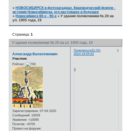
»
НОВОСИБИРСК в фотозагадках. Краеведческий форум -
история Новосибирска, его настоящее и будущее
»
Новосибирск 80-х - 90-х
»
У здания поликлиники № 20 на
ул. 1905 года, 19
Страница:
1
У здания поликлиники № 20 на ул. 1905 года, 19
Поделиться
31-03-
1
Александр Валентинович
2024 19:54:02
Участник
.
Рейтинг:
0
Зарегистрирован
: 07-04-2020
Сообщений:
10039
Уважение:
+10065
Позитив:
+8705
Провел на форуме: