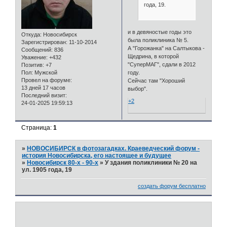
года, 19.
и в девяностые годы это
Откуда:
Новосибирск
была поликлиника № 5.
Зарегистрирован
: 11-10-2014
А "Горожанка" на Салтыкова -
Сообщений:
836
Щедрина, в которой
Уважение:
+432
"СуперМАГ", сдали в 2012
Позитив:
+7
Пол:
Мужской
году.
Провел на форуме:
Сейчас там "Хороший
13 дней 17 часов
выбор".
Последний визит:
+2
24-01-2025 19:59:13
Страница:
1
»
НОВОСИБИРСК в фотозагадках. Краеведческий форум -
история Новосибирска, его настоящее и будущее
»
Новосибирск 80-х - 90-х
»
У здания поликлиники № 20 на
ул. 1905 года, 19
создать форум бесплатно