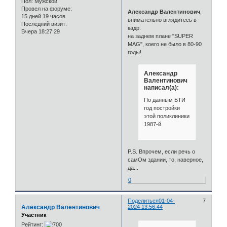
Пол:
Мужской
Провел на форуме:
Александр Валентинович
,
15 дней 19 часов
внимательно вглядитесь в
Последний визит:
кадр:
Вчера 18:27:29
на заднем плане "SUPER
MAG", коего не было в 80-90
годы!
Александр
Валентинович
написал(а):
По данным БТИ
год постройки
этой поликлиники
1987-й.
P.S. Впрочем, если речь о
самОм здании, то, наверное,
да...
0
Поделиться
01-04-
7
Александр Валентинович
2024 13:56:44
Участник
Рейтинг: