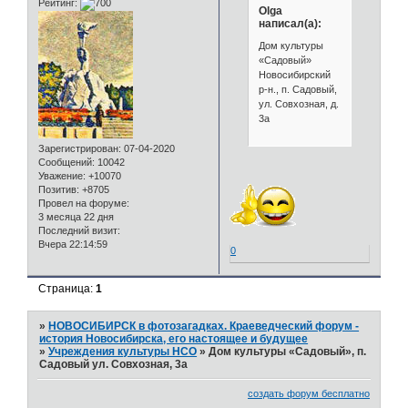
Рейтинг:
Olga
написал(а):
Дом культуры
«Садовый»
Новосибирский
р-н., п. Садовый,
ул. Совхозная, д.
3а
Зарегистрирован
: 07-04-2020
Сообщений:
10042
Уважение:
+10070
Позитив:
+8705
Провел на форуме:
3 месяца 22 дня
Последний визит:
Вчера 22:14:59
0
Страница:
1
»
НОВОСИБИРСК в фотозагадках. Краеведческий форум -
история Новосибирска, его настоящее и будущее
»
Учреждения культуры НСО
»
Дом культуры «Садовый», п.
Садовый ул. Совхозная, 3а
создать форум бесплатно