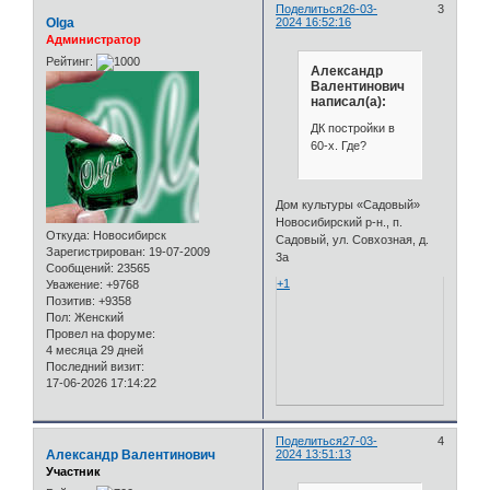
Поделиться
26-03-
3
Olga
2024 16:52:16
Администратор
Рейтинг:
Александр
Валентинович
написал(а):
ДК постройки в
60-х. Где?
Дом культуры «Садовый»
Новосибирский р-н., п.
Откуда:
Новосибирск
Садовый, ул. Совхозная, д.
Зарегистрирован
: 19-07-2009
3а
Сообщений:
23565
+1
Уважение:
+9768
Позитив:
+9358
Пол:
Женский
Провел на форуме:
4 месяца 29 дней
Последний визит:
17-06-2026 17:14:22
Поделиться
27-03-
4
Александр Валентинович
2024 13:51:13
Участник