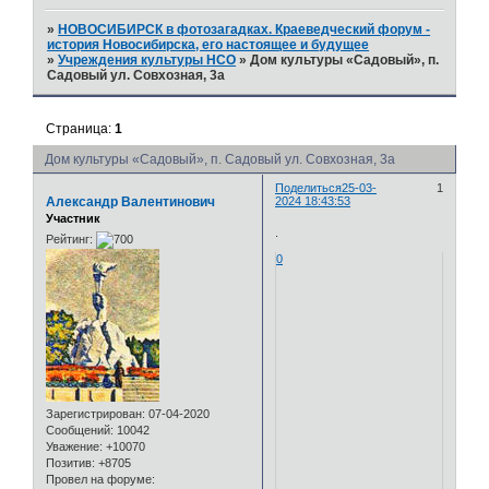
»
НОВОСИБИРСК в фотозагадках. Краеведческий форум -
история Новосибирска, его настоящее и будущее
»
Учреждения культуры НСО
»
Дом культуры «Садовый», п.
Садовый ул. Совхозная, 3а
Страница:
1
Дом культуры «Садовый», п. Садовый ул. Совхозная, 3а
Поделиться
25-03-
1
Александр Валентинович
2024 18:43:53
Участник
.
Рейтинг:
0
Зарегистрирован
: 07-04-2020
Сообщений:
10042
Уважение:
+10070
Позитив:
+8705
Провел на форуме: