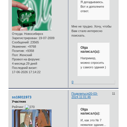
Я догадываюсь.
Вот и дополните
ответ.
Мне не трудно. Хочу, чтобы
Вам стало интересно
Откуда:
Новосибирск
поискать.
Зарегистрирован
: 19-07-2009
Сообщений:
23565
Уважение:
+9768
Olga
Позитив:
+9358
написал(а):
Пол:
Женский
Например,
Провел на форуме:
можно спросить
4 месяца 29 дней
у самого здания )
Последний визит:
17-06-2026 17:14:22
0
Поделиться
20-03-
11
ss16011973
2024 11:01:46
Участник
Рейтинг:
Olga
написал(а):
И, как это № 7
нежилое здание...