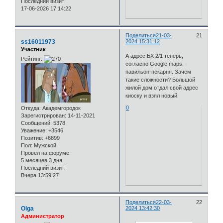
Последний визит:
17-06-2026 17:14:22
Поделиться
21-03-
21
ss16011973
2024 15:31:12
Участник
А адрес БХ 2/1 теперь,
Рейтинг:
согласно Google maps, -
павильон-пекарня. Зачем
такие сложности? Большой
жилой дом отдал свой адрес
киоску и взял новый.
0
Откуда:
Академгородок
Зарегистрирован
: 14-11-2021
Сообщений:
5378
Уважение:
+3546
Позитив:
+6899
Пол:
Мужской
Провел на форуме:
5 месяцев 3 дня
Последний визит:
Вчера 13:59:27
Поделиться
22-03-
22
Olga
2024 13:42:30
Администратор