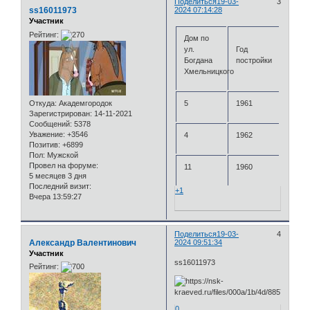
Поделиться
19-03-
3
ss16011973
2024 07:14:28
Участник
Рейтинг:
Дом по
ул.
Год
Богдана
постройки
Хмельницкого
Откуда:
Академгородок
5
1961
Зарегистрирован
: 14-11-2021
Сообщений:
5378
Уважение:
+3546
4
1962
Позитив:
+6899
Пол:
Мужской
Провел на форуме:
11
1960
5 месяцев 3 дня
Последний визит:
+1
Вчера 13:59:27
Поделиться
19-03-
4
Александр Валентинович
2024 09:51:34
Участник
ss16011973
Рейтинг:
0