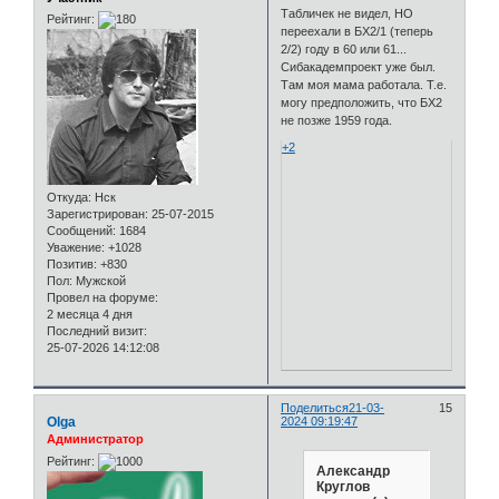
Табличек не видел, НО
Рейтинг:
переехали в БХ2/1 (теперь
2/2) году в 60 или 61...
Сибакадемпроект уже был.
Там моя мама работала. Т.е.
могу предположить, что БХ2
не позже 1959 года.
+2
Откуда:
Нск
Зарегистрирован
: 25-07-2015
Сообщений:
1684
Уважение:
+1028
Позитив:
+830
Пол:
Мужской
Провел на форуме:
2 месяца 4 дня
Последний визит:
25-07-2026 14:12:08
Поделиться
21-03-
15
Olga
2024 09:19:47
Администратор
Рейтинг:
Александр
Круглов