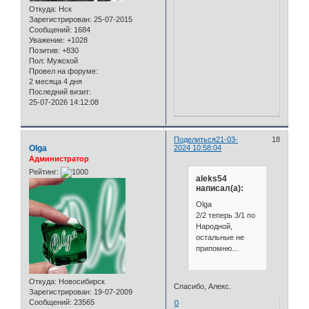
Откуда:
Нск
Зарегистрирован
: 25-07-2015
Сообщений:
1684
Уважение:
+1028
Позитив:
+830
Пол:
Мужской
Провел на форуме:
2 месяца 4 дня
Последний визит:
25-07-2026 14:12:08
Поделиться
21-03-
18
Olga
2024 10:58:04
Администратор
Рейтинг:
aleks54
написал(а):
Olga
2/2 теперь 3/1 по
Народной,
остальные не
припомню...
Откуда:
Новосибирск
Спасибо, Алекс.
Зарегистрирован
: 19-07-2009
Сообщений:
23565
0