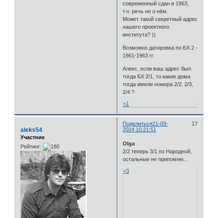
современный сдан в 1963,
т.ч. речь не о нём.
Может такой секретный адрес
нашего проектного
института? ))
Возможно датировка по БХ 2 -
1961-1963 гг.
Алекс, если ваш адрес был
тогда БХ 2/1, то какие дома
тогда имели номера 2/2, 2/3,
2/4 ?
+1
Поделиться
21-03-
17
aleks54
2024 10:21:51
Участник
Olga
Рейтинг:
2/2 теперь 3/1 по Народной,
остальные не припомню...
+3