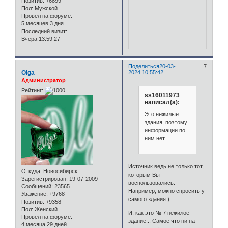
Позитив:
+6899
Пол:
Мужской
Провел на форуме:
5 месяцев 3 дня
Последний визит:
Вчера 13:59:27
Поделиться
20-03-
7
Olga
2024 10:55:42
Администратор
Рейтинг:
ss16011973
написал(а):
Это нежилые
здания, поэтому
информации по
ним нет.
Источник ведь не только тот,
Откуда:
Новосибирск
которым Вы
Зарегистрирован
: 19-07-2009
воспользовались.
Сообщений:
23565
Например, можно спросить у
Уважение:
+9768
самого здания )
Позитив:
+9358
Пол:
Женский
И, как это № 7 нежилое
Провел на форуме:
здание... Самое что ни на
4 месяца 29 дней