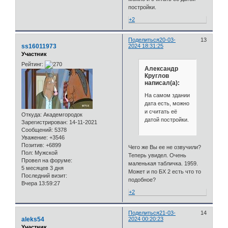
постройки.
+2
Поделиться
20-03-
13
ss16011973
2024 18:31:25
Участник
Рейтинг:
Александр
Круглов
написал(а):
На самом здании
дата есть, можно
и считать её
Откуда:
Академгородок
датой постройки.
Зарегистрирован
: 14-11-2021
Сообщений:
5378
Уважение:
+3546
Позитив:
+6899
Чего же Вы ее не озвучили?
Пол:
Мужской
Теперь увидел. Очень
Провел на форуме:
маленькая табличка. 1959.
5 месяцев 3 дня
Может и по БХ 2 есть что то
Последний визит:
подобное?
Вчера 13:59:27
+2
Поделиться
21-03-
14
aleks54
2024 00:20:23
Участник