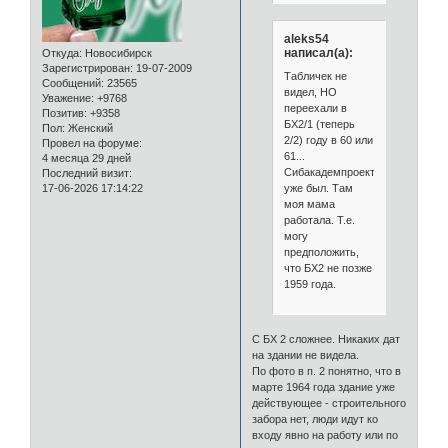
aleks54
написал(а):
Откуда:
Новосибирск
Зарегистрирован
: 19-07-2009
Табличек не
Сообщений:
23565
видел, НО
Уважение:
+9768
переехали в
Позитив:
+9358
БХ2/1 (теперь
Пол:
Женский
2/2) году в 60 или
Провел на форуме:
61...
4 месяца 29 дней
Сибакадемпроект
Последний визит:
уже был. Там
17-06-2026 17:14:22
моя мама
работала. Т.е.
могу
предположить,
что БХ2 не позже
1959 года.
С БХ 2 сложнее. Никаких дат
на здании не видела.
По фото в п. 2 понятно, что в
марте 1964 года здание уже
действующее - строительного
забора нет, люди идут ко
входу явно на работу или по