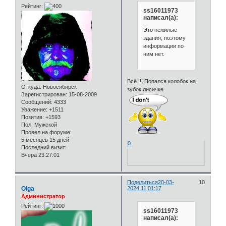
Рейтинг:
ss16011973
написал(а):
Это нежилые
здания, поэтому
информации по
ним нет.
Всё !!! Попался колобок на
Откуда:
Новосибирск
зубок лисичке
Зарегистрирован
: 15-08-2009
Сообщений:
4333
Уважение:
+1511
Позитив:
+1593
Пол:
Мужской
Провел на форуме:
5 месяцев 15 дней
0
Последний визит:
Вчера 23:27:01
Поделиться
20-03-
10
Olga
2024 11:01:17
Администратор
Рейтинг:
ss16011973
написал(а):