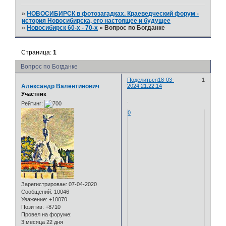
»
НОВОСИБИРСК в фотозагадках. Краеведческий форум -
история Новосибирска, его настоящее и будущее
»
Новосибирск 60-х - 70-х
»
Вопрос по Богданке
Страница:
1
Вопрос по Богданке
Поделиться
18-03-
1
Александр Валентинович
2024 21:22:14
Участник
.
Рейтинг:
0
Зарегистрирован
: 07-04-2020
Сообщений:
10046
Уважение:
+10070
Позитив:
+8710
Провел на форуме:
3 месяца 22 дня