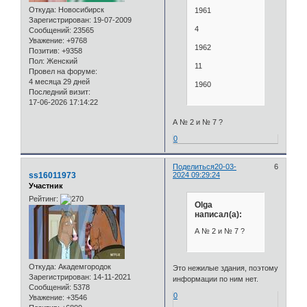
Откуда:
Новосибирск
1961
Зарегистрирован
: 19-07-2009
4
Сообщений:
23565
Уважение:
+9768
1962
Позитив:
+9358
Пол:
Женский
11
Провел на форуме:
4 месяца 29 дней
1960
Последний визит:
17-06-2026 17:14:22
А № 2 и № 7 ?
0
Поделиться
20-03-
6
ss16011973
2024 09:29:24
Участник
Рейтинг:
Olga
написал(а):
А № 2 и № 7 ?
Откуда:
Академгородок
Это нежилые здания, поэтому
Зарегистрирован
: 14-11-2021
информации по ним нет.
Сообщений:
5378
0
Уважение:
+3546