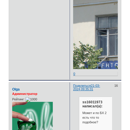
0
Поделиться
21-03-
16
Olga
2024 09:35:31
Администратор
Рейтинг:
ss16011973
написал(а):
Может и по БХ 2
есть что то
подобное?