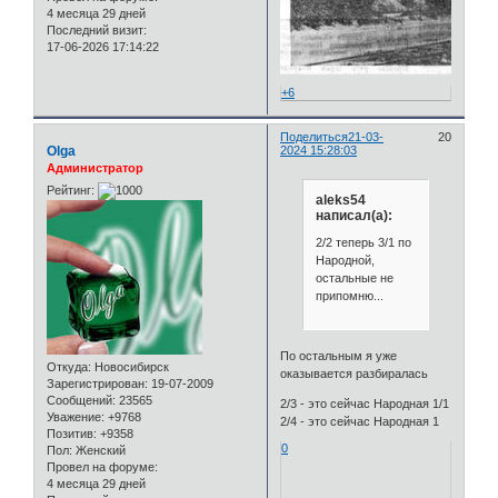
4 месяца 29 дней
Последний визит:
17-06-2026 17:14:22
+6
Поделиться
21-03-
20
Olga
2024 15:28:03
Администратор
Рейтинг:
aleks54
написал(а):
2/2 теперь 3/1 по
Народной,
остальные не
припомню...
По остальным я уже
Откуда:
Новосибирск
оказывается разбиралась
Зарегистрирован
: 19-07-2009
Сообщений:
23565
2/3 - это сейчас Народная 1/1
Уважение:
+9768
2/4 - это сейчас Народная 1
Позитив:
+9358
0
Пол:
Женский
Провел на форуме:
4 месяца 29 дней