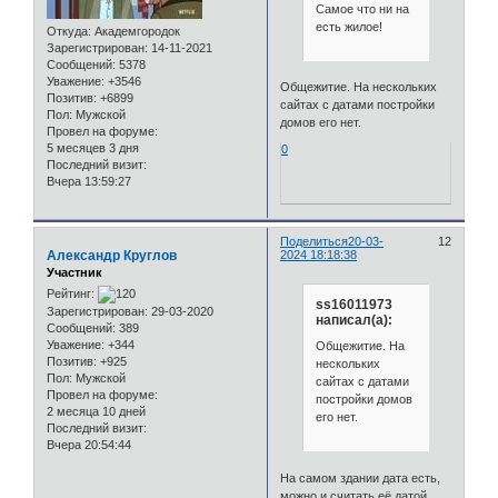
Самое что ни на
есть жилое!
Откуда:
Академгородок
Зарегистрирован
: 14-11-2021
Сообщений:
5378
Уважение:
+3546
Общежитие. На нескольких
Позитив:
+6899
сайтах с датами постройки
Пол:
Мужской
домов его нет.
Провел на форуме:
5 месяцев 3 дня
0
Последний визит:
Вчера 13:59:27
Поделиться
20-03-
12
Александр Круглов
2024 18:18:38
Участник
Рейтинг:
ss16011973
Зарегистрирован
: 29-03-2020
написал(а):
Сообщений:
389
Уважение:
+344
Общежитие. На
Позитив:
+925
нескольких
Пол:
Мужской
сайтах с датами
Провел на форуме:
постройки домов
2 месяца 10 дней
его нет.
Последний визит:
Вчера 20:54:44
На самом здании дата есть,
можно и считать её датой