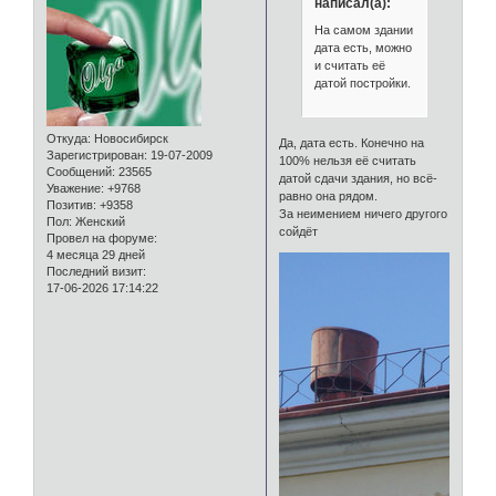
написал(а):
На самом здании
дата есть, можно
и считать её
датой постройки.
Откуда:
Новосибирск
Да, дата есть. Конечно на
Зарегистрирован
: 19-07-2009
100% нельзя её считать
Сообщений:
23565
датой сдачи здания, но всё-
Уважение:
+9768
равно она рядом.
Позитив:
+9358
За неимением ничего другого
Пол:
Женский
сойдёт
Провел на форуме:
4 месяца 29 дней
Последний визит:
17-06-2026 17:14:22