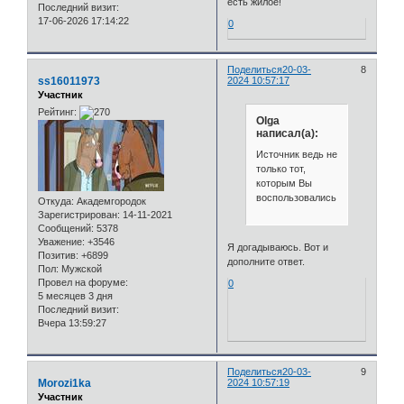
есть жилое!
Последний визит:
17-06-2026 17:14:22
0
Поделиться
20-03-
8
ss16011973
2024 10:57:17
Участник
Рейтинг:
Olga
написал(а):
Источник ведь не
только тот,
которым Вы
воспользовались.
Откуда:
Академгородок
Зарегистрирован
: 14-11-2021
Сообщений:
5378
Уважение:
+3546
Я догадываюсь. Вот и
Позитив:
+6899
дополните ответ.
Пол:
Мужской
Провел на форуме:
0
5 месяцев 3 дня
Последний визит:
Вчера 13:59:27
Поделиться
20-03-
9
Morozi1ka
2024 10:57:19
Участник