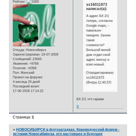
Рейтинг:
ss16011973
написал(а):
А адрес БХ 2/1
теперь, согласно
Google maps, -
павильон-
пекарня. Зачем
такие
сложности?
Большой жилой
Откуда:
Новосибирск
Зарегистрирован
: 19-07-2009
дом отдал свой
Сообщений:
23565
адрес киоску и
Уважение:
+9768
взял новый.
Позитив:
+9358
Отредактировано
Пол:
Женский
Провел на форуме:
ss16011973
4 месяца 29 дней
(Вчера 11:40:37)
Последний визит:
17-06-2026 17:14:22
БХ 2/1 это гаражи
0
Страница:
1
»
НОВОСИБИРСК в фотозагадках. Краеведческий форум -
история Новосибирска, его настоящее и будущее