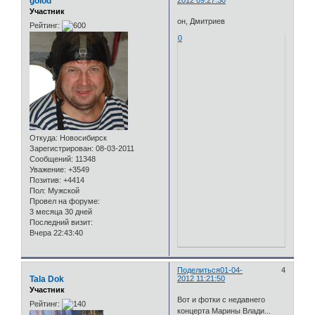
golod
2012 09:27:30
Участник
он, Дмитриев
Рейтинг:
0
Откуда:
Новосибирск
Зарегистрирован
: 08-03-2011
Сообщений:
11348
Уважение:
+3549
Позитив:
+4414
Пол:
Мужской
Провел на форуме:
3 месяца 30 дней
Последний визит:
Вчера 22:43:40
Поделиться
01-04-
4
Tala Dok
2012 11:21:50
Участник
Вот и фотки с недавнего
Рейтинг:
концерта Марины Влади...