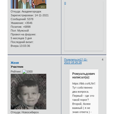
0
Откуда:
Академгородок
Зарегистрирован
: 14-11-2021
Сообщений:
5378
Уважение:
+3546
Позитив:
+6898
Пол:
Мужской
Провел на форуме:
5 месяцев 3 дня
Последний визит:
Вчера 13:03:36
Поделиться
17-11-
4
Женя
2023 18:26:28
Участник
Рейтинг:
Ромуальдович
написал(а):
https://ibb.co/tLNrSGr
Тут собственно
два вопроса.
Первый - где это
такой порог?
Второй, более
важный ( я не
знаю ответа ) -
Откуда:
Новосибирск