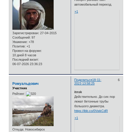
автомобильный переезд.
+1
Зарегистрирован
: 27-04-2015
Сообщений:
97
Уважение:
+78
Позитив:
+1
Провел на форуме:
10 дней 8 часов
Последний визит:
06-07-2026 23:36:23
Поделиться
18-11-
6
Ромуальдович
2023 13:58:25
Участник
itnsk
Рейтинг:
Действительно. До сих пор
лежат бетонные трубы
большого диаметра.
https://ibb.co/0VwkCdR
+1
Откуда:
Новосибирск