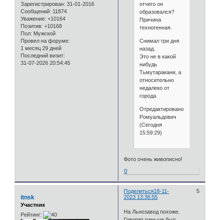
отчего он
Зарегистрирован
: 31-01-2016
Сообщений:
11874
образовался?
Уважение:
+10164
Причина
Позитив:
+10168
техногенная.
Пол:
Мужской
Снимал три дня
Провел на форуме:
1 месяц 29 дней
назад.
Последний визит:
Это не в какой
31-07-2026 20:54:45
нибудь
Тьмутаракани, а
относительно
недалеко от
города
Отредактировано
Ромуальдович
(Сегодня
15:59:29)
Фото очень живописно!
0
Поделиться
18-11-
5
itnsk
2023 13:36:55
Участник
На Льнозавод похоже.
Рейтинг:
Говорят раньше был