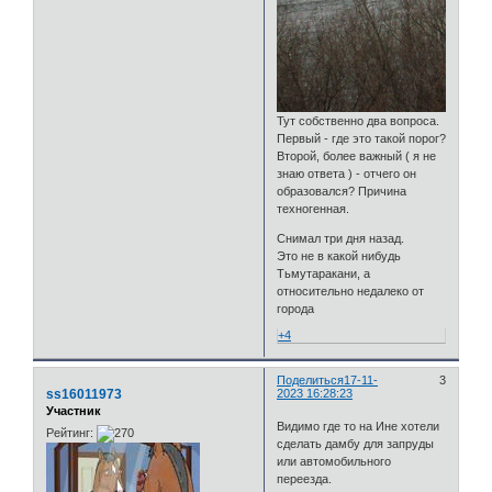
Тут собственно два вопроса.
Первый - где это такой порог?
Второй, более важный ( я не
знаю ответа ) - отчего он
образовался? Причина
техногенная.
Снимал три дня назад.
Это не в какой нибудь
Тьмутаракани, а
относительно недалеко от
города
+4
Поделиться
17-11-
3
ss16011973
2023 16:28:23
Участник
Видимо где то на Ине хотели
Рейтинг:
сделать дамбу для запруды
или автомобильного
переезда.