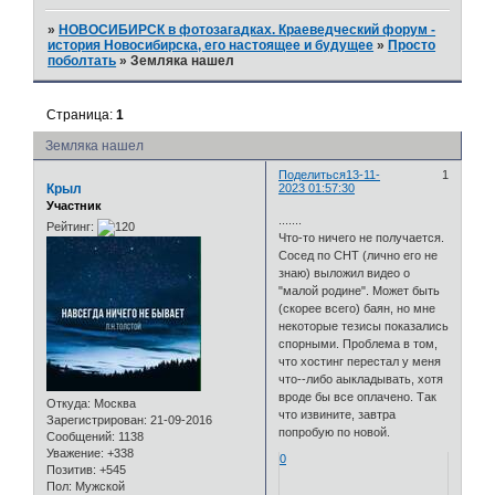
»
НОВОСИБИРСК в фотозагадках. Краеведческий форум -
история Новосибирска, его настоящее и будущее
»
Просто
поболтать
»
Земляка нашел
Страница:
1
Земляка нашел
Поделиться
13-11-
1
Крыл
2023 01:57:30
Участник
.......
Рейтинг:
Что-то ничего не получается.
Сосед по СНТ (лично его не
знаю) выложил видео о
"малой родине". Может быть
(скорее всего) баян, но мне
некоторые тезисы показались
спорными. Проблема в том,
что хостинг перестал у меня
что--либо аыкладывать, хотя
вроде бы все оплачено. Так
Откуда:
Москва
что извините, завтра
Зарегистрирован
: 21-09-2016
попробую по новой.
Сообщений:
1138
Уважение:
+338
0
Позитив:
+545
Пол:
Мужской