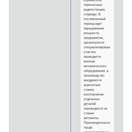
взрыватели,
переносные
радиостанции,
снаряды. В
послевоенный
период идет
наращивание
мощности
предприятия,
организуются
специализированные
участки,
проводится
монтаж
механического
оборудования, в
производство
внедряются
агрегатные
станки,
изготовление
отдельных
деталей
переводится на
станки-
автоматы.
Производительность
труда