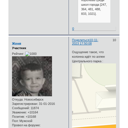
Королева среди
школ города [247,
364, 481, 488,
833, 1021].
0
Поделиться
10-11-
10
Женя
2023 17:50:08
Участник
Ощущение такое, что
Рейтинг:
колонна идёт по аллее
Центрального парка :
Откуда:
Новосибирск
Зарегистрирован
: 31-01-2016
Сообщений:
11874
Уважение:
+10164
Позитив:
+10168
Пол:
Мужской
Провел на форуме: