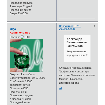
Провел на форуме:
9 месяцев 11 дней
Последний визит:
Вчера 23:03:38
Поделиться
10-11-
4
Olga
2023 09:09:31
Администратор
Рейтинг:
Александр
Валентинович
написал(а):
Кто узнаваем на
переднем плане?
Слева Ментюкова Зинаида
Трофимовна - секретарь
Откуда:
Новосибирск
парткома Точмаша и Королев
Зарегистрирован
: 19-07-2009
Михаил Николаевич -
Сообщений:
23565
директор завода.
Уважение:
+9768
Позитив:
+9358
+1
Пол:
Женский
Провел на форуме:
4 месяца 29 дней
Последний визит: