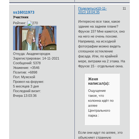
Поделиться
10-11-
11
ss16011973
2023 18:04:35
Участник
Интересно все таки, какое
Рейтинг:
здание на заднем плане?
Фрунзе 15? Мне кажется, оно
на него не очень похоже.
Например, на исходной
фотографии можно видеть
сплошное остекление
Откуда:
Академгородок
фасада. Или, по крайней
Зарегистрирован
: 14-11-2021
мере, витражи на 2 этажа. На
Сообщений:
5378
Фрунзе 15 - отдельные окна.
Уважение:
+3546
Позитив:
+6898
Пол:
Мужской
Женя
Провел на форуме:
написал(а):
5 месяцев 3 дня
Ощущение
Последний визит:
такое, что
Вчера 13:03:36
колонна идёт по
аллее
Центрального
парка :
Если они идут по аллее, это
объясняет странную