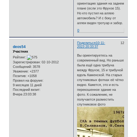
ориентацию здания на заднем
плане (если это Фрунзе 15).
Но кто пустил на аллею
автомобиль? И с боку от
аллеи виден тротуар и забор.
0
Поделиться
10-11-
12
deos54
2023 20:33:37
Участник
Вы ориентируетесь на
Рейтинг:
современный вид. Но раньше
Зарегистрирован
: 02-10-2012
была ещё одна трибуна
Сообщений:
3578
между Фрунзе, 15 и трибуной
Уважение:
+2377
вдоль Каменской. На старых
Позитив:
+1058
спутниковых фотках её чётко
Провел на форуме:
видно. Кажется, это и есть
9 месяцев 11 дней
Последний визит:
перекошенное здание на
Вчера 23:03:38
фото. К сожалению, не
получается разместить
спутниковое фото