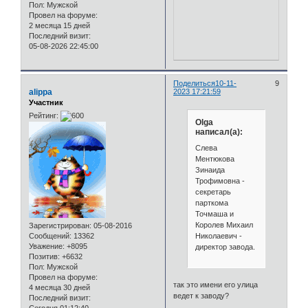
Пол:
Мужской
Провел на форуме:
2 месяца 15 дней
Последний визит:
05-08-2026 22:45:00
Поделиться
10-11-
9
alippa
2023 17:21:59
Участник
Рейтинг:
Olga
написал(а):
Слева
Ментюкова
Зинаида
Трофимовна -
секретарь
парткома
Точмаша и
Королев Михаил
Зарегистрирован
: 05-08-2016
Николаевич -
Сообщений:
13362
Уважение:
+8095
директор завода.
Позитив:
+6632
Пол:
Мужской
Провел на форуме:
так это имени его улица
4 месяца 30 дней
ведет к заводу?
Последний визит: