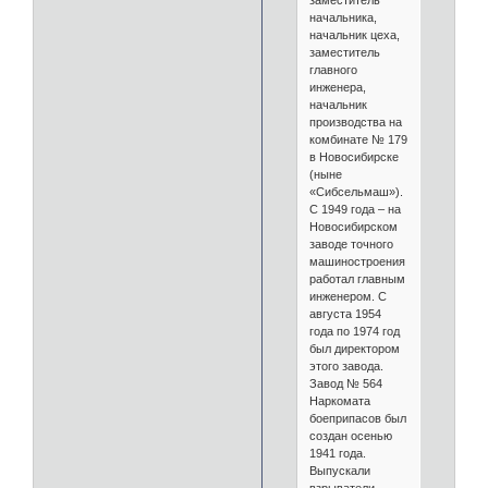
заместитель
начальника,
начальник цеха,
заместитель
главного
инженера,
начальник
производства на
комбинате № 179
в Новосибирске
(ныне
«Сибсельмаш»).
С 1949 года – на
Новосибирском
заводе точного
машиностроения
работал главным
инженером. С
августа 1954
года по 1974 год
был директором
этого завода.
Завод № 564
Наркомата
боеприпасов был
создан осенью
1941 года.
Выпускали