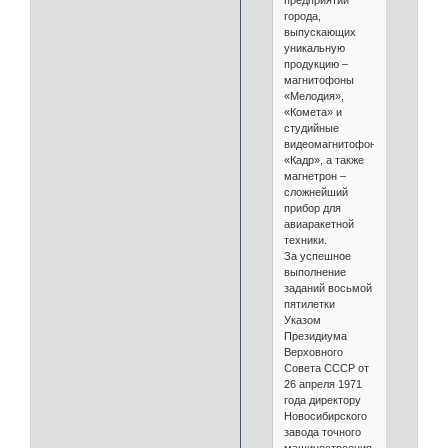
предприятий
города,
выпускающих
уникальную
продукцию –
магнитофоны
«Мелодия»,
«Комета» и
студийные
видеомагнитофоны
«Кадр», а также
магнетрон –
сложнейший
прибор для
авиаракетной
техники.
За успешное
выполнение
заданий восьмой
пятилетки
Указом
Президиума
Верховного
Совета СССР от
26 апреля 1971
года директору
Новосибирского
завода точного