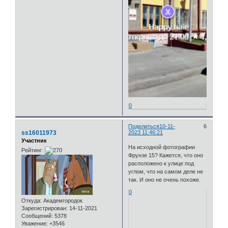
0
Поделиться
10-11-
6
ss16011973
2023 11:46:21
Участник
На исходной фотографии
Рейтинг:
Фрунзе 15? Кажется, что оно
расположено к улице под
углом, что на самом деле не
так. И оно не очень похоже.
0
Откуда:
Академгородок
Зарегистрирован
: 14-11-2021
Сообщений:
5378
Уважение:
+3546