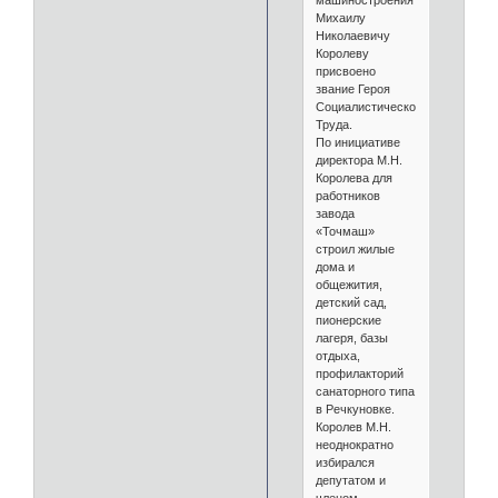
машиностроения
Михаилу
Николаевичу
Королеву
присвоено
звание Героя
Социалистического
Труда.
По инициативе
директора М.Н.
Королева для
работников
завода
«Точмаш»
строил жилые
дома и
общежития,
детский сад,
пионерские
лагеря, базы
отдыха,
профилакторий
санаторного типа
в Речкуновке.
Королев М.Н.
неоднократно
избирался
депутатом и