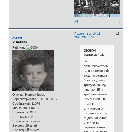
+5
Поделиться
10-11-
13
Женя
2023 20:52:51
Участник
Рейтинг:
deos54
написал(а):
Вы
ориентируетесь
на современный
вид. Но раньше
была ещё одна
трибуна между
Фрунзе, 15 и
трибуной вдоль
Откуда:
Новосибирск
Каменской. На
Зарегистрирован
: 31-01-2016
Сообщений:
11874
старых
Уважение:
+10164
спутниковых
Позитив:
+10168
фотках её чётко
Пол:
Мужской
видно. Кажется,
Провел на форуме:
это и есть
1 месяц 29 дней
перекошенное
Последний визит: