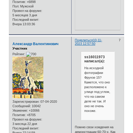
Позитив:
+6898
Пол:
Мужской
Провел на форуме:
5 месяцев 3 дня
Последний визит:
Вчера 13:03:36
Поделиться
10-11-
7
Александр Валентинович
2023 12:57:50
Участник
Рейтинг:
ss16011973
написал(а):
На исходной
фотографии
Фрунзе 15?
Кажется, что оно
расположено к
улице под углом,
что на самом
деле не так. И
Зарегистрирован
: 07-04-2020
оно не очень
Сообщений:
10042
Уважение:
+10066
похоже.
Позитив:
+8705
Провел на форуме:
3 месяца 22 дня
Помню свои хождения на
Последний визит:
демонстрации 60-70-х. Как
Вчера 22:14:59