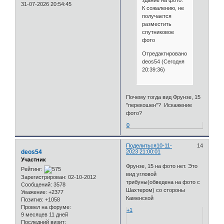
здание на фото.
31-07-2026 20:54:45
К сожалению, не
получается
разместить
спутниковое
фото
Отредактировано
deos54 (Сегодня
20:39:36)
Почему тогда вид Фрунзе, 15
"перекошен"? Искажение
фото?
0
Поделиться
10-11-
14
deos54
2023 21:00:01
Участник
Фрунзе, 15 на фото нет. Это
Рейтинг:
вид угловой
Зарегистрирован
: 02-10-2012
трибуны(обведена на фото с
Сообщений:
3578
Шахтером) со стороны
Уважение:
+2377
Каменской
Позитив:
+1058
Провел на форуме:
+1
9 месяцев 11 дней
Последний визит: