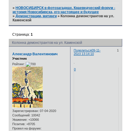
»
НОВОСИБИРСК в фотозагадках. Краеведческий форум -
история Новосибирска, его настоящее и будущее
»
Демонстрации, митинги
»
Колонна демонстрантов на ул.
Каменской
Страница:
1
Колонна демонстрантов на ул. Каменской
Поделиться
09-11-
1
Александр Валентинович
2023 13:14:10
Участник
.
Рейтинг:
0
Зарегистрирован
: 07-04-2020
Сообщений:
10042
Уважение:
+10066
Позитив:
+8705
Провел на форуме: