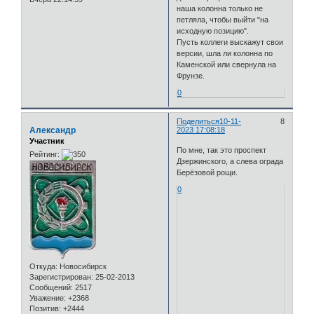
наша колонна только не
петляла, чтобы выйти "на
исходную позицию".
Пусть коллеги выскажут свои
версии, шла ли колонна по
Каменской или свернула на
Фрунзе.
0
Поделиться
10-11-
8
Александр
2023 17:08:18
Участник
По мне, так это проспект
Рейтинг:
Дзержинского, а слева ограда
Берёзовой рощи.
0
Откуда:
Новосибирск
Зарегистрирован
: 25-02-2013
Сообщений:
2517
Уважение:
+2368
Позитив:
+2444