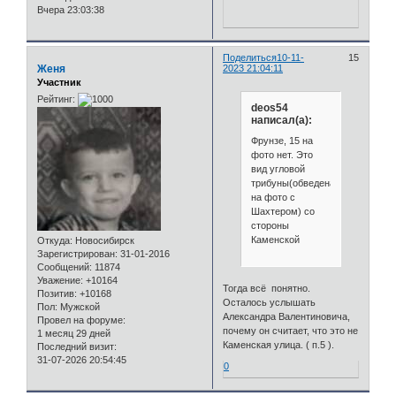
Вчера 23:03:38
Поделиться
10-11-
15
Женя
2023 21:04:11
Участник
Рейтинг:
deos54
написал(а):
Фрунзе, 15 на
фото нет. Это
вид угловой
трибуны(обведена
на фото с
Шахтером) со
стороны
Каменской
Откуда:
Новосибирск
Зарегистрирован
: 31-01-2016
Сообщений:
11874
Уважение:
+10164
Тогда всё понятно.
Позитив:
+10168
Осталось услышать
Пол:
Мужской
Александра Валентиновича,
Провел на форуме:
почему он считает, что это не
1 месяц 29 дней
Каменская улица. ( п.5 ).
Последний визит:
31-07-2026 20:54:45
0