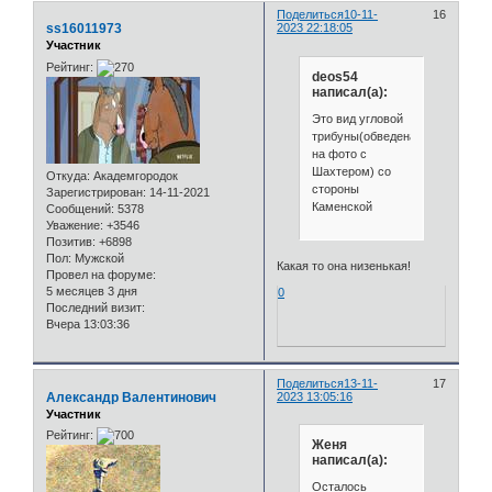
Поделиться
10-11-
16
ss16011973
2023 22:18:05
Участник
Рейтинг:
deos54
написал(а):
Это вид угловой
трибуны(обведена
на фото с
Шахтером) со
Откуда:
Академгородок
стороны
Зарегистрирован
: 14-11-2021
Каменской
Сообщений:
5378
Уважение:
+3546
Позитив:
+6898
Пол:
Мужской
Какая то она низенькая!
Провел на форуме:
5 месяцев 3 дня
0
Последний визит:
Вчера 13:03:36
Поделиться
13-11-
17
Александр Валентинович
2023 13:05:16
Участник
Рейтинг:
Женя
написал(а):
Осталось