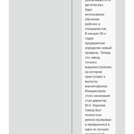
увеличивается в
десятки раз.
Идет
интенсивное
обучение
рабочих и
специалистов.
В начале 50-х
годов
предприятию
определен новый
профиль. Теперь
это завод
точного
машиностроения,
на котором
приступают к
выпуску
магнитофонов.
Инициатором
этого начинания
стал директор
М.Н. Королев.
Завод был
полностью
реконструирован
и превратился в
одно из лучших