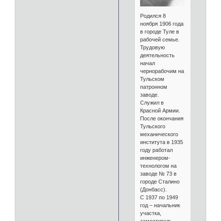
Родился 8
ноября 1906 года
в городе Туле в
рабочей семье.
Трудовую
деятельность
начал
чернорабочим на
Тульском
патронном
заводе.
Служил в
Красной Армии.
После окончания
Тульского
механического
института в 1935
году работал
инженером-
технологом на
заводе № 73 в
городе Сталино
(Донбасс).
С 1937 по 1949
год – начальник
участка,