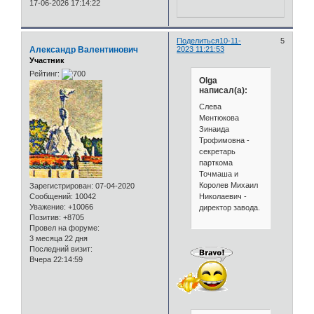
17-06-2026 17:14:22
Поделиться
10-11-
5
Александр Валентинович
2023 11:21:53
Участник
Рейтинг:
Olga
написал(а):
Слева
Ментюкова
Зинаида
Трофимовна -
секретарь
парткома
Точмаша и
Королев Михаил
Зарегистрирован
: 07-04-2020
Николаевич -
Сообщений:
10042
Уважение:
+10066
директор завода.
Позитив:
+8705
Провел на форуме:
3 месяца 22 дня
Последний визит:
Вчера 22:14:59