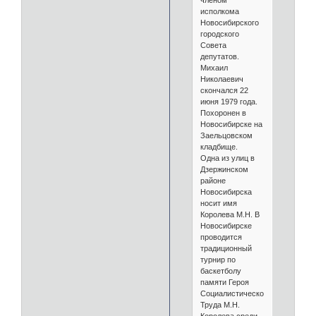
членом
исполкома
Новосибирского
городского
Совета
депутатов.
Михаил
Николаевич
скончался 22
июня 1979 года.
Похоронен в
Новосибирске на
Заельцовском
кладбище.
Одна из улиц в
Дзержинском
районе
Новосибирска
носит имя
Королева М.Н. В
Новосибирске
проводится
традиционный
турнир по
баскетболу
памяти Героя
Социалистического
Труда М.Н.