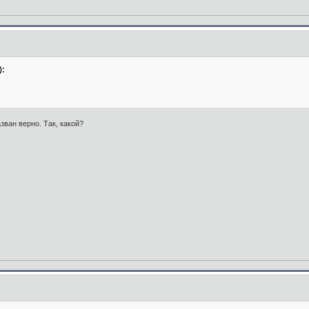
):
.
зван верно. Так, какой?