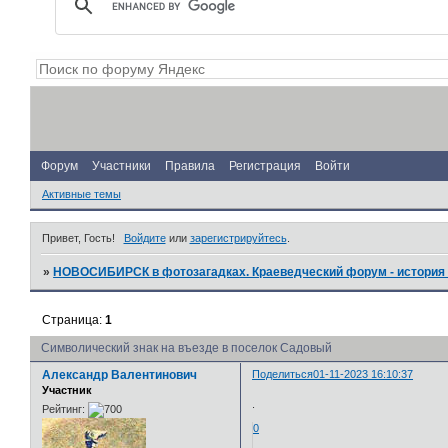
Форум
Участники
Правила
Регистрация
Войти
Активные темы
Привет, Гость!
Войдите
или
зарегистрируйтесь
.
»
НОВОСИБИРСК в фотозагадках. Краеведческий форум - история 
Страница:
1
Символический знак на въезде в поселок Садовый
Александр Валентинович
Поделиться
01-11-2023 16:10:37
Участник
.
Рейтинг:
0