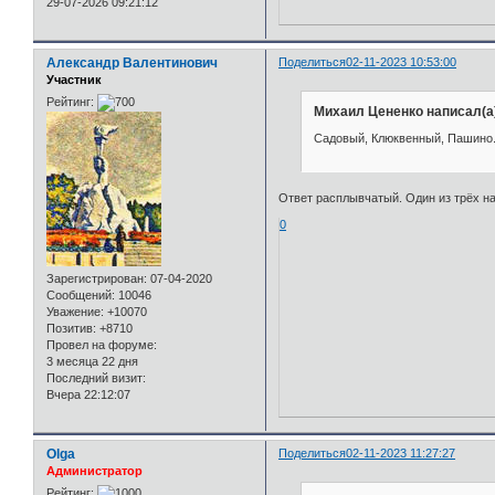
29-07-2026 09:21:12
Александр Валентинович
Поделиться
02-11-2023 10:53:00
Участник
Рейтинг:
Михаил Цененко написал(а
Садовый, Клюквенный, Пашино
Ответ расплывчатый. Один из трёх на
0
Зарегистрирован
: 07-04-2020
Сообщений:
10046
Уважение:
+10070
Позитив:
+8710
Провел на форуме:
3 месяца 22 дня
Последний визит:
Вчера 22:12:07
Olga
Поделиться
02-11-2023 11:27:27
Администратор
Рейтинг: