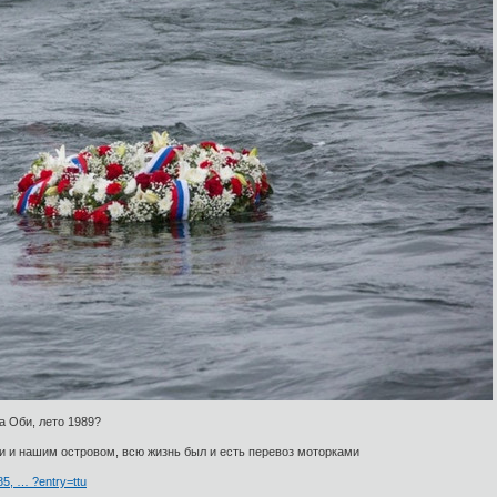
а Оби, лето 1989?
и и нашим островом, всю жизнь был и есть перевоз моторками
5, … ?entry=ttu