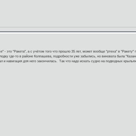
" - это "Ракета", а с учётом того что прошло 35 лет, может вообще "ртеха" в "Ракету"
лодку где-то в районе Колпашева, подробности уже забылись, но виновата была "Казан
ал и навигация для него закончилась. Так что надо искать судно на подводных крылья