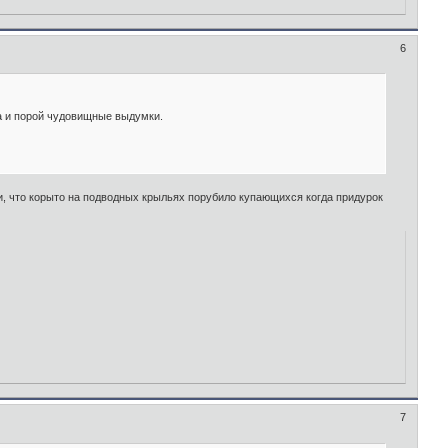
6
ца и порой чудовищные выдумки.
ли, что корыто на подводных крыльях порубило купающихся когда придурок
7