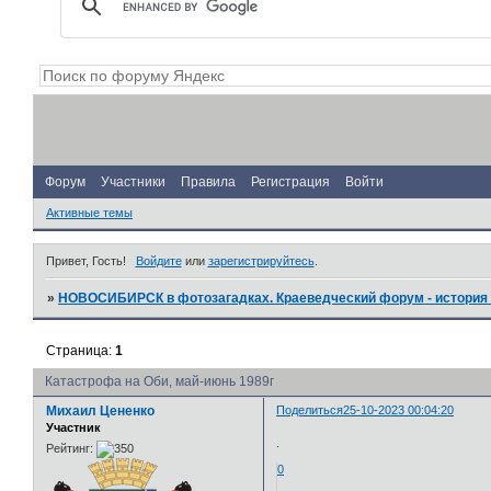
Форум
Участники
Правила
Регистрация
Войти
Активные темы
Привет, Гость!
Войдите
или
зарегистрируйтесь
.
»
НОВОСИБИРСК в фотозагадках. Краеведческий форум - история 
Страница:
1
Катастрофа на Оби, май-июнь 1989г
Михаил Цененко
Поделиться
25-10-2023 00:04:20
Участник
.
Рейтинг:
0