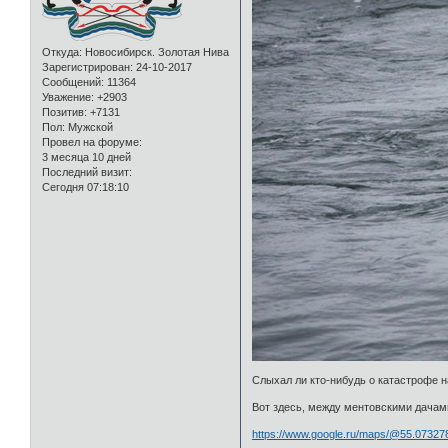
Откуда:
Новосибирск. Золотая Нива
Зарегистрирован
: 24-10-2017
Сообщений:
11364
Уважение:
+2903
Позитив:
+7131
Пол:
Мужской
Провел на форуме:
3 месяца 10 дней
Последний визит:
Сегодня 07:18:10
Слыхал ли кто-нибудь о катастрофе н
Вот здесь, между ментовскими дачам
https://www.google.ru/maps/@55.073278