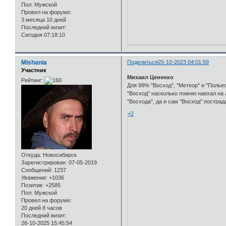
Пол:
Мужской
Провел на форуме:
3 месяца 10 дней
Последний визит:
Сегодня 07:18:10
Mishania
Поделиться
25-10-2023 04:01:59
Участник
Михаил Цененко
Рейтинг:
Для 99% "Восход", "Метеор" и "Польесе
"Восход" насколько помню наехал на 
"Восхода", да и сам "Восход" пострад
+2
Откуда:
Новосибирск
Зарегистрирован
: 07-05-2019
Сообщений:
1237
Уважение:
+1036
Позитив:
+2585
Пол:
Мужской
Провел на форуме:
20 дней 8 часов
Последний визит:
26-10-2025 15:45:54