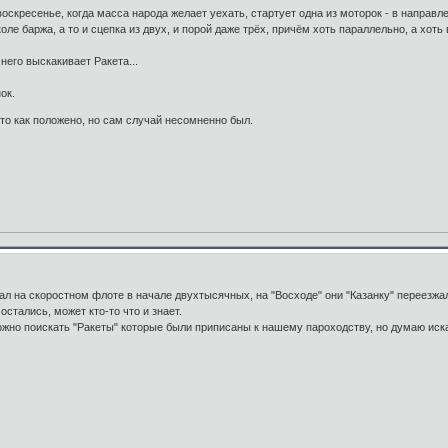
воскресенье, когда масса народа желает уехать, стартует одна из моторок - в направле
ле баржа, а то и сцепка из двух, и порой даже трёх, причём хоть параллельно, а хоть 
 него выскакивает Ракета...
ок.
это как положено, но сам случай несомненно был.
л на скоростном флоте в начале двухтысячных, на "Восходе" они "Казанку" переезжа
стались, может кто-то что и знает.
жно поискать "Ракеты" которые были приписаны к нашему пароходству, но думаю искать