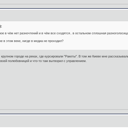
):
ное в чём нет разночтений и в чём все сходятся.. в остальном сплошная разноголоси
же в этом веке, нигде в медиа не проходил?
 крупном городе на реках, где курсировали "Ракеты". В том же Киеве мне рассказыва
своей полюбовницей и что-то там вытворил с управлением.