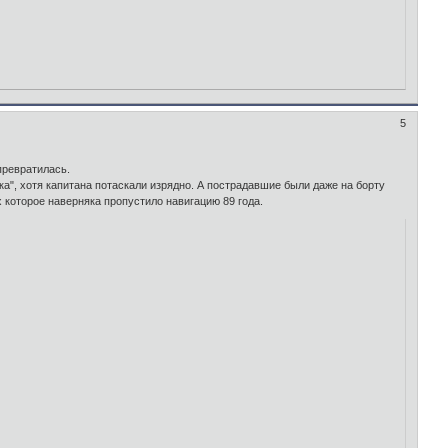
5
 превратилась.
ка", хотя капитана потаскали изрядно. А пострадавшие были даже на борту
х которое наверняка пропустило навигацию 89 года.