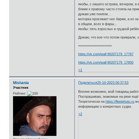
якобы, с нашего острова, вечером, в 
ближе к правому часто стояла на прико
думаю уже поняли...
моторка проезжает нос баржи, а из-за
в общем, всех в фарш...
якобы: пять взрослых и грудной ребён
Думаю, что кое-что потом приврали, 
==================
https://vk.com/wall-90207179_17787
https://vk.com/wall-90207179_17800
+1
Mishania
Поделиться
25-10-2023 00:37:53
Участник
Вполне возможно, мой товарищ работа
Рейтинг:
Поспрашиваю, знакомые на реке ещё о
Теоретически на
https://fleetphoto.ru
мо
информацию о конкретных судах.
+2