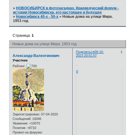
»
НОВОСИБИРСК в фотозагадках. Краеведческий форум -
история Новосибирска, его настоящее и будущее
»
Новосибирск 40-х - 50-х
»
Новые дома на улице Мира.
1953 год
Страница:
1
Новые дома на улице Мира. 1953 год
Поделиться
09-10-
1
Александр Валентинович
2023 20:51:57
Участник
.
Рейтинг:
0
Зарегистрирован
: 07-04-2020
Сообщений:
10046
Уважение:
+10070
Позитив:
+8710
Провел на форуме: