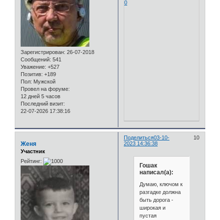
0
Зарегистрирован
: 26-07-2018
Сообщений:
541
Уважение:
+527
Позитив:
+189
Пол:
Мужской
Провел на форуме:
12 дней 5 часов
Последний визит:
22-07-2026 17:38:16
Поделиться
03-10-
10
Женя
2023 14:36:38
Участник
Рейтинг:
Гошак
написал(а):
Думаю, ключом к
разгадке должна
быть дорога -
широкая и
пустая