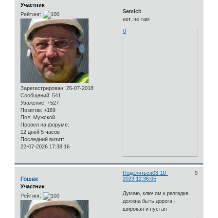
Участник
Semich
Рейтинг:
нет, не там
0
Зарегистрирован
: 26-07-2018
Сообщений:
541
Уважение:
+527
Позитив:
+189
Пол:
Мужской
Провел на форуме:
12 дней 5 часов
Последний визит:
22-07-2026 17:38:16
Поделиться
03-10-
9
Гошак
2023 12:36:05
Участник
Думаю, ключом к разгадке
Рейтинг:
должна быть дорога -
широкая и пустая