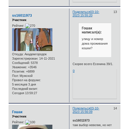
Поделиться
03-10-
13
ss16011973
2023 15:55:20
Участник
Рейтинг:
Гошак
написал(а):
улицу и номер
дома проживания
кошки?
Откуда:
Академгородок
Зарегистрирован
: 14-11-2021
Сообщений:
5378
Скорее всего Есенина 39/1.
Уважение:
+3546
0
Позитив:
+6899
Пол:
Мужской
Провел на форуме:
5 месяцев 3 дня
Последний визит:
Сегодня 13:59:27
Поделиться
03-10-
14
Гошак
2023 15:56:09
Участник
ss16011973
Рейтинг:
там выбор невелик, но нет