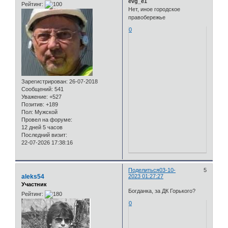
evg_e1
Рейтинг:
Нет, иное городское
правобережье
0
Зарегистрирован
: 26-07-2018
Сообщений:
541
Уважение:
+527
Позитив:
+189
Пол:
Мужской
Провел на форуме:
12 дней 5 часов
Последний визит:
22-07-2026 17:38:16
Поделиться
03-10-
5
aleks54
2023 01:27:27
Участник
Богданка, за ДК Горького?
Рейтинг:
0