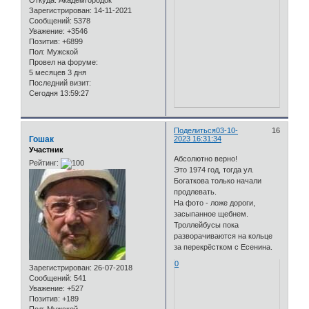
Откуда:
Академгородок
Зарегистрирован
: 14-11-2021
Сообщений:
5378
Уважение:
+3546
Позитив:
+6899
Пол:
Мужской
Провел на форуме:
5 месяцев 3 дня
Последний визит:
Сегодня 13:59:27
Поделиться
03-10-
16
Гошак
2023 16:31:34
Участник
Абсолютно верно!
Рейтинг:
Это 1974 год, тогда ул.
Богаткова только начали
продлевать.
На фото - ложе дороги,
засыпанное щебнем.
Троллейбусы пока
разворачиваются на кольце
за перекрёстком с Есенина.
0
Зарегистрирован
: 26-07-2018
Сообщений:
541
Уважение:
+527
Позитив:
+189