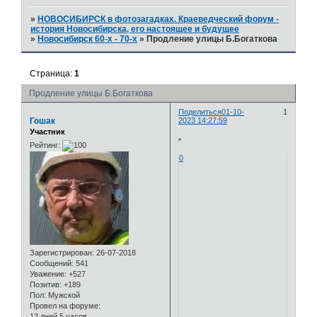
»
НОВОСИБИРСК в фотозагадках. Краеведческий форум -
история Новосибирска, его настоящее и будущее
»
Новосибирск 60-х - 70-х
»
Продление улицы Б.Богаткова
Страница:
1
Продление улицы Б.Богаткова
Поделиться
01-10-
1
Гошак
2023 14:27:59
Участник
*
Рейтинг:
0
Зарегистрирован
: 26-07-2018
Сообщений:
541
Уважение:
+527
Позитив:
+189
Пол:
Мужской
Провел на форуме:
12 дней 5 часов