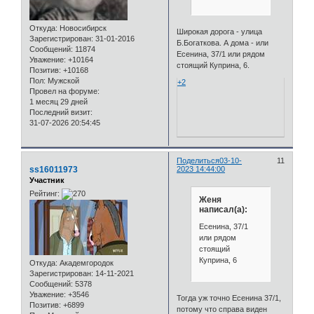
Откуда:
Новосибирск
Широкая дорога - улица
Зарегистрирован
: 31-01-2016
Б.Богаткова. А дома - или
Сообщений:
11874
Есенина, 37/1 или рядом
Уважение:
+10164
стоящий Куприна, 6.
Позитив:
+10168
Пол:
Мужской
+2
Провел на форуме:
1 месяц 29 дней
Последний визит:
31-07-2026 20:54:45
Поделиться
03-10-
11
ss16011973
2023 14:44:00
Участник
Рейтинг:
Женя
написал(а):
Есенина, 37/1
или рядом
стоящий
Куприна, 6
Откуда:
Академгородок
Зарегистрирован
: 14-11-2021
Сообщений:
5378
Уважение:
+3546
Тогда уж точно Есенина 37/1,
Позитив:
+6899
потому что справа виден