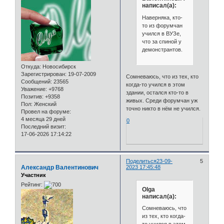
написал(а):
Наверняка, кто-
то из форумчан
учился в ВУЗе,
что за спиной у
демонстрантов.
Откуда:
Новосибирск
Зарегистрирован
: 19-07-2009
Сомневаюсь, что из тех, кто
Сообщений:
23565
когда-то учился в этом
Уважение:
+9768
здании, остался кто-то в
Позитив:
+9358
живых. Среди форумчан уж
Пол:
Женский
точно никто в нём не учился.
Провел на форуме:
4 месяца 29 дней
0
Последний визит:
17-06-2026 17:14:22
Поделиться
23-09-
5
Александр Валентинович
2023 17:45:48
Участник
Рейтинг:
Olga
написал(а):
Сомневаюсь, что
из тех, кто когда-