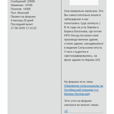
Сообщений:
23565
Уважение:
+9768
Позитив:
+9358
Она правильно написала. Это
Пол:
Женский
Вы самостоятельно впали в
Провел на форуме:
заблуждение и нас
4 месяца 29 дней
попытались туда затянуть )
Последний визит:
В те годы на углу Кирова и
17-06-2026 17:14:22
Бориса Богаткова, где потом
НРЗ-Оксид построил своё
производственное здание,
стояло здание, находившееся
в ведении Сельхозинститута.
У него студентки и
сфотографировались, на
фоне здания по Кирова 103.
На форуме есть тема
Общежитие сельхозшколы на
Октябрьской площади (ул.
Кирова-Локтевская)
Этот угол на форуме
светился во многих темах.
+3