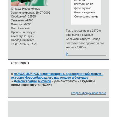
показанное на
фото здание
Откуда:
Новосибирск
было в ведении
Зарегистрирован
: 19-07-2009
Сельхозинститута.
Сообщений:
23565
Уважение:
+9768
Позитив:
+9358
Пол:
Женский
Так, это здание и в 1970-е
Провел на форуме:
ещё было в ведении
4 месяца 29 дней
Сельхозинститута. Завод
Последний визит:
построил своё здание на его
17-06-2026 17:14:22
месте в 1980-м.
0
Страница:
1
»
НОВОСИБИРСК в фотозагадках. Краеведческий форум -
история Новосибирска, его настоящее и будущее
»
Демонстрации, митинги
»
Демонстранты - студенты
сельхозинститута (НСХИ)
создать форум бесплатно