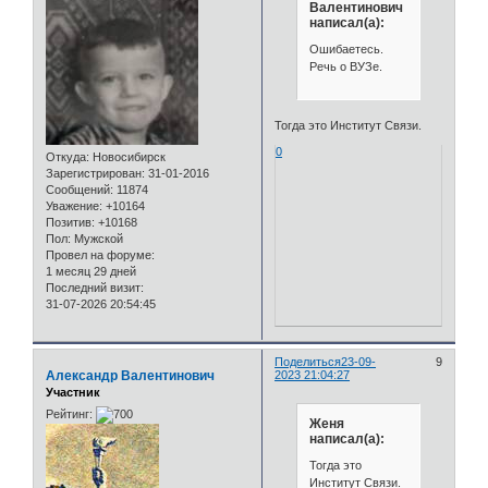
Валентинович
написал(а):
Ошибаетесь.
Речь о ВУЗе.
Тогда это Институт Связи.
0
Откуда:
Новосибирск
Зарегистрирован
: 31-01-2016
Сообщений:
11874
Уважение:
+10164
Позитив:
+10168
Пол:
Мужской
Провел на форуме:
1 месяц 29 дней
Последний визит:
31-07-2026 20:54:45
Поделиться
23-09-
9
Александр Валентинович
2023 21:04:27
Участник
Рейтинг:
Женя
написал(а):
Тогда это
Институт Связи.