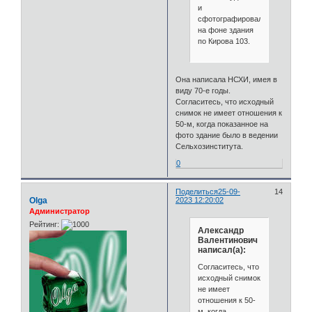
и
сфотографировались,
на фоне здания
по Кирова 103.
Она написала НСХИ, имея в
виду 70-е годы.
Согласитесь, что исходный
снимок не имеет отношения к
50-м, когда показанное на
фото здание было в ведении
Сельхозинститута.
0
Поделиться
25-09-
14
Olga
2023 12:20:02
Администратор
Рейтинг:
Александр
Валентинович
написал(а):
Согласитесь, что
исходный снимок
не имеет
отношения к 50-
м, когда