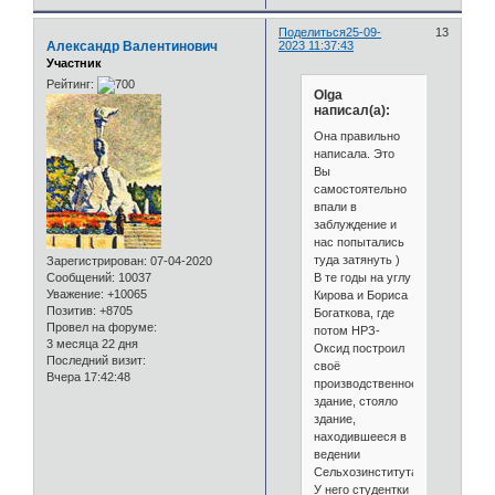
Поделиться
25-09-
13
Александр Валентинович
2023 11:37:43
Участник
Рейтинг:
Olga
написал(а):
Она правильно
написала. Это
Вы
самостоятельно
впали в
заблуждение и
нас попытались
туда затянуть )
Зарегистрирован
: 07-04-2020
В те годы на углу
Сообщений:
10037
Уважение:
+10065
Кирова и Бориса
Позитив:
+8705
Богаткова, где
Провел на форуме:
потом НРЗ-
3 месяца 22 дня
Оксид построил
Последний визит:
своё
Вчера 17:42:48
производственное
здание, стояло
здание,
находившееся в
ведении
Сельхозинститута.
У него студентки