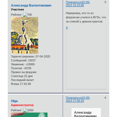
Поделиться
23-09-
3
Александр Валентинович
2023 15:23:08
Участник
Наверняка, кто-то из
Рейтинг:
форумчан учился в ВУЗе, что
за спиной у демонстрантов.
0
Зарегистрирован
: 07-04-2020
Сообщений:
10037
Уважение:
+10065
Позитив:
+8705
Провел на форуме:
3 месяца 22 дня
Последний визит:
Вчера 17:42:48
Поделиться
23-09-
4
Olga
2023 17:06:29
Администратор
Рейтинг:
Александр
Валентинович