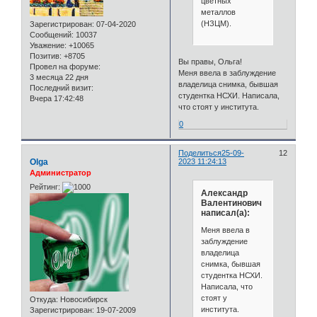
цветных
металлов
(НЗЦМ).
Зарегистрирован
: 07-04-2020
Сообщений:
10037
Уважение:
+10065
Позитив:
+8705
Вы правы, Ольга!
Провел на форуме:
Меня ввела в заблуждение
3 месяца 22 дня
владелица снимка, бывшая
Последний визит:
студентка НСХИ. Написала,
Вчера 17:42:48
что стоят у института.
0
Поделиться
25-09-
12
Olga
2023 11:24:13
Администратор
Рейтинг:
Александр
Валентинович
написал(а):
Меня ввела в
заблуждение
владелица
снимка, бывшая
студентка НСХИ.
Написала, что
стоят у
Откуда:
Новосибирск
института.
Зарегистрирован
: 19-07-2009