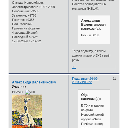
Откуда:
Новосибирск
Почёта» завод цветных
Зарегистрирован
: 19-07-2009
металлов (НЗЦМ).
Сообщений:
23565
Уважение:
+9768
Позитив:
+9358
Александр
Пол:
Женский
Валентинович
написал(а):
Провел на форуме:
4 месяца 29 дней
Речь о ВУЗе.
Последний визит:
17-06-2026 17:14:22
Тогда подожду, о каком
здании и какого ВУЗа идёт
речь.
+1
Поделиться
24-09-
11
Александр Валентинович
2023 21:08:22
Участник
Рейтинг:
Olga
написал(а):
В 70-х в здании
на фото
Новосибирский
ордена «Знак
Почёта» завод