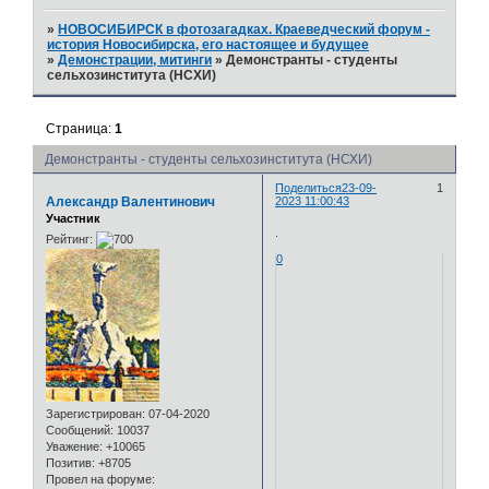
»
НОВОСИБИРСК в фотозагадках. Краеведческий форум -
история Новосибирска, его настоящее и будущее
»
Демонстрации, митинги
»
Демонстранты - студенты
сельхозинститута (НСХИ)
Страница:
1
Демонстранты - студенты сельхозинститута (НСХИ)
Поделиться
23-09-
1
Александр Валентинович
2023 11:00:43
Участник
.
Рейтинг:
0
Зарегистрирован
: 07-04-2020
Сообщений:
10037
Уважение:
+10065
Позитив:
+8705
Провел на форуме: