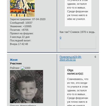
то учился в этом
здании, остался
кто-то в живых.
Среди форумчан
уж точно никто в
нём не учился.
Зарегистрирован
: 07-04-2020
Сообщений:
10037
Уважение:
+10065
Позитив:
+8705
Как так? Снимок 1970-х ведь.
Провел на форуме:
3 месяца 22 дня
0
Последний визит:
Вчера 17:42:48
Поделиться
23-09-
6
Женя
2023 20:22:11
Участник
Рейтинг:
Olga
написал(а):
Сомневаюсь, что
из тех, кто когда-
то учился в этом
здании, остался
кто-то в живых.
Среди форумчан
уж точно никто в
нём не учился.
Откуда:
Новосибирск