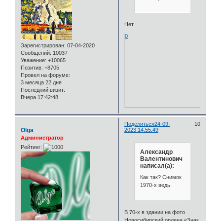
Нет.
0
Зарегистрирован
: 07-04-2020
Сообщений:
10037
Уважение:
+10065
Позитив:
+8705
Провел на форуме:
3 месяца 22 дня
Последний визит:
Вчера 17:42:48
Поделиться
24-09-
10
Olga
2023 14:55:49
Администратор
Рейтинг:
Александр
Валентинович
написал(а):
Как так? Снимок
1970-х ведь.
В 70-х в здании на фото
Новосибирский ордена «Знак