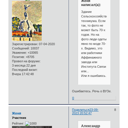
Женя
написал(а):
Здание
Сельскохозяйственного
техникума. Если
так, то фото не
может быть 70-х
годов. Но на
фото люди одеты
явно по моде 70-
Зарегистрирован
: 07-04-2020
х. Видимо, это
Сообщений:
10037
Уважение:
+10065
или работники
Позитив:
+8705
Аффинажного
Провел на форуме:
завода или
3 месяца 22 дня
Института Связи
Последний визит:
или...
Вчера 17:42:48
Или я ошибаюсь.
Ошибаетесь. Речь о ВУЗе.
0
Поделиться
23-09-
8
Женя
2023 20:52:47
Участник
Рейтинг:
Александр