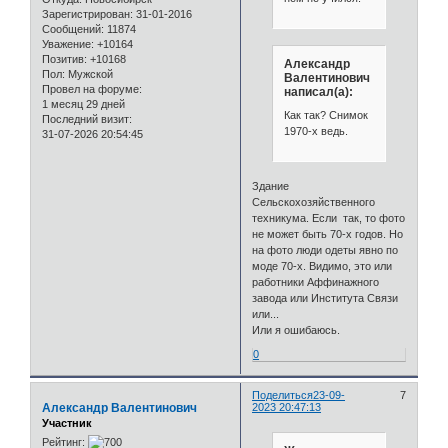
Зарегистрирован
: 31-01-2016
Сообщений:
11874
Уважение:
+10164
Позитив:
+10168
Александр
Пол:
Мужской
Валентинович
Провел на форуме:
написал(а):
1 месяц 29 дней
Как так? Снимок
Последний визит:
1970-х ведь.
31-07-2026 20:54:45
Здание
Сельскохозяйственного
техникума. Если так, то фото
не может быть 70-х годов. Но
на фото люди одеты явно по
моде 70-х. Видимо, это или
работники Аффинажного
завода или Института Связи
или...
Или я ошибаюсь.
0
Поделиться
23-09-
7
Александр Валентинович
2023 20:47:13
Участник
Рейтинг: