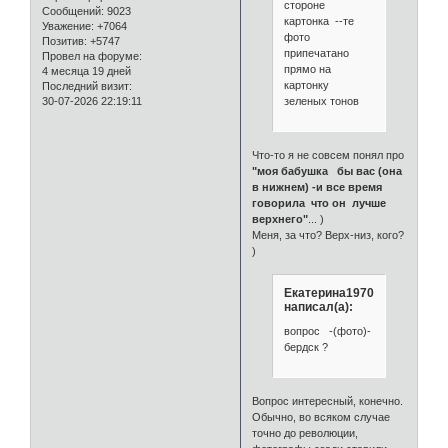
стороне
Сообщений:
9023
картонка --те
Уважение:
+7064
фото
Позитив:
+5747
припечатано
Провел на форуме:
прямо на
4 месяца 19 дней
картонку
Последний визит:
зеленых тонов
30-07-2026 22:19:11
Что-то я не совсем понял про
"моя бабушка бы вас (она
в нижнем) -и все время
говорила что он лучше
верхнего"
... )
Меня, за что? Верх-низ, кого?
)
Екатерина1970
написал(а):
вопрос -(фото)-
бердск ?
Вопрос интересный, конечно.
Обычно, во всяком случае
точно до революции,