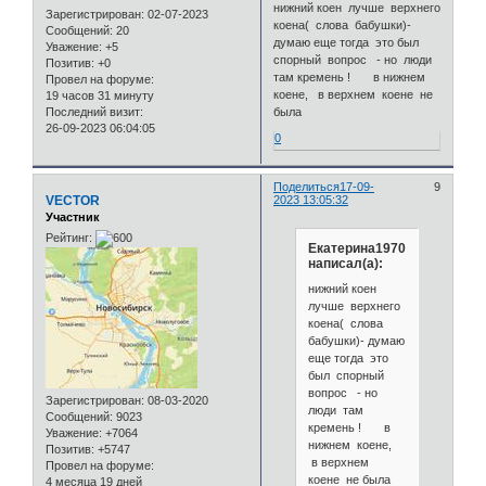
нижний коен лучше верхнего
Зарегистрирован
: 02-07-2023
коена( слова бабушки)-
Сообщений:
20
думаю еще тогда это был
Уважение:
+5
спорный вопрос - но люди
Позитив:
+0
там кремень ! в нижнем
Провел на форуме:
коене, в верхнем коене не
19 часов 31 минуту
Последний визит:
была
26-09-2023 06:04:05
0
Поделиться
17-09-
9
VECTOR
2023 13:05:32
Участник
Рейтинг:
Екатерина1970
написал(а):
нижний коен
лучше верхнего
коена( слова
бабушки)- думаю
еще тогда это
был спорный
вопрос - но
Зарегистрирован
: 08-03-2020
люди там
Сообщений:
9023
кремень ! в
Уважение:
+7064
нижнем коене,
Позитив:
+5747
в верхнем
Провел на форуме:
коене не была
4 месяца 19 дней