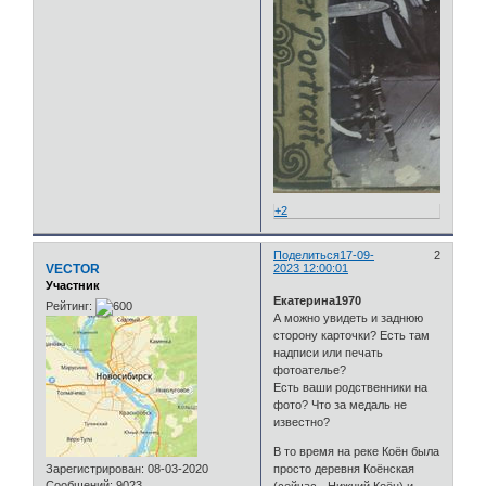
+2
Поделиться
17-09-
2
VECTOR
2023 12:00:01
Участник
Екатерина1970
Рейтинг:
А можно увидеть и заднюю
сторону карточки? Есть там
надписи или печать
фотоателье?
Есть ваши родственники на
фото? Что за медаль не
известно?
В то время на реке Коён была
просто деревня Коёнская
Зарегистрирован
: 08-03-2020
Сообщений:
9023
(сейчас - Нижний Коён) и