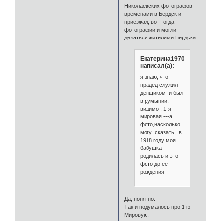
Николаевских фотографов
временами в Бердск и
приезжал, вот тогда
фотографии и могли
делаться жителями Бердска.
Екатерина1970
написал(а):
я знаю, что
прадед служил
денщиком и был
в румынии,
видимо . 1-я
мировая ---а
фото,насколько
могу сказать, в
1918 году моя
бабушка
родилась и это
фото до ее
рождения
Да, понятно.
Так и подумалось про 1-ю
Мировую.