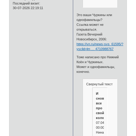
Последний визит:
30-07-2026 22:19:11
Это ваши Чуркины или
однофамильцы?
Ссылка может не
открываться.
Газета Вечерний
Новосибирск, 2006:
https://vn.ru/news-svs_61595/?
ysclid=lm … 4710988767
Тоже написано про Нижний
Коён и Чуркиных.
Может и однофамильцы,
конечно.
Свернутый текст
И
снова
все
про
свой
колхоз
07.04.2006
00:00:00
Нина