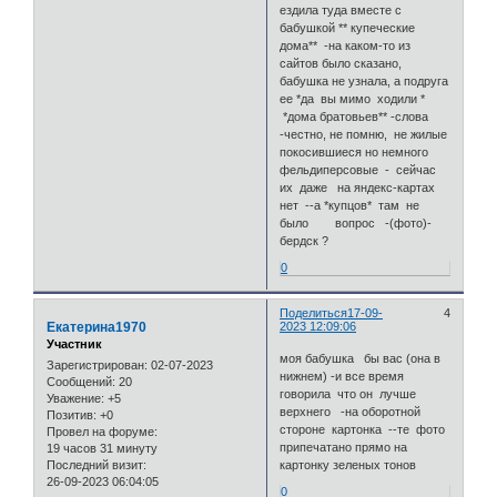
ездила туда вместе с
бабушкой ** купеческие
дома** -на каком-то из
сайтов было сказано,
бабушка не узнала, а подруга
ее *да вы мимо ходили *
*дома братовьев** -слова
-честно, не помню, не жилые
покосившиеся но немного
фельдиперсовые - сейчас
их даже на яндекс-картах
нет --а *купцов* там не
было вопрос -(фото)-
бердск ?
0
Поделиться
17-09-
4
Екатерина1970
2023 12:09:06
Участник
моя бабушка бы вас (она в
Зарегистрирован
: 02-07-2023
нижнем) -и все время
Сообщений:
20
говорила что он лучше
Уважение:
+5
верхнего -на оборотной
Позитив:
+0
стороне картонка --те фото
Провел на форуме:
припечатано прямо на
19 часов 31 минуту
Последний визит:
картонку зеленых тонов
26-09-2023 06:04:05
0