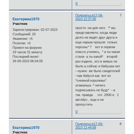
0
Поделиться
17-09-
7
Екатерина1970
2023 12:37:06
Участник
просто -ни для чего ** вы
Зарегистрирован
: 02-07-2023
представляете, когда люди
Сообщений:
20
долго не видят друг друга и
Уважение:
+5
еще нарым прошли только
Позитив:
+0
порознь* ? вот в первом
Провел на форуме:
классе учились, * а ты какая
19 часов 31 минуту
Последний визит:
стала- а ты какой* второй
26-09-2023 06:04:05
раз ездила , его в живых не
было а сейчас и бабушки нет
--нужно же было свидетелей
-там бабуся как вот из
*снежной королевы*
атаманша -* ничего
подписывать не буду* --а
так. правда. это 2000-е 1
автобус , еще и не
пропустить
0
Поделиться
17-09-
8
Екатерина1970
2023 12:44:58
Участник