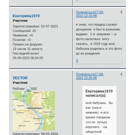
Поделиться
17-09-
5
Екатерина1970
2023 12:15:48
Участник
я знаю, что прадед служил
Зарегистрирован
: 02-07-2023
денщиком и был в румынии,
Сообщений:
20
видимо . 1-я мировая ---а
Уважение:
+5
фото,насколько могу
Позитив:
+0
сказать, в 1918 году моя
Провел на форуме:
бабушка родилась и это фото
19 часов 31 минуту
Последний визит:
до ее рождения
26-09-2023 06:04:05
0
Поделиться
17-09-
6
VECTOR
2023 12:25:46
Участник
Рейтинг:
Екатерина1970
написал(а):
моя бабушка бы
вас (она в
нижнем) -и все
время говорила
что он лучше
верхнего -на
оборотной
Зарегистрирован
: 08-03-2020