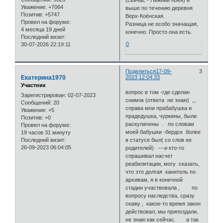
Уважение:
+7064
выше по течению деревня
Позитив:
+5747
Верх-Коёнская.
Провел на форуме:
Разница не особо значащая,
4 месяца 19 дней
конечно. Просто она есть.
Последний визит:
0
30-07-2026 22:19:11
Поделиться
17-09-
3
Екатерина1970
2023 12:04:33
Участник
вопрос в том -где сделан
Зарегистрирован
: 02-07-2023
снимок (ответа не знаю) ,,.
Сообщений:
20
справа мои прабабушка и
Уважение:
+5
прадедушка, чуркины, были
Позитив:
+0
раскулачены . по словам
Провел на форуме:
моей бабушки -бердск более
19 часов 31 минуту
Последний визит:
в статусе был( со слов ее
26-09-2023 06:04:05
родителей) ---и кто-то
спрашивал насчет
реабилитации, могу сказать,
что это долгая канитель по
архивам, я в конечной
стадии участвовала , по
вопросу наследства, сразу
скажу , какое-то время закон
действовал, мы припоздали,
не знаю как сейчас. а так