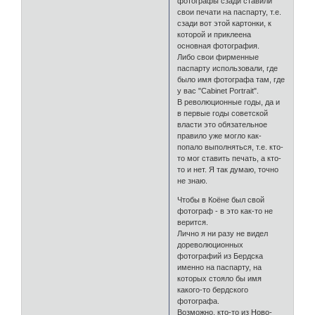
фотографы сзади ставили
свои печати на паспарту, т.е.
сзади вот этой картонки, к
которой и приклеена
основная фотография.
Либо свои фирменные
паспарту использовали, где
было имя фотографа там, где
у вас "Cabinet Portrait".
В революционные годы, да и
в первые годы советской
власти это обязательное
правило уже могло как-
попало выполняться, т.е. кто-
то мог ставить печать, а кто-
то и нет. Я так думаю, точно
не знаю.
Чтобы в Коёне был свой
фотограф - в это как-то не
верится.
Лично я ни разу не видел
дореволюционных
фотографий из Бердска
именно на паспарту, на
которых стояло бы имя
какого-то бердского
фотографа.
Возможно, кто-то из Ново-