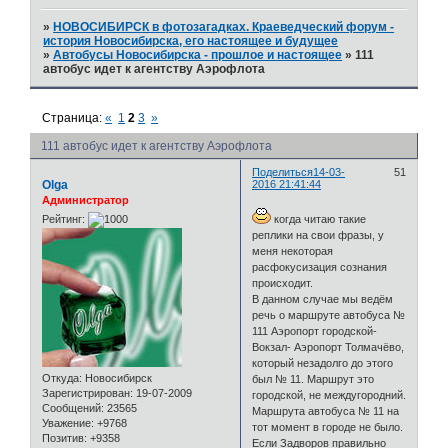
»
НОВОСИБИРСК в фотозагадках. Краеведческий форум -
история Новосибирска, его настоящее и будущее
»
Автобусы Новосибирска - прошлое и настоящее
»
111
автобус идет к агентству Аэрофлота
Страница:
«
1
2
3
»
111 автобус идет к агентству Аэрофлота
Поделиться
14-03-
51
Olga
2016 21:41:44
Администратор
Рейтинг:
когда читаю такие
реплики на свои фразы, у
меня некоторая
расфокусизация сознания
происходит.
В данном случае мы ведём
речь о маршруте автобуса №
111 Аэропорт городской-
Вокзал- Аэропорт Толмачёво,
который незадолго до этого
Откуда:
Новосибирск
был № 11. Маршрут это
Зарегистрирован
: 19-07-2009
городской, не междугородний.
Сообщений:
23565
Маршрута автобуса № 11 на
Уважение:
+9768
тот момент в городе не было.
Позитив:
+9358
Если Задворов правильно