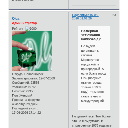
Поделиться
15-03-
53
Olga
2016 01:01:26
Администратор
Рейтинг:
Валериан
Устюжанин
написал(а):
Не будем
цепляться к
словам.
Маршрут не
городской, а
пригородный. А
если брать город
Откуда:
Новосибирск
Обь (получит
Зарегистрирован
: 19-07-2009
статус города
Сообщений:
23565
Уважение:
+9768
только в 1969
Позитив:
+9358
году), то можно
Пол:
Женский
сказать что и
Провел на форуме:
междугородний.
4 месяца 29 дней
Последний визит:
17-06-2026 17:14:22
Не цепляйтесь. Тем более,
это не я выдумала. В
справочнике 1976 года все