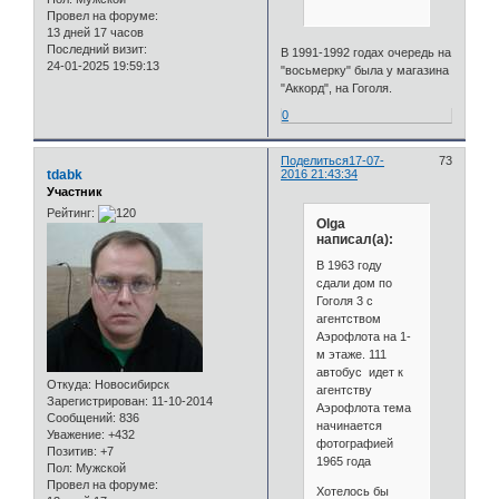
Провел на форуме:
13 дней 17 часов
Последний визит:
В 1991-1992 годах очередь на
24-01-2025 19:59:13
"восьмерку" была у магазина
"Аккорд", на Гоголя.
0
Поделиться
17-07-
73
tdabk
2016 21:43:34
Участник
Рейтинг:
Olga
написал(а):
В 1963 году
сдали дом по
Гоголя 3 с
агентством
Аэрофлота на 1-
м этаже. 111
автобус идет к
Откуда:
Новосибирск
агентству
Зарегистрирован
: 11-10-2014
Аэрофлота тема
Сообщений:
836
начинается
Уважение:
+432
фотографией
Позитив:
+7
1965 года
Пол:
Мужской
Провел на форуме:
Хотелось бы