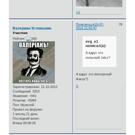
+1
Поделиться
19-07-
78
Валериан Устюжанин
2016 21:02:47
Участник
Рейтинг:
evg_e1
написал(а):
А вдруг это
польский Jelcz?
А вдруг это венгерский
Ikarus?)
0
Зарегистрирован
: 11-10-2012
Сообщений:
3253
Уважение:
+941
Позитив:
+5969
Пол:
Мужской
Провел на форуме:
1 месяц 21 день
Последний визит:
Вчера 09:08:28