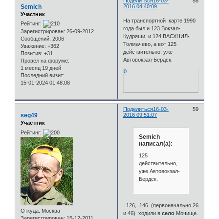
Поделиться
16-03-
58
Semich
2016 04:40:09
Участник
На транспортной карте 1990
Рейтинг:
года был и 123 Вокзал-
Зарегистрирован
: 26-09-2012
Кудряши, и 124 ВАСХНИЛ-
Сообщений:
2006
Толмачево, а вот 125
Уважение:
+362
действительно, уже
Позитив:
+31
Автовокзал-Бердск.
Провел на форуме:
1 месяц 19 дней
0
Последний визит:
15-01-2024 01:48:08
Поделиться
16-03-
59
seg49
2016 09:51:07
Участник
Рейтинг:
Semich
написал(а):
125
действительно,
уже Автовокзал-
Бердск.
126, 146 (первоначально 26
Откуда:
Москва
и 46) ходили в
село
Мочище.
Зарегистрирован
: 15-12-2011