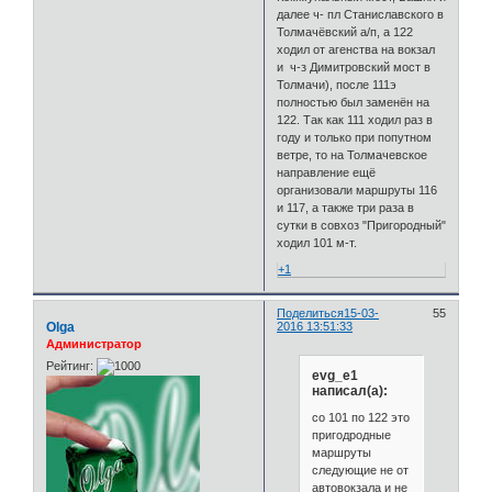
далее ч- пл Станиславского в
Толмачёвский а/п, а 122
ходил от агенства на вокзал
и ч-з Димитровский мост в
Толмачи), после 111э
полностью был заменён на
122. Так как 111 ходил раз в
году и только при попутном
ветре, то на Толмачевское
направление ещё
организовали маршруты 116
и 117, а также три раза в
сутки в совхоз "Пригородный"
ходил 101 м-т.
+1
Поделиться
15-03-
55
Olga
2016 13:51:33
Администратор
Рейтинг:
evg_e1
написал(а):
со 101 по 122 это
пригодродные
маршруты
следующие не от
автовокзала и не