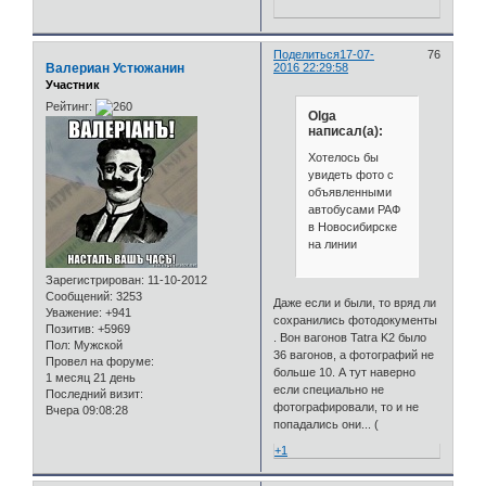
Поделиться
17-07-
76
Валериан Устюжанин
2016 22:29:58
Участник
Рейтинг:
Olga
написал(а):
Хотелось бы
увидеть фото с
объявленными
автобусами РАФ
в Новосибирске
на линии
Зарегистрирован
: 11-10-2012
Сообщений:
3253
Даже если и были, то вряд ли
Уважение:
+941
сохранились фотодокументы
Позитив:
+5969
. Вон вагонов Tatra K2 было
Пол:
Мужской
36 вагонов, а фотографий не
Провел на форуме:
больше 10. А тут наверно
1 месяц 21 день
если специально не
Последний визит:
фотографировали, то и не
Вчера 09:08:28
попадались они... (
+1