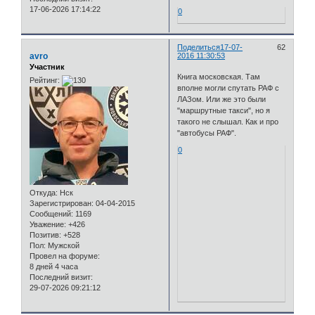
17-06-2026 17:14:22
0
Поделиться
17-07-
62
avro
2016 11:30:53
Участник
Книга московская. Там
Рейтинг:
вполне могли спутать РАФ с
ЛАЗом. Или же это были
"маршрутные такси", но я
такого не слышал. Как и про
"автобусы РАФ".
0
Откуда:
Нск
Зарегистрирован
: 04-04-2015
Сообщений:
1169
Уважение:
+426
Позитив:
+528
Пол:
Мужской
Провел на форуме:
8 дней 4 часа
Последний визит:
29-07-2026 09:21:12