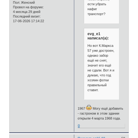
Пол:
Женский
ести убрать
Провел на форуме:
нафиг
4 месяца 29 дней
транспорт?
Последний визит:
17-06-2026 17:14:22
evg_e1
написал(а):
Но вот К.Маркса
57 уже достроен,
однако забор
ещё не снят,
значит его ещё
не сдали. Вот я и
думаю, что год
хозяин фотки
правильный
ставит.
1967
Могу ещё добавить
- гастроном в этом здании
открыли 4 марта 1968 года.
0