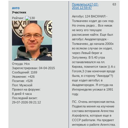
Поделиться
17-07-
63
avro
2016 12:59:47
Участник
Автобус 124 ВАСХНИЛ -
Рейтинг:
Толмачево ходит до сих пор.
Но очень редко... Все никак
не могу его текущее
расписание найти. Еще был
автобус Академгородок -
Толмачево, до начала 2000х
во всяком случае он ходил,
через Левый берег и
Затулинку. В 5.40 утра
останавливался на пл.
Откуда:
Нск
Кирова, помнится такое )) А с
Зарегистрирован
: 04-04-2015
Гоголя,3 (там конечная вроде
Сообщений:
1169
была, в сторону "Аккорда"?)
Уважение:
+426
еще ходил автобус в
Позитив:
+528
Академгородок. Я оттуда на
Пол:
Мужской
Провел на форуме:
Интернеделю уезжал в 1991
8 дней 4 часа
году.
Последний визит:
ПС. Очень интересная ветка.
29-07-2026 09:21:12
Подвигла мення на изучение
состава ветеранов Агенства
Аэрофлота, которые еще в
СССР работали. На предмет
интервью о работе Агентства.