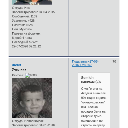
Откуда:
Нск
Зарегистрирован
: 04-04-2015
Сообщений:
1169
Уважение:
+426
Позитив:
+528
Пол:
Мужской
Провел на форуме:
8 дней 4 часа
Последний визит:
29-07-2026 09:21:12
Поделиться
17-07-
70
Женя
2016 17:49:57
Участник
Рейтинг:
Semich
написал(а):
С ул.Гоголя на
Академ в начале
90х годов ходила
"очкариковская"
8ка. Только
посадка была на
стороне Дома
офицеров и по
Откуда:
Новосибирск
строгой очереди.
Зарегистрирован
: 31-01-2016