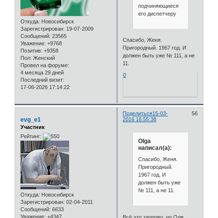
подчиняющиеся
его диспетчеру
Откуда:
Новосибирск
Зарегистрирован
: 19-07-2009
Сообщений:
23565
Спасибо, Женя.
Уважение:
+9768
Пригородный. 1967 год. И
Позитив:
+9358
должен быть уже № 111, а не
Пол:
Женский
11.
Провел на форуме:
4 месяца 29 дней
0
Последний визит:
17-06-2026 17:14:22
Поделиться
15-03-
56
evg_e1
2016 16:55:38
Участник
Рейтинг:
Olga
написал(а):
Спасибо, Женя.
Пригородный.
1967 год. И
должен быть уже
№ 111, а не 11.
Откуда:
Новосибирск
Зарегистрирован
: 02-04-2011
Сообщений:
6633
Уважение:
+4347
Всё это здорово, но Оля,