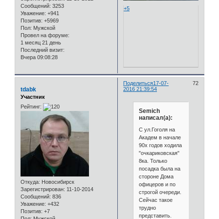
Сообщений:
3253
+5
Уважение:
+941
Позитив:
+5969
Пол:
Мужской
Провел на форуме:
1 месяц 21 день
Последний визит:
Вчера 09:08:28
Поделиться
17-07-
72
tdabk
2016 21:39:54
Участник
Рейтинг:
Semich
написал(а):
С ул.Гоголя на
Академ в начале
90х годов ходила
"очкариковская"
8ка. Только
посадка была на
стороне Дома
Откуда:
Новосибирск
офицеров и по
Зарегистрирован
: 11-10-2014
строгой очереди.
Сообщений:
836
Сейчас такое
Уважение:
+432
трудно
Позитив:
+7
представить.
Пол:
Мужской