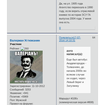
Да, на ул. 1905 года
Агентство переехало в 1990
году, если верить отраслевой
книжке по истории ЗСУ ГА
выпуска 2004 года. У меня
она есть.
0
Поделиться
17-07-
64
Валериан Устюжанин
2016 14:10:31
Участник
Рейтинг:
avro
написал(а):
Еще был автобус
Академгородок -
Толмачево, до
начала 2000х во
всяком случае
он ходил, через
Левый берег и
Затулинку
Зарегистрирован
: 11-10-2012
Сообщений:
3253
Уважение:
+941
Позитив:
+5969
Маршрут #108э
Пол:
Мужской
(коммерческая версия #808)
Провел на форуме: