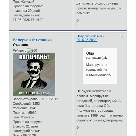
Пол:
Женский
датирует это фото , значит
Провел на форуме:
просто номер руки не дошли
4 месяца 29 дней
поменять.
Последний визит:
17-06-2026 17:14:22
0
Поделиться
14-03-
52
Валериан Устюжанин
2016 23:28:29
Участник
Рейтинг:
Olga
написал(а):
Маршрут это
городской, не
междугородний.
Не будем цепляться к
словам. Маршрут не
Зарегистрирован
: 11-10-2012
городской, а пригородный. А
Сообщений:
3253
если брать город Обь
Уважение:
+941
(получит статус города
Позитив:
+5969
только в 1969 году), то можно
Пол:
Мужской
сказать что и междугородний.
Провел на форуме:
1 месяц 21 день
0
Последний визит:
Вчера 09:08:28