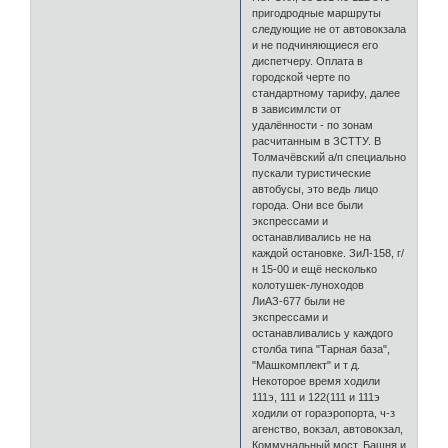
пригодродные маршруты
следующие не от автовокзала
и не подчиняющиеся его
диспетчеру. Оплата в
городской черте по
стандартному тарифу, далее
в зависимлсти от
удалённости - по зонам
расчитанным в ЗСТТУ. В
Толмачёвский а/п специально
пускали туристические
автобусы, это ведь лицо
города. Они все были
экспрессами и
останавливались не на
каждой остановке. ЗиЛ-158, г/
н 15-00 и ещё несколько
колотушек-луноходов
ЛиАЗ-677 были не
экспрессами и
останавливались у каждого
столба типа "Тарная база",
"Машкомплект" и т д.
Некоторое время ходили
111э, 111 и 122(111 и 111э
ходили от гораэропорта, ч-з
агенство, вокзал, автовокзал,
Коммунальный мост, Башня и