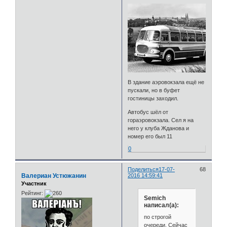
В здание аэровокзала ещё не
пускали, но в буфет
гостиницы заходил.
Автобус шёл от
гораэровокзала. Сел я на
него у клуба Жданова и
номер его был 11
0
Поделиться
17-07-
68
Валериан Устюжанин
2016 14:59:41
Участник
Рейтинг:
Semich
написал(а):
по строгой
очереди. Сейчас