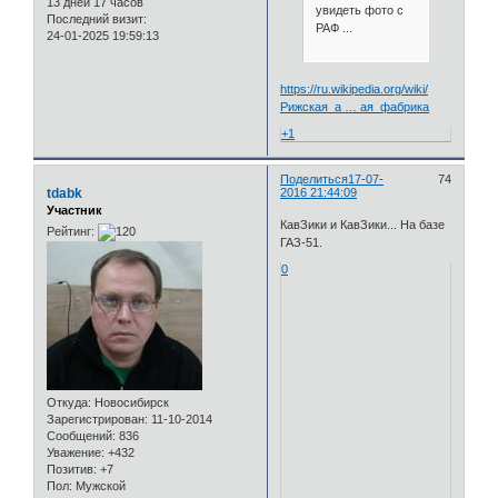
13 дней 17 часов
увидеть фото с
Последний визит:
РАФ ...
24-01-2025 19:59:13
https://ru.wikipedia.org/wiki/
Рижская_а … ая_фабрика
+1
Поделиться
17-07-
74
tdabk
2016 21:44:09
Участник
КавЗики и КавЗики... На базе
Рейтинг:
ГАЗ-51.
0
Откуда:
Новосибирск
Зарегистрирован
: 11-10-2014
Сообщений:
836
Уважение:
+432
Позитив:
+7
Пол:
Мужской