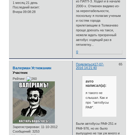
из ПАТП-3. Ходил и в начале
1 месяц 21 день
2000-х. Отменен видимо из-
Последний визит:
за нерентабельности,
Вчера 09:08:28
поскольку я полагаю ученым
и гостям города
прилетающим в Толмачево
проще доехать на такси,
нежели ждать призрачный
автобус ходящий раз в
пятилетку...
0
Поделиться
17-07-
65
Валериан Устюжанин
2016 14:21:40
Участник
Рейтинг:
avro
написал(а):
я такого не
слышал. Как и
про "автобусы
РАФ".
Были автобусы РАФ-251 и
Зарегистрирован
: 11-10-2012
РАФ-976, но их было
Сообщений:
3253
выпущено не так уж много и