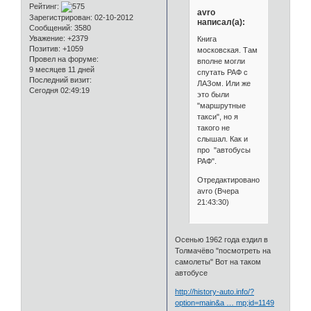
Рейтинг:
avro
Зарегистрирован
: 02-10-2012
написал(а):
Сообщений:
3580
Уважение:
+2379
Книга
Позитив:
+1059
московская. Там
Провел на форуме:
вполне могли
9 месяцев 11 дней
спутать РАФ с
Последний визит:
ЛАЗом. Или же
Сегодня 02:49:19
это были
"маршрутные
такси", но я
такого не
слышал. Как и
про "автобусы
РАФ".
Отредактировано
avro (Вчера
21:43:30)
Осенью 1962 года ездил в
Толмачёво "посмотреть на
самолеты" Вот на таком
автобусе
http://history-auto.info/?
option=main&a … mp;id=1149