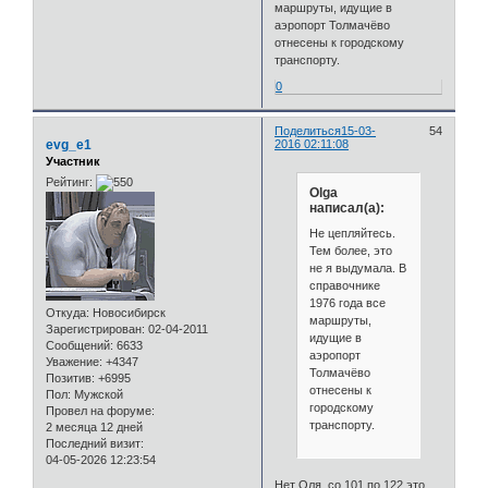
маршруты, идущие в
аэропорт Толмачёво
отнесены к городскому
транспорту.
0
Поделиться
15-03-
54
evg_e1
2016 02:11:08
Участник
Рейтинг:
Olga
написал(а):
Не цепляйтесь.
Тем более, это
не я выдумала. В
справочнике
1976 года все
Откуда:
Новосибирск
маршруты,
Зарегистрирован
: 02-04-2011
идущие в
Сообщений:
6633
аэропорт
Уважение:
+4347
Толмачёво
Позитив:
+6995
отнесены к
Пол:
Мужской
городскому
Провел на форуме:
транспорту.
2 месяца 12 дней
Последний визит:
04-05-2026 12:23:54
Нет Оля, со 101 по 122 это