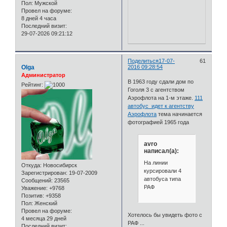
Пол:
Мужской
Провел на форуме:
8 дней 4 часа
Последний визит:
29-07-2026 09:21:12
Поделиться
17-07-
61
Olga
2016 09:28:54
Администратор
В 1963 году сдали дом по
Рейтинг:
Гоголя 3 с агентством
Аэрофлота на 1-м этаже.
111
автобус идет к агентству
Аэрофлота
тема начинается
фотографией 1965 года
avro
написал(а):
На линии
Откуда:
Новосибирск
курсировали 4
Зарегистрирован
: 19-07-2009
автобуса типа
Сообщений:
23565
РАФ
Уважение:
+9768
Позитив:
+9358
Пол:
Женский
Провел на форуме:
Хотелось бы увидеть фото с
4 месяца 29 дней
РАФ ...
Последний визит: