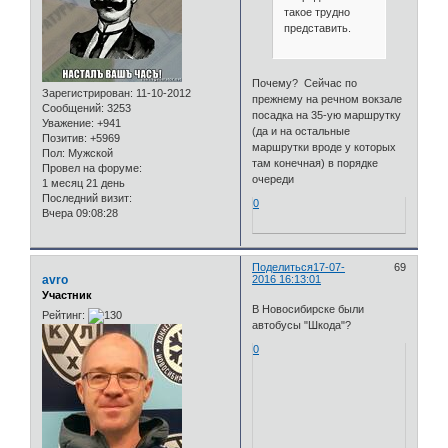
такое трудно
представить.
Почему? Сейчас по
Зарегистрирован
: 11-10-2012
прежнему на речном вокзале
Сообщений:
3253
посадка на 35-ую маршрутку
Уважение:
+941
(да и на остальные
Позитив:
+5969
маршрутки вроде у которых
Пол:
Мужской
там конечная) в порядке
Провел на форуме:
очереди
1 месяц 21 день
Последний визит:
0
Вчера 09:08:28
Поделиться
17-07-
69
avro
2016 16:13:01
Участник
В Новосибирске были
Рейтинг:
автобусы "Шкода"?
0