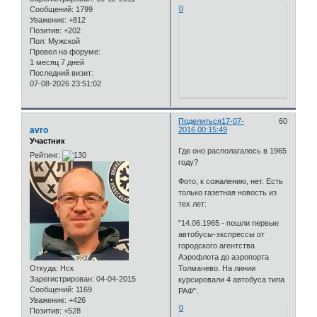
0
Сообщений:
1799
Уважение:
+812
Позитив:
+202
Пол:
Мужской
Провел на форуме:
1 месяц 7 дней
Последний визит:
07-08-2026 23:51:02
Поделиться
17-07-
60
avro
2016 00:15:49
Участник
Где оно располагалось в 1965
Рейтинг:
году?
Фото, к сожалению, нет. Есть
только газетная новость из
тех лет:
"14.06.1965 - пошли первые
автобусы-экспрессы от
городского агентства
Аэрофлота до аэропорта
Откуда:
Нск
Толмачево. На линии
Зарегистрирован
: 04-04-2015
курсировали 4 автобуса типа
Сообщений:
1169
РАФ".
Уважение:
+426
0
Позитив:
+528