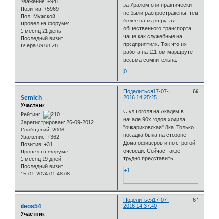
Уважение:
+941
за Уралом они практически
Позитив:
+5969
не были распространены, тем
Пол:
Мужской
более на маршрутах
Провел на форуме:
общественного транспорта,
1 месяц 21 день
чаще как служебные на
Последний визит:
предприятиях. Так что их
Вчера 09:08:28
работа на 111-ом маршруте
весьма сомнительна.
0
Поделиться
17-07-
66
Semich
2016 14:25:25
Участник
С ул.Гоголя на Академ в
Рейтинг:
начале 90х годов ходила
Зарегистрирован
: 26-09-2012
"очкариковская" 8ка. Только
Сообщений:
2006
посадка была на стороне
Уважение:
+362
Дома офицеров и по строгой
Позитив:
+31
очереди. Сейчас такое
Провел на форуме:
трудно представить.
1 месяц 19 дней
Последний визит:
+1
15-01-2024 01:48:08
Поделиться
17-07-
67
deos54
2016 14:37:40
Участник