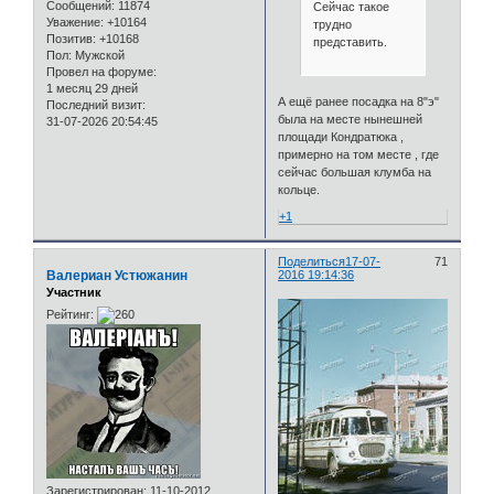
Сообщений:
11874
Сейчас такое
Уважение:
+10164
трудно
Позитив:
+10168
представить.
Пол:
Мужской
Провел на форуме:
1 месяц 29 дней
А ещё ранее посадка на 8"э"
Последний визит:
была на месте нынешней
31-07-2026 20:54:45
площади Кондратюка ,
примерно на том месте , где
сейчас большая клумба на
кольце.
+1
Поделиться
17-07-
71
Валериан Устюжанин
2016 19:14:36
Участник
Рейтинг:
Зарегистрирован
: 11-10-2012