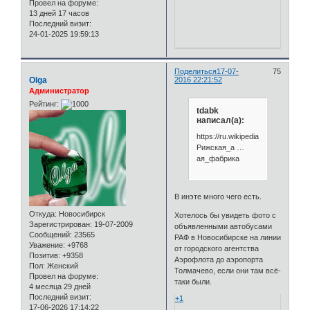
Провел на форуме:
13 дней 17 часов
Последний визит:
24-01-2025 19:59:13
Поделиться
17-07-
75
Olga
2016 22:21:52
Администратор
Рейтинг:
tdabk
написал(а):
https://ru.wikipedia.org/wiki/
Рижская_а …
ая_фабрика
В инэте много чего есть.
Откуда:
Новосибирск
Хотелось бы увидеть фото с
Зарегистрирован
: 19-07-2009
объявленными автобусами
Сообщений:
23565
РАФ в Новосибирске на линии
Уважение:
+9768
от городского агентства
Позитив:
+9358
Аэрофлота до аэропорта
Пол:
Женский
Толмачево, если они там всё-
Провел на форуме:
таки были.
4 месяца 29 дней
Последний визит:
+1
17-06-2026 17:14:22