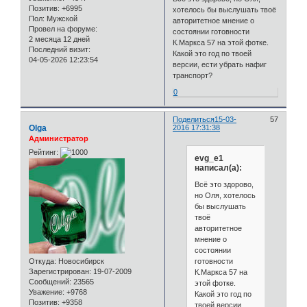
Позитив:
+6995
хотелось бы выслушать твоё
Пол:
Мужской
авторитетное мнение о
Провел на форуме:
состоянии готовности
2 месяца 12 дней
К.Маркса 57 на этой фотке.
Последний визит:
Какой это год по твоей
04-05-2026 12:23:54
версии, ести убрать нафиг
транспорт?
0
Поделиться
15-03-
57
Olga
2016 17:31:38
Администратор
Рейтинг:
evg_e1
написал(а):
Всё это здорово,
но Оля, хотелось
бы выслушать
твоё
авторитетное
мнение о
состоянии
готовности
Откуда:
Новосибирск
Зарегистрирован
: 19-07-2009
К.Маркса 57 на
Сообщений:
23565
этой фотке.
Уважение:
+9768
Какой это год по
Позитив:
+9358
твоей версии,