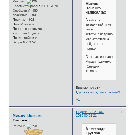
Рейтинг:
Михаил
Зарегистрирован
: 29-03-2020
Цененко
Сообщений:
389
написал(а):
Уважение:
+344
А саму ту
Позитив:
+925
Пол:
Мужской
загадку найти не
Провел на форуме:
могу..
2 месяца 10 дней
кстати, я недавно
Последний визит:
уже отвечал на
Вчера 05:53:52
неё, но ответ
пропал.
Отредактировано
Михаил Цененко
(Сегодня
15:08:06)
Видимо про эту
Где эта улица, где этот дом?
+1
Поделиться
31-08-
4
Михаил Цененко
2023 08:51:22
Участник
Рейтинг:
Александр
Круглов