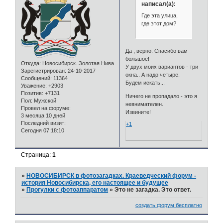
написал(а):
Где эта улица,
где этот дом?
Да , верно. Спасибо вам
большое!
Откуда:
Новосибирск. Золотая Нива
У двух моих вариантов - три
Зарегистрирован
: 24-10-2017
окна.. А надо четыре.
Сообщений:
11364
Будем искать...
Уважение:
+2903
Позитив:
+7131
Ничего не пропадало - это я
Пол:
Мужской
невнимателен.
Провел на форуме:
Извините!
3 месяца 10 дней
Последний визит:
+1
Сегодня 07:18:10
Страница:
1
»
НОВОСИБИРСК в фотозагадках. Краеведческий форум -
история Новосибирска, его настоящее и будущее
»
Прогулки с фотоаппаратом
»
Это не загадка. Это ответ.
создать форум бесплатно