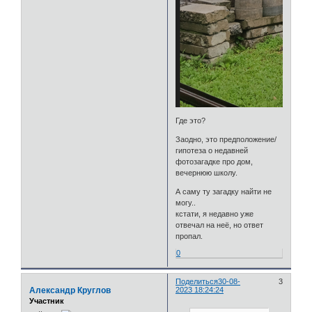
Где это?
Заодно, это предположение/
гипотеза о недавней
фотозагадке про дом,
вечернюю школу.
А саму ту загадку найти не
могу..
кстати, я недавно уже
отвечал на неё, но ответ
пропал.
0
Поделиться
30-08-
3
Александр Круглов
2023 18:24:24
Участник