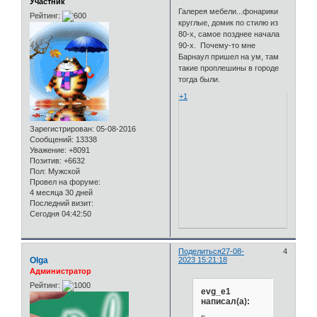
Участник
Галерея мебели...фонарики
Рейтинг:
круглые, домик по стилю из
80-х, самое позднее начала
90-х. Почему-то мне
Барнаул пришел на ум, там
такие проплешины в городе
тогда были.
+1
Зарегистрирован
: 05-08-2016
Сообщений:
13338
Уважение:
+8091
Позитив:
+6632
Пол:
Мужской
Провел на форуме:
4 месяца 30 дней
Последний визит:
Сегодня 04:42:50
Поделиться
27-08-
4
Olga
2023 15:21:18
Администратор
Рейтинг:
evg_e1
написал(а):