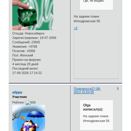
Где, не ведаю.
На заднем плане
Ипподромская 56
+2
Откуда:
Новосибирск
Зарегистрирован
: 19-07-2009
Сообщений:
23565
Уважение:
+9768
Позитив:
+9358
Пол:
Женский
Провел на форуме:
4 месяца 29 дней
Последний визит:
17-06-2026 17:14:22
Поделиться
27-08-
5
alippa
2023 15:54:05
Участник
Рейтинг:
Olga
написал(а):
На заднем плане
Ипподромская 56