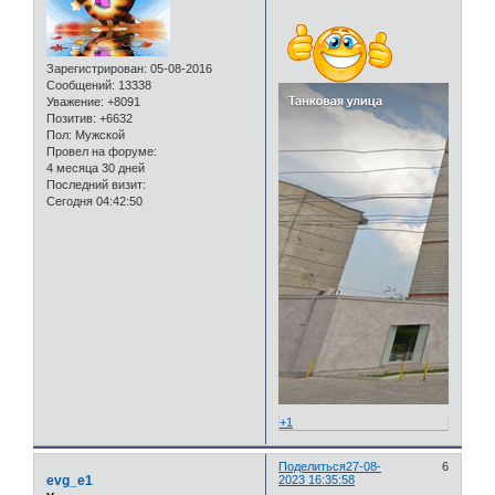
Зарегистрирован
: 05-08-2016
Сообщений:
13338
Уважение:
+8091
Позитив:
+6632
Пол:
Мужской
Провел на форуме:
4 месяца 30 дней
Последний визит:
Сегодня 04:42:50
+1
Поделиться
27-08-
6
evg_e1
2023 16:35:58