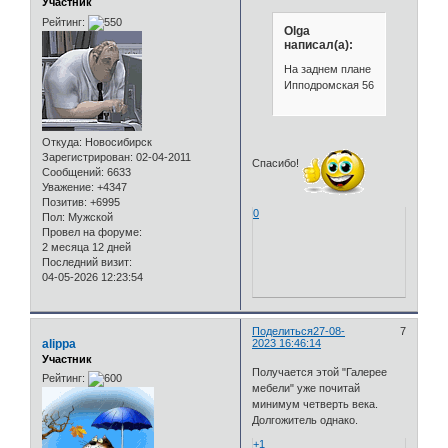
Участник
Рейтинг:
Olga
написал(а):
На заднем плане
Ипподромская 56
Откуда:
Новосибирск
Зарегистрирован
: 02-04-2011
Спасибо!
Сообщений:
6633
Уважение:
+4347
Позитив:
+6995
0
Пол:
Мужской
Провел на форуме:
2 месяца 12 дней
Последний визит:
04-05-2026 12:23:54
Поделиться
27-08-
7
alippa
2023 16:46:14
Участник
Получается этой "Галерее
Рейтинг:
мебели" уже почитай
минимум четверть века.
Долгожитель однако.
+1