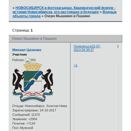
»
НОВОСИБИРСК в фотозагадках. Краеведческий форум -
история Новосибирска, его настоящее и будущее
»
Водные
объекты города
»
Озеро Мышкино в Пашино
Страница:
1
Озеро Мышкино в Пашино
Поделиться
22-07-
1
Михаил Цененко
2023 06:38:37
Участник
.
Рейтинг:
+1
Откуда:
Новосибирск. Золотая Нива
Зарегистрирован
: 24-10-2017
Сообщений:
11373
Уважение:
+2904
Позитив:
+7134
Пол:
Мужской