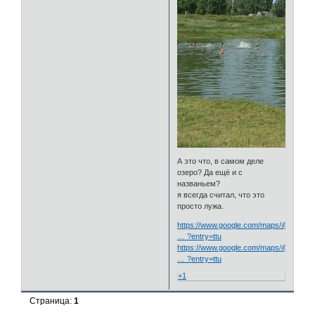
А это что, в самом деле
озеро? Да ещё и с
названьем?
я всегда считал, что это
просто лужа.
https://www.google.com/maps/@55.180
… ?entry=ttu
https://www.google.com/maps/@55.179
… ?entry=ttu
+1
Страница:
1