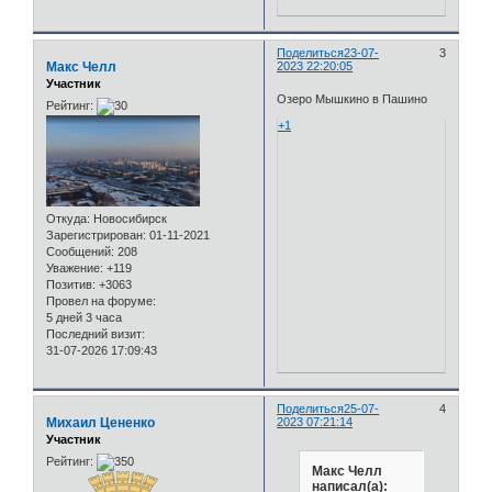
Поделиться
23-07-
3
Макс Челл
2023 22:20:05
Участник
Озеро Мышкино в Пашино
Рейтинг:
+1
Откуда:
Новосибирск
Зарегистрирован
: 01-11-2021
Сообщений:
208
Уважение:
+119
Позитив:
+3063
Провел на форуме:
5 дней 3 часа
Последний визит:
31-07-2026 17:09:43
Поделиться
25-07-
4
Михаил Цененко
2023 07:21:14
Участник
Рейтинг:
Макс Челл
написал(а):