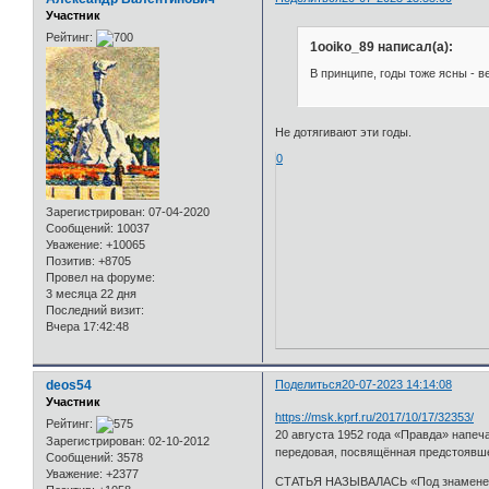
Участник
Рейтинг:
1ooiko_89 написал(а):
В принципе, годы тоже ясны - в
Не дотягивают эти годы.
0
Зарегистрирован
: 07-04-2020
Сообщений:
10037
Уважение:
+10065
Позитив:
+8705
Провел на форуме:
3 месяца 22 дня
Последний визит:
Вчера 17:42:48
deos54
Поделиться
20-07-2023 14:14:08
Участник
https://msk.kprf.ru/2017/10/17/32353/
Рейтинг:
20 августа 1952 года «Правда» напеч
Зарегистрирован
: 02-10-2012
передовая, посвящённая предстоявш
Сообщений:
3578
Уважение:
+2377
СТАТЬЯ НАЗЫВАЛАСЬ «Под знаменем 