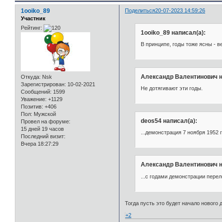
1ooiko_89
Поделиться
20-07-2023 14:59:26
Участник
Рейтинг:
1ooiko_89 написал(а):
В принципе, годы тоже ясны - в
Александр Валентинович н
Откуда:
Nsk
Зарегистрирован
: 10-02-2021
Не дотягивают эти годы.
Сообщений:
1599
Уважение:
+1129
Позитив:
+406
Пол:
Мужской
deos54 написал(а):
Провел на форуме:
15 дней 19 часов
...демонстрация 7 ноября 1952 
Последний визит:
Вчера 18:27:29
Александр Валентинович н
...с годами демонстрации переле
Тогда пусть это будет начало нового д
+2