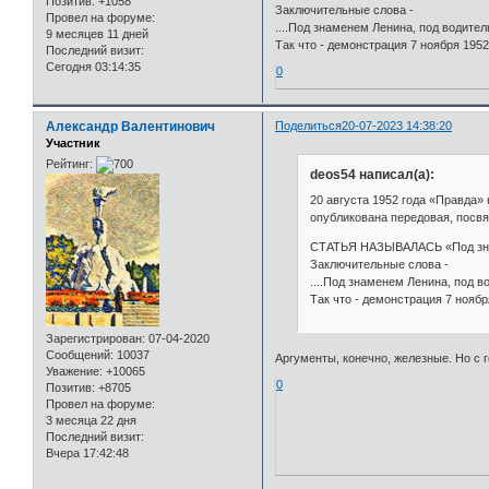
Позитив:
+1058
Заключительные слова -
Провел на форуме:
....Под знаменем Ленина, под водите
9 месяцев 11 дней
Так что - демонстрация 7 ноября 195
Последний визит:
Сегодня 03:14:35
0
Александр Валентинович
Поделиться
20-07-2023 14:38:20
Участник
Рейтинг:
deos54 написал(а):
20 августа 1952 года «Правда»
опубликована передовая, посв
СТАТЬЯ НАЗЫВАЛАСЬ «Под знам
Заключительные слова -
....Под знаменем Ленина, под 
Так что - демонстрация 7 нояб
Зарегистрирован
: 07-04-2020
Сообщений:
10037
Аргументы, конечно, железные. Но с 
Уважение:
+10065
0
Позитив:
+8705
Провел на форуме:
3 месяца 22 дня
Последний визит:
Вчера 17:42:48