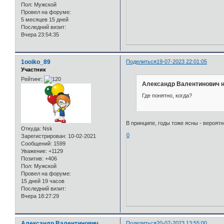
Пол:
Мужской
Провел на форуме:
5 месяцев 15 дней
Последний визит:
Вчера 23:54:35
1ooiko_89
Поделиться
19-07-2023 22:01:05
Участник
Рейтинг:
Александр Валентинович н
Где понятно, когда?
В принципе, годы тоже ясны - вероятн
Откуда:
Nsk
0
Зарегистрирован
: 10-02-2021
Сообщений:
1599
Уважение:
+1129
Позитив:
+406
Пол:
Мужской
Провел на форуме:
15 дней 19 часов
Последний визит:
Вчера 18:27:29
Александр Валентинович
Поделиться
20-07-2023 13:55:00