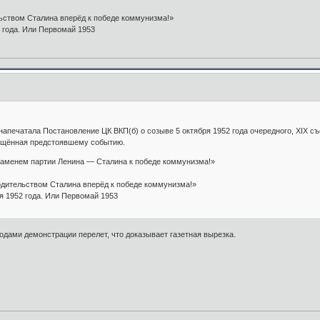
льством Сталина вперёд к победе коммунизма!»
2 года. Или Первомай 1953
 напечатала Постановление ЦК ВКП(б) о созыве 5 октября 1952 года очередного, XIX 
ящённая предстоявшему событию.
енем партии Ленина — Сталина к победе коммунизма!»
водительством Сталина вперёд к победе коммунизма!»
ря 1952 года. Или Первомай 1953
годами демонстрации перелет, что доказывает газетная вырезка.