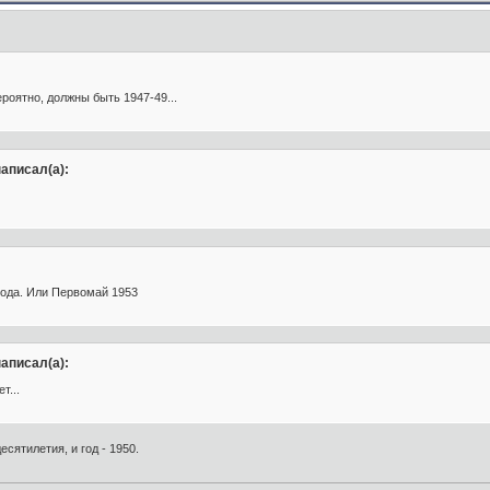
ероятно, должны быть 1947-49...
аписал(а):
года. Или Первомай 1953
аписал(а):
т...
есятилетия, и год - 1950.