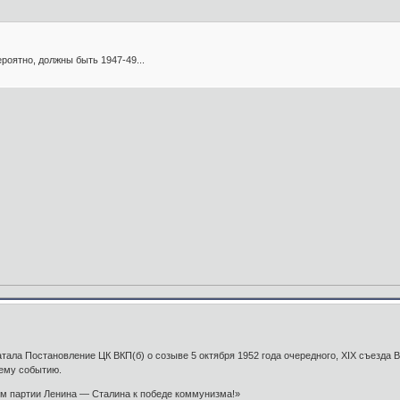
ероятно, должны быть 1947-49...
атала Постановление ЦК ВКП(б) о созыве 5 октября 1952 года очередного, XIX съезда
ему событию.
партии Ленина — Сталина к победе коммунизма!»