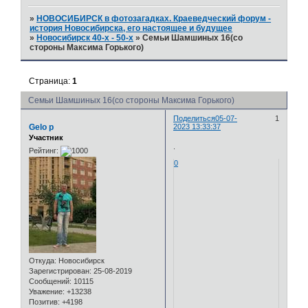
»
НОВОСИБИРСК в фотозагадках. Краеведческий форум -
история Новосибирска, его настоящее и будущее
»
Новосибирск 40-х - 50-х
»
Семьи Шамшиных 16(со
стороны Максима Горького)
Страница:
1
Семьи Шамшиных 16(со стороны Максима Горького)
Поделиться
05-07-
1
Gelo p
2023 13:33:37
Участник
.
Рейтинг:
0
Откуда:
Новосибирск
Зарегистрирован
: 25-08-2019
Сообщений:
10115
Уважение:
+13238
Позитив:
+4198