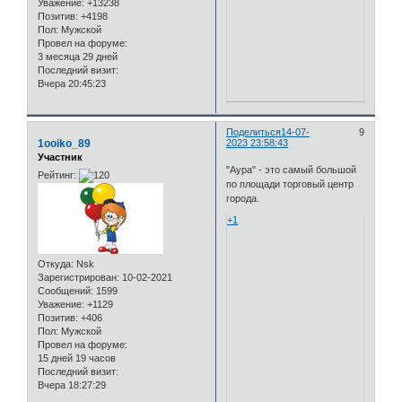
Уважение:
+13238
Позитив:
+4198
Пол:
Мужской
Провел на форуме:
3 месяца 29 дней
Последний визит:
Вчера 20:45:23
Поделиться
14-07-
9
1ooiko_89
2023 23:58:43
Участник
"Аура" - это самый большой
Рейтинг:
по площади торговый центр
города.
+1
Откуда:
Nsk
Зарегистрирован
: 10-02-2021
Сообщений:
1599
Уважение:
+1129
Позитив:
+406
Пол:
Мужской
Провел на форуме:
15 дней 19 часов
Последний визит:
Вчера 18:27:29