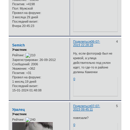
Позитив:
+4198
Пол:
Мужской
Провел на форуме:
3 месяца 29 дней
Последний визит:
Вчера 20:45:23
Поделиться
06-07-
4
Semich
2023 22:28:28
Участник
Ну, если фотограф был не
Рейтинг:
кривой, а улица
Зарегистрирован
: 26-09-2012
действительно под уклон
Сообщений:
2006
идет, то где-то в районе
Уважение:
+362
долины Каменки
Позитив:
+31
Провел на форуме:
0
1 месяц 19 дней
Последний визит:
15-01-2024 01:48:08
Поделиться
07-07-
5
Уралец
2023 09:45:11
Участник
повязали?
Рейтинг:
0