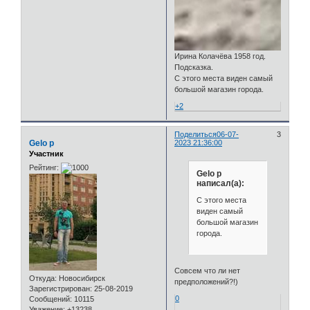
Ирина Колачёва 1958 год.
Подсказка.
С этого места виден самый
большой магазин города.
+2
Поделиться
06-07-
3
Gelo p
2023 21:36:00
Участник
Рейтинг:
Gelo p
написал(а):
С этого места
виден самый
большой магазин
города.
Совсем что ли нет
Откуда:
Новосибирск
предположений?!)
Зарегистрирован
: 25-08-2019
0
Сообщений:
10115
Уважение:
+13238