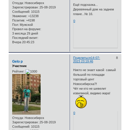
Откуда:
Новосибирск
Ещё подсказка...
Зарегистрирован
: 25-08-2019
Деревянный дом на заднем
Сообщений:
10115
плане...№ 16.
Уважение:
+13238
Позитив:
+4198
0
Пол:
Мужской
Провел на форуме:
3 месяца 29 дней
Последний визит:
Вчера 20:45:23
Поделиться
14-07-
8
Gelo p
2023 23:19:46
Участник
Никто не знает какой самый
Рейтинг:
большой по площади
торговый цент
Новосибирска?!
Чёт ни кто не шевелит
извилиной, видимо жара!
0
Откуда:
Новосибирск
Зарегистрирован
: 25-08-2019
Сообщений:
10115