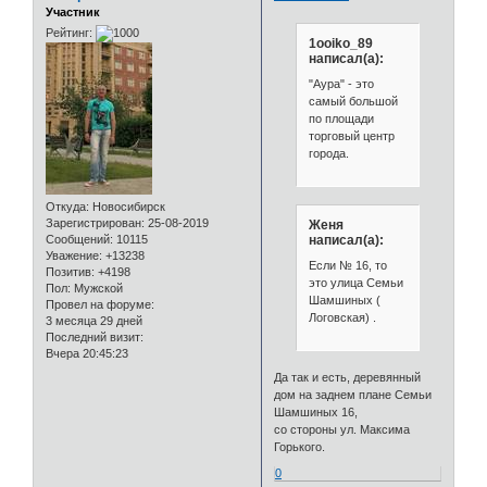
Участник
Рейтинг:
1ooiko_89
написал(а):
"Аура" - это
самый большой
по площади
торговый центр
города.
Откуда:
Новосибирск
Зарегистрирован
: 25-08-2019
Женя
написал(а):
Сообщений:
10115
Уважение:
+13238
Если № 16, то
Позитив:
+4198
это улица Семьи
Пол:
Мужской
Шамшиных (
Провел на форуме:
Логовская) .
3 месяца 29 дней
Последний визит:
Вчера 20:45:23
Да так и есть, деревянный
дом на заднем плане Семьи
Шамшиных 16,
со стороны ул. Максима
Горького.
0