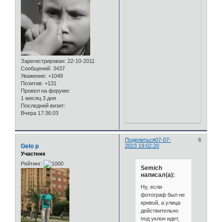
Зарегистрирован
: 22-10-2011
Сообщений:
3437
Уважение:
+1049
Позитив:
+131
Провел на форуме:
1 месяц 3 дня
Последний визит:
Вчера 17:36:03
Поделиться
07-07-
6
Gelo p
2023 19:02:20
Участник
Рейтинг:
Semich
написал(а):
Ну, если
фотограф был не
кривой, а улица
действительно
под уклон идет,