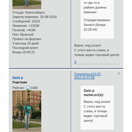
то где-то в
районе долины
Каменки
Откуда:
Новосибирск
Зарегистрирован
: 25-08-2019
Отредактировано
Сообщений:
10115
Semich (Вчера
Уважение:
+13238
22:28:44)
Позитив:
+4198
Пол:
Мужской
Провел на форуме:
3 месяца 29 дней
Верно, под уклон!
Последний визит:
С этого места слева, и
Вчера 20:45:23
теперь виден торговый центр!
0
Поделиться
13-07-
7
Gelo p
2023 21:47:58
Участник
Рейтинг:
Gelo p
написал(а):
Верно, под уклон!
С этого места
слева, и теперь
виден торговый
центр!