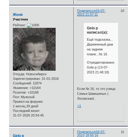
Поделиться
15-07-
10
Женя
2023 21:57:11
Участник
Рейтинг:
Gelo p
написал(а):
Ещё подсказка...
Деревянный дом
на заднем
плане...№ 16.
Отредактировано
Gelo p (13-07-
2023 21:48:18)
Откуда:
Новосибирск
Зарегистрирован
: 31-01-2016
Сообщений:
11874
Уважение:
+10164
Если № 16, то это улица
Позитив:
+10168
Семьи Шамшиных (
Пол:
Мужской
Логовская) .
Провел на форуме:
+1
1 месяц 29 дней
Последний визит:
31-07-2026 20:54:45
Поделиться
16-07-
11
Gelo p
2023 18:55:16