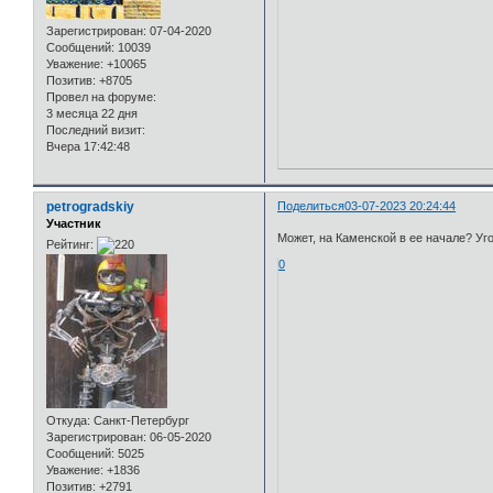
Зарегистрирован
: 07-04-2020
Сообщений:
10039
Уважение:
+10065
Позитив:
+8705
Провел на форуме:
3 месяца 22 дня
Последний визит:
Вчера 17:42:48
petrogradskiy
Поделиться
03-07-2023 20:24:44
Участник
Может, на Каменской в ее начале? Уг
Рейтинг:
0
Откуда:
Санкт-Петербург
Зарегистрирован
: 06-05-2020
Сообщений:
5025
Уважение:
+1836
Позитив:
+2791