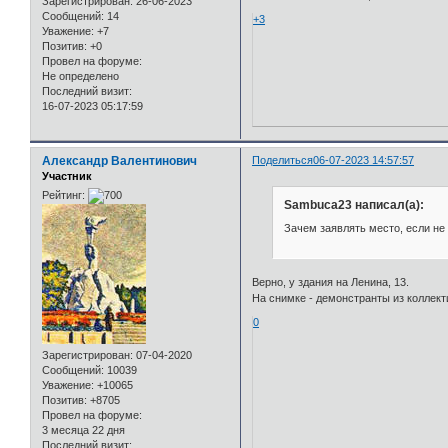
Зарегистрирован
: 26-06-2023
Сообщений:
14
+3
Уважение:
+7
Позитив:
+0
Провел на форуме:
Не определено
Последний визит:
16-07-2023 05:17:59
Александр Валентинович
Поделиться
06-07-2023 14:57:57
Участник
Рейтинг:
Sambuca23 написал(а):
Зачем заявлять место, если не 
Верно, у здания на Ленина, 13.
На снимке - демонстранты из коллект
0
Зарегистрирован
: 07-04-2020
Сообщений:
10039
Уважение:
+10065
Позитив:
+8705
Провел на форуме:
3 месяца 22 дня
Последний визит: