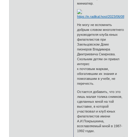
миниатюр.
Не могу не вспомнить
добрым словом многолетнего
руководителя клуба юных
филателистов при
Заельцовском Доме
пионеров Владимира
Дмитриевича Смирнова.
Скольким детям он привил
интерес
к почтовым маркам,
обогатившим их знания и
помогавшим в учебе, не
перечесть.
Остается добавить, что это
лишь малая толика снимков,
сделанных мной на той
выставке, в которой
участвовал и клуб юных
филателистов имени
А.И.Покрышкина,
возглавляемый мной в 1987-
1992 годах.