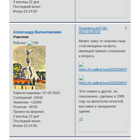
3 месяца 22 дня
Последний визит:
Вчера 22:14:59
Поделиться
07-06-
2
Александр Валентинович
2023 15:08:52
Участник
Может, кому-то знакомо лицо
Рейтинг:
этой женщины на фото,
имеющей прямое отношение
к вопросу.
Эти снимки и другие, не
Зарегистрирован
: 07-04-2020
показанные, сделаны в 1989
Сообщений:
10042
году на филателистической
Уважение:
+10066
выставке в загаданном
Позитив:
+8705
здании.
Провел на форуме:
3 месяца 22 дня
+1
Последний визит:
Вчера 22:14:59