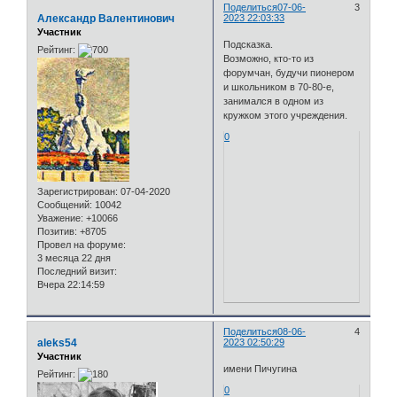
Поделиться
07-06-
3
Александр Валентинович
2023 22:03:33
Участник
Подсказка.
Рейтинг:
Возможно, кто-то из
форумчан, будучи пионером
и школьником в 70-80-е,
занимался в одном из
кружком этого учреждения.
0
Зарегистрирован
: 07-04-2020
Сообщений:
10042
Уважение:
+10066
Позитив:
+8705
Провел на форуме:
3 месяца 22 дня
Последний визит:
Вчера 22:14:59
Поделиться
08-06-
4
aleks54
2023 02:50:29
Участник
имени Пичугина
Рейтинг:
0