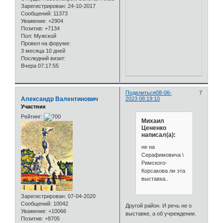
Зарегистрирован
: 24-10-2017
Сообщений:
11373
Уважение:
+2904
Позитив:
+7134
Пол:
Мужской
Провел на форуме:
3 месяца 10 дней
Последний визит:
Вчера 07:17:55
Поделиться
08-06-
7
Александр Валентинович
2023 08:19:10
Участник
Рейтинг:
Михаил
Цененко
написал(а):
не на
Серафимовича \
Римского-
Корсакова ли эта
выставка..
Зарегистрирован
: 07-04-2020
Сообщений:
10042
Другой район. И речь не о
Уважение:
+10066
выставке, а об учреждении.
Позитив:
+8705