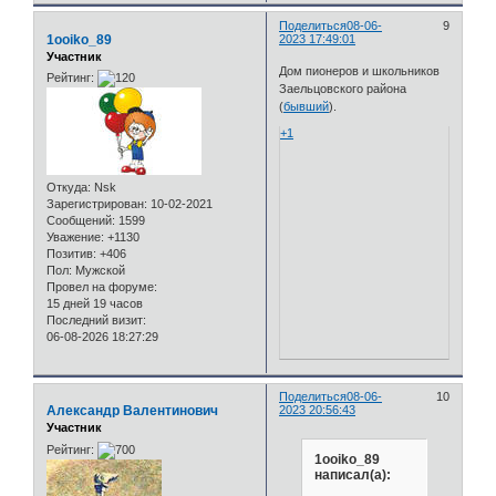
Поделиться
08-06-
9
1ooiko_89
2023 17:49:01
Участник
Дом пионеров и школьников
Рейтинг:
Заельцовского района
(
бывший
).
+1
Откуда:
Nsk
Зарегистрирован
: 10-02-2021
Сообщений:
1599
Уважение:
+1130
Позитив:
+406
Пол:
Мужской
Провел на форуме:
15 дней 19 часов
Последний визит:
06-08-2026 18:27:29
Поделиться
08-06-
10
Александр Валентинович
2023 20:56:43
Участник
Рейтинг:
1ooiko_89
написал(а):