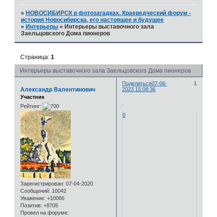
»
НОВОСИБИРСК в фотозагадках. Краеведческий форум -
история Новосибирска, его настоящее и будущее
»
Интерьеры
»
Интерьеры выставочного зала
Заельцовского Дома пионеров
Страница:
1
Интерьеры выставочного зала Заельцовского Дома пионеров
Поделиться
07-06-
1
Александр Валентинович
2023 15:08:36
Участник
.
Рейтинг:
0
Зарегистрирован
: 07-04-2020
Сообщений:
10042
Уважение:
+10066
Позитив:
+8705
Провел на форуме: