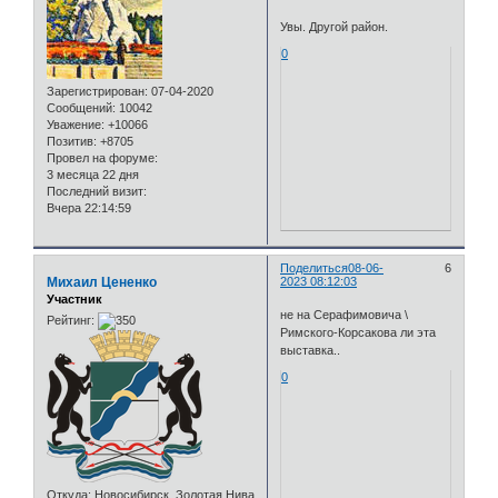
Увы. Другой район.
0
Зарегистрирован
: 07-04-2020
Сообщений:
10042
Уважение:
+10066
Позитив:
+8705
Провел на форуме:
3 месяца 22 дня
Последний визит:
Вчера 22:14:59
Поделиться
08-06-
6
Михаил Цененко
2023 08:12:03
Участник
не на Серафимовича \
Рейтинг:
Римского-Корсакова ли эта
выставка..
0
Откуда:
Новосибирск. Золотая Нива