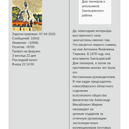
Дом пионеров и
школьников
Заельцовского
района
Да, новогодние интерьеры
Зарегистрирован
: 07-04-2020
выставочного зала
Сообщений:
10042
запечатлены именно там.
Уважение:
+10066
Что касается первого снимка,
Позитив:
+8705
на нем Антонина Яковлевна
Провел на форуме:
Тюркова. В 1978 году она
3 месяца 22 дня
возглавила Заельцовский
Последний визит:
Дом пионеров, а затем на
Вчера 22:14:59
протяжении многих лет была
его
бессменным руководителем.
В том кадре председатель
новосибирского областного
отделения
всесоюзного общества
филателистов Александр
Михайлович Миркин
награждает ее
ценным подарком за
отличную организацию
экспозиции юных
коллекционеров почтовых