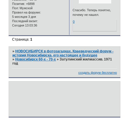
Позитив:
+6898
Пол:
Мужской
Спасибо. Теперь понятно,
Провел на форуме:
почему не нашел.
5 месяцев 3 дня
Последний визит:
0
Сегодня 13:03:36
Страница:
1
»
НОВОСИБИРСК в фотозагадках. Краеведческий форум -
история Новосибирска, его настоящее и будущее
»
Новосибирск 60-х - 70-х
»
Затулинский жилмассив. 1971
год
создать форум бесплатно