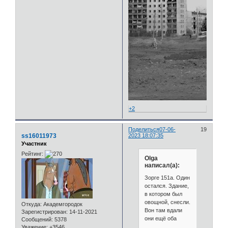
+2
Поделиться
07-06-
19
ss16011973
2023 18:07:35
Участник
Рейтинг:
Olga
написал(а):
Зорге 151а. Один
остался. Здание,
в котором был
овощной, снесли.
Откуда:
Академгородок
Вон там вдали
Зарегистрирован
: 14-11-2021
они ещё оба
Сообщений:
5378
Уважение:
+3546