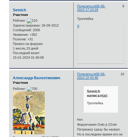
Поделиться
06-06-
9
Semich
2023 17:10:29
Участник
Троллейка
Рейтинг:
Зарегистрирован
: 26-09-2012
0
Сообщений:
2006
Уважение:
+362
Позитив:
+31
Провел на форуме:
1 месяц 19 дней
Последний визит:
15-01-2024 01:48:08
Поделиться
06-06-
10
Александр Валентинович
2023 22:43:46
Участник
Рейтинг:
Semich
написал(а):
Троллейка
Нет.
Форумчанин Gelo p (Олег
Петренко) сразу бы назвал .
Но в последнее время его не