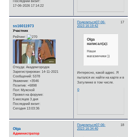
Последний визит:
17-06-2026 17:14:22
Поделиться
07-06-
17
ss16011973
2023 16:19:42
Участник
Рейтинг:
Olga
написал(а):
Наши
магазинчики ))
Откуда:
Академгородок
Зарегистрирован
: 14-11-2021
Интересно, какой адрес. Я
Сообщений:
5378
пытался их найти на карте и в
Уважение:
+3546
Затулинке в том числе.
Позитив:
+6898
0
Пол:
Мужской
Провел на форуме:
5 месяцев 3 дня
Последний визит:
Сегодня 13:03:36
Поделиться
07-06-
18
Olga
2023 16:34:40
Администратор