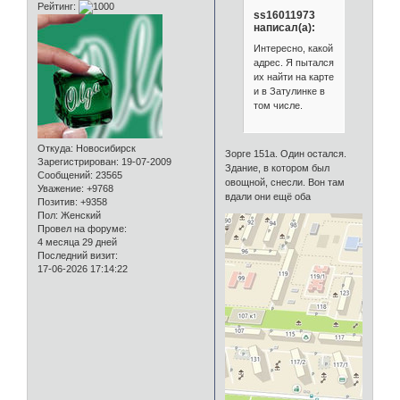
Рейтинг:
ss16011973
написал(а):
Интересно, какой
адрес. Я пытался
их найти на карте
и в Затулинке в
том числе.
Откуда:
Новосибирск
Зорге 151а. Один остался.
Зарегистрирован
: 19-07-2009
Здание, в котором был
Сообщений:
23565
овощной, снесли. Вон там
Уважение:
+9768
вдали они ещё оба
Позитив:
+9358
Пол:
Женский
Провел на форуме:
4 месяца 29 дней
Последний визит:
17-06-2026 17:14:22