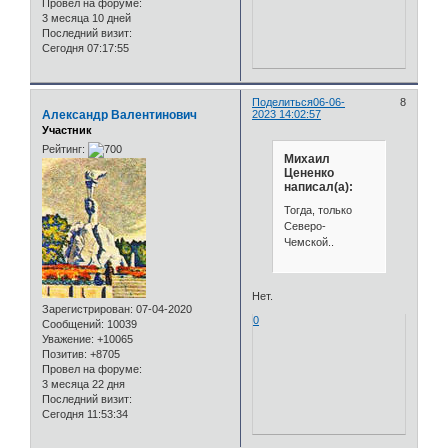
Провел на форуме:
3 месяца 10 дней
Последний визит:
Сегодня 07:17:55
Поделиться
06-06-
8
Александр Валентинович
2023 14:02:57
Участник
Рейтинг:
Михаил
Цененко
написал(а):
Тогда, только
Северо-
Чемской..
Нет.
Зарегистрирован
: 07-04-2020
0
Сообщений:
10039
Уважение:
+10065
Позитив:
+8705
Провел на форуме:
3 месяца 22 дня
Последний визит:
Сегодня 11:53:34