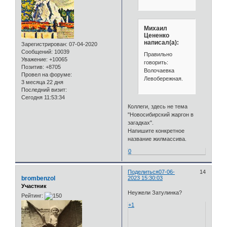
Михаил
Цененко
написал(а):
Зарегистрирован
: 07-04-2020
Сообщений:
10039
Правильно
Уважение:
+10065
говорить:
Позитив:
+8705
Волочаевка
Провел на форуме:
Левобережная.
3 месяца 22 дня
Последний визит:
Сегодня 11:53:34
Коллеги, здесь не тема
"Новосибирский жаргон в
загадках".
Напишите конкретное
название жилмассива.
0
Поделиться
07-06-
14
brombenzol
2023 15:30:03
Участник
Неужели Затулинка?
Рейтинг:
+1