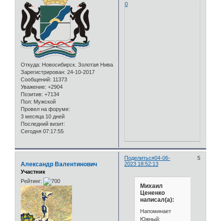
0
Откуда:
Новосибирск. Золотая Нива
Зарегистрирован
: 24-10-2017
Сообщений:
11373
Уважение:
+2904
Позитив:
+7134
Пол:
Мужской
Провел на форуме:
3 месяца 10 дней
Последний визит:
Сегодня 07:17:55
Поделиться
04-06-
5
Александр Валентинович
2023 18:52:13
Участник
Рейтинг:
Михаил
Цененко
написал(а):
Напоминает
Южный: