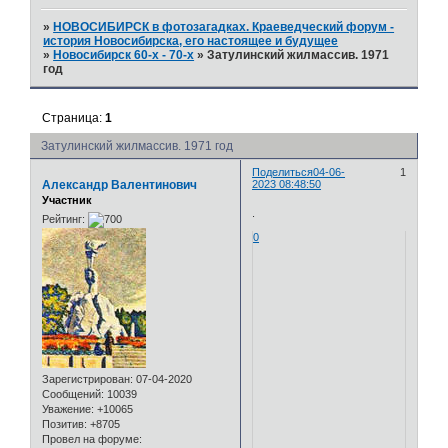
»
НОВОСИБИРСК в фотозагадках. Краеведческий форум -
история Новосибирска, его настоящее и будущее
»
Новосибирск 60-х - 70-х
»
Затулинский жилмассив. 1971
год
Страница:
1
Затулинский жилмассив. 1971 год
Поделиться
04-06-
1
Александр Валентинович
2023 08:48:50
Участник
.
Рейтинг:
0
Зарегистрирован
: 07-04-2020
Сообщений:
10039
Уважение:
+10065
Позитив:
+8705
Провел на форуме: