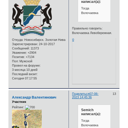
написал(а):
Тогда
Волочаевка
Правильно говорить:
Волочаевка Левобережная.
Откуда:
Новосибирск. Золотая Нива
0
Зарегистрирован
: 24-10-2017
Сообщений:
11373
Уважение:
+2904
Позитив:
+7134
Пол:
Мужской
Провел на форуме:
3 месяца 10 дней
Последний визит:
Сегодня 07:17:55
Поделиться
07-06-
13
Александр Валентинович
2023 14:45:36
Участник
Рейтинг:
Semich
написал(а):
Тогда
Волочаевка