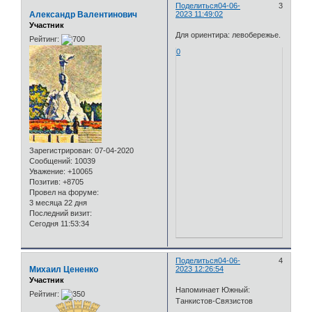
Поделиться
04-06-
3
Александр Валентинович
2023 11:49:02
Участник
Для ориентира: левобережье.
Рейтинг:
0
Зарегистрирован
: 07-04-2020
Сообщений:
10039
Уважение:
+10065
Позитив:
+8705
Провел на форуме:
3 месяца 22 дня
Последний визит:
Сегодня 11:53:34
Поделиться
04-06-
4
Михаил Цененко
2023 12:26:54
Участник
Напоминает Южный:
Рейтинг:
Танкистов-Связистов