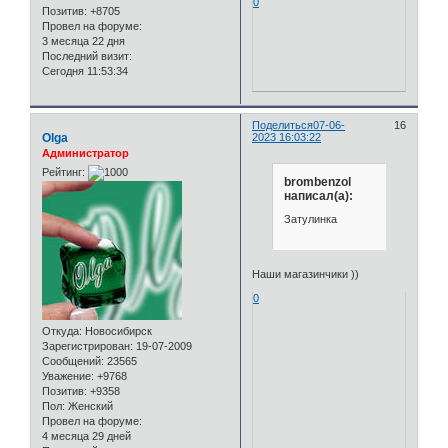
0
Позитив:
+8705
Провел на форуме:
3 месяца 22 дня
Последний визит:
Сегодня 11:53:34
Поделиться
07-06-
16
Olga
2023 16:03:22
Администратор
Рейтинг:
brombenzol
написал(а):
Затулинка
Наши магазинчики ))
0
Откуда:
Новосибирск
Зарегистрирован
: 19-07-2009
Сообщений:
23565
Уважение:
+9768
Позитив:
+9358
Пол:
Женский
Провел на форуме:
4 месяца 29 дней