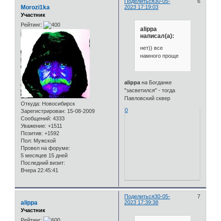
Поделиться
30-05-
6
Morozi1ka
2023 17:19:03
Участник
Рейтинг:
alippa
написал(а):
нет)) все
намного проще
alippa
на Богданке
"засветился" - тогда
Павловский сквер
Откуда:
Новосибирск
0
Зарегистрирован
: 15-08-2009
Сообщений:
4333
Уважение:
+1511
Позитив:
+1592
Пол:
Мужской
Провел на форуме:
5 месяцев 15 дней
Последний визит:
Вчера 22:45:41
Поделиться
30-05-
7
alippa
2023 17:39:38
Участник
Рейтинг: