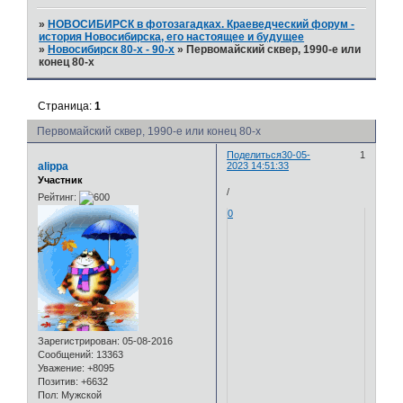
»
НОВОСИБИРСК в фотозагадках. Краеведческий форум -
история Новосибирска, его настоящее и будущее
»
Новосибирск 80-х - 90-х
»
Первомайский сквер, 1990-е или
конец 80-х
Страница:
1
Первомайский сквер, 1990-е или конец 80-х
Поделиться
30-05-
1
alippa
2023 14:51:33
Участник
/
Рейтинг:
0
Зарегистрирован
: 05-08-2016
Сообщений:
13363
Уважение:
+8095
Позитив:
+6632
Пол:
Мужской