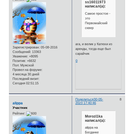
ss16011973
написал(а):
Самое простое -
это
Первомайский
сквер
ага, и велик у Катюхи из
Зарегистрирован
: 05-08-2016
аренды, тогда еще был
Сообщений:
13363
сарайчик
Уважение:
+8095
Позитив:
+6632
0
Пол:
Мужской
Провел на форуме:
4 месяца 30 дней
Последний визит:
Сегодня 02:51:15
Поделиться
30-05-
8
alippa
2023 17:40:46
Участник
Рейтинг:
Morozi1ka
написал(а):
alippa на
Богданке