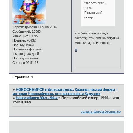
"засветился" -
тогда
Павловский
сквер
Зарегистрирован
: 05-08-2016
Сообщений:
13363
это был ложный след-
Уважение:
+8095
засвет)), там только тётушка
Позитив:
+6632
моя жила, на Невского
Пол:
Мужской
Провел на форуме:
0
4 месяца 30 дней
Последний визит:
Сегодня 02:51:15
Страница:
1
»
НОВОСИБИРСК в фотозагадках. Краеведческий форум -
история Новосибирска, его настоящее и будущее
»
Новосибирск 80-х - 90-х
»
Первомайский сквер, 1990-е или
конец 80-х
создать форум бесплатно