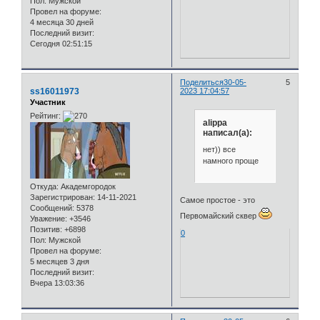
Пол:
Мужской
Провел на форуме:
4 месяца 30 дней
Последний визит:
Сегодня 02:51:15
Поделиться
30-05-
5
ss16011973
2023 17:04:57
Участник
Рейтинг:
alippa
написал(а):
нет)) все
намного проще
Откуда:
Академгородок
Зарегистрирован
: 14-11-2021
Самое простое - это
Сообщений:
5378
Первомайский сквер
Уважение:
+3546
Позитив:
+6898
0
Пол:
Мужской
Провел на форуме:
5 месяцев 3 дня
Последний визит:
Вчера 13:03:36