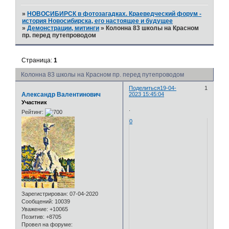
»
НОВОСИБИРСК в фотозагадках. Краеведческий форум -
история Новосибирска, его настоящее и будущее
»
Демонстрации, митинги
»
Колонна 83 школы на Красном
пр. перед путепроводом
Страница:
1
Колонна 83 школы на Красном пр. перед путепроводом
Поделиться
19-04-
1
Александр Валентинович
2023 15:45:04
Участник
.
Рейтинг:
0
Зарегистрирован
: 07-04-2020
Сообщений:
10039
Уважение:
+10065
Позитив:
+8705
Провел на форуме: