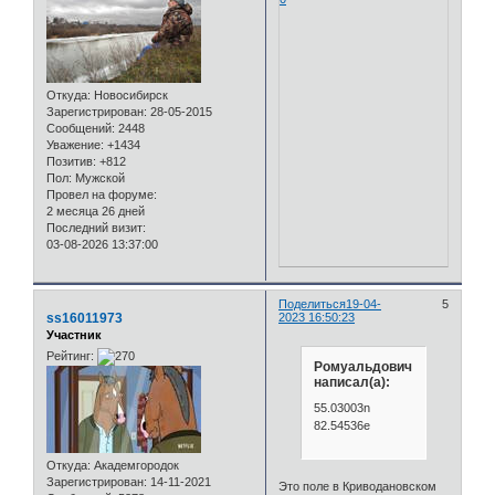
Откуда:
Новосибирск
Зарегистрирован
: 28-05-2015
Сообщений:
2448
Уважение:
+1434
Позитив:
+812
Пол:
Мужской
Провел на форуме:
2 месяца 26 дней
Последний визит:
03-08-2026 13:37:00
Поделиться
19-04-
5
ss16011973
2023 16:50:23
Участник
Рейтинг:
Ромуальдович
написал(а):
55.03003n
82.54536e
Откуда:
Академгородок
Зарегистрирован
: 14-11-2021
Это поле в Криводановском