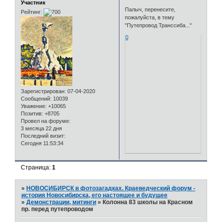
Участник
Палыч, перенесите,
Рейтинг:
пожалуйста, в тему
"Путепровод Транссиба..."
0
Зарегистрирован
: 07-04-2020
Сообщений:
10039
Уважение:
+10065
Позитив:
+8705
Провел на форуме:
3 месяца 22 дня
Последний визит:
Сегодня 11:53:34
Страница:
1
»
НОВОСИБИРСК в фотозагадках. Краеведческий форум -
история Новосибирска, его настоящее и будущее
»
Демонстрации, митинги
»
Колонна 83 школы на Красном
пр. перед путепроводом