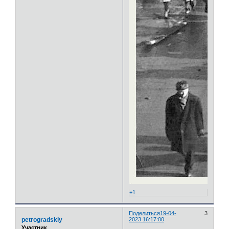
+1
Поделиться
19-04-
3
petrogradskiy
2023 16:17:00
Участник