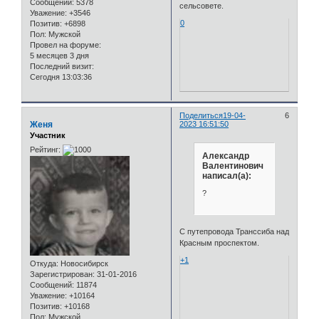
Сообщений:
5378
сельсовете.
Уважение:
+3546
0
Позитив:
+6898
Пол:
Мужской
Провел на форуме:
5 месяцев 3 дня
Последний визит:
Сегодня 13:03:36
Поделиться
19-04-
6
Женя
2023 16:51:50
Участник
Рейтинг:
Александр
Валентинович
написал(а):
?
С путепровода Транссиба над
Красным проспектом.
+1
Откуда:
Новосибирск
Зарегистрирован
: 31-01-2016
Сообщений:
11874
Уважение:
+10164
Позитив:
+10168
Пол:
Мужской