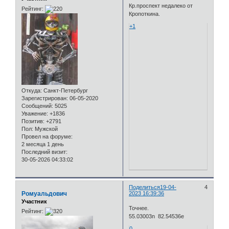
Кр.проспект недалеко от
Рейтинг:
Кропоткина.
+1
Откуда:
Санкт-Петербург
Зарегистрирован
: 06-05-2020
Сообщений:
5025
Уважение:
+1836
Позитив:
+2791
Пол:
Мужской
Провел на форуме:
2 месяца 1 день
Последний визит:
30-05-2026 04:33:02
Поделиться
19-04-
4
Ромуальдович
2023 16:39:36
Участник
Точнее.
Рейтинг:
55.03003n 82.54536e
0