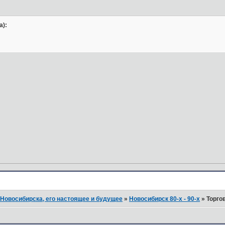
а):
Новосибирска, его настоящее и будущее
»
Новосибирск 80-х - 90-х
»
Торго