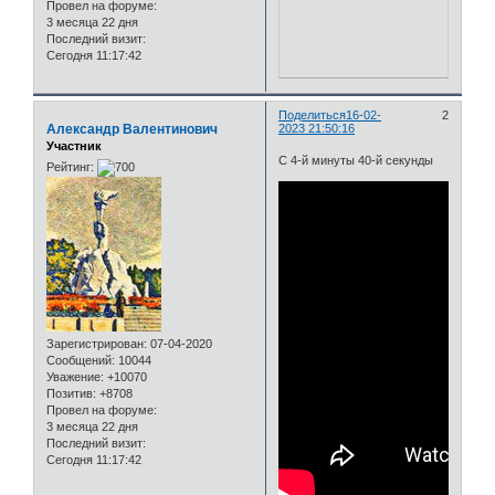
Провел на форуме:
3 месяца 22 дня
Последний визит:
Сегодня 11:17:42
Поделиться
16-02-
2
Александр Валентинович
2023 21:50:16
Участник
С 4-й минуты 40-й секунды
Рейтинг:
Зарегистрирован
: 07-04-2020
Сообщений:
10044
Уважение:
+10070
Позитив:
+8708
Провел на форуме:
3 месяца 22 дня
Последний визит:
Сегодня 11:17:42