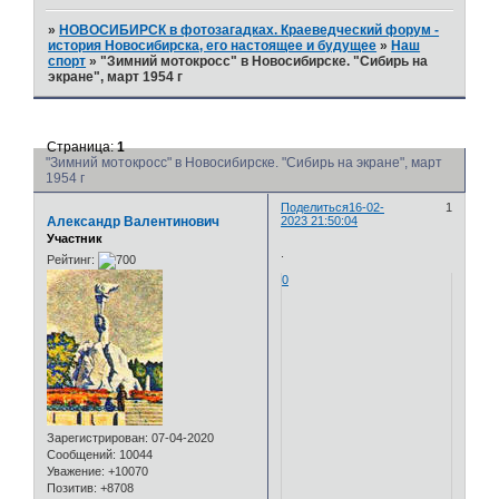
»
НОВОСИБИРСК в фотозагадках. Краеведческий форум -
история Новосибирска, его настоящее и будущее
»
Наш
спорт
»
"Зимний мотокросс" в Новосибирске. "Сибирь на
экране", март 1954 г
Страница:
1
"Зимний мотокросс" в Новосибирске. "Сибирь на экране", март
1954 г
Поделиться
16-02-
1
Александр Валентинович
2023 21:50:04
Участник
.
Рейтинг:
0
Зарегистрирован
: 07-04-2020
Сообщений:
10044
Уважение:
+10070
Позитив:
+8708