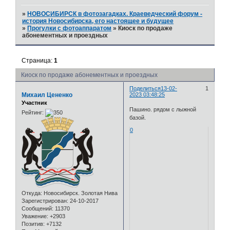
»
НОВОСИБИРСК в фотозагадках. Краеведческий форум -
история Новосибирска, его настоящее и будущее
»
Прогулки с фотоаппаратом
»
Киоск по продаже
абонементных и проездных
Страница:
1
Киоск по продаже абонементных и проездных
Поделиться
13-02-
1
Михаил Цененко
2023 03:48:25
Участник
Пашино. рядом с лыжной
Рейтинг:
базой.
0
Откуда:
Новосибирск. Золотая Нива
Зарегистрирован
: 24-10-2017
Сообщений:
11370
Уважение:
+2903
Позитив:
+7132