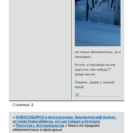
не только абонементных, но и
проездных.
Кстати, а торговали ли они
ещё хоть чем-нибудь??
вроде как нет.
Пашино.. рядом с лыжной
базой.
+2
Страница:
1
»
НОВОСИБИРСК в фотозагадках. Краеведческий форум -
история Новосибирска, его настоящее и будущее
»
Прогулки с фотоаппаратом
»
Киоск по продаже
абонементных и проездных