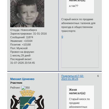
написал(а):
а так??
Старый киоск по продаже
абонементных талонов для
проезда в общественном
Откуда:
Новосибирск
транспорте.
Зарегистрирован
: 31-01-2016
0
Сообщений:
11874
Уважение:
+10164
Позитив:
+10168
Пол:
Мужской
Провел на форуме:
1 месяц 29 дней
Последний визит:
31-07-2026 20:54:45
Поделиться
17-02-
6
Михаил Цененко
2023 01:38:24
Участник
Рейтинг:
Женя
написал(а):
Старый киоск по
продаже
абонементных