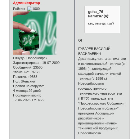
Администратор
Рейтинг:
goha_76
написал(а):
кто, откуда, где?
ОН
ГУБАРЕВ ВАСИЛИЙ
ВАСИЛЬЕВИЧ
Откуда:
Новосибирск
Декан факультета автоматики
Зарегистрирован
: 19-07-2009
и вычислительной техники (с
Сообщений:
23565
1998 г.), заведующий
Уважение:
+9768
кафедрой вычислительной
Позитив:
+9358
техники (с 1996 г.)
Пол:
Женский
Новосибирского
Провел на форуме:
государственного
4 месяца 29 дней
технического университета
Последний визит:
(НГТУ), председатель
17-06-2026 17:14:22
"Профессорского Собрания г.
Новосибирска и области",
президент Ассоциации
разработчиков и
производителей научно-
технической продукции г.
Новосибирска.