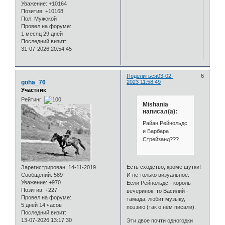
Уважение:
+10164
Позитив:
+10168
Пол:
Мужской
Провел на форуме:
1 месяц 29 дней
Последний визит:
31-07-2026 20:54:45
Поделиться
03-02-
6
goha_76
2023 11:58:49
Участник
Рейтинг:
Mishania
написал(а):
Райан Рейнольдс
и Барбара
Стрейзанд???
Есть сходство, кроме шутки!
Зарегистрирован
: 14-11-2019
И не только визуальное.
Сообщений:
589
Уважение:
+970
Если Рейнольдс - король
Позитив:
+227
вечеринок, то Василий -
Провел на форуме:
тамада, любит музыку,
5 дней 14 часов
поэзию (так о нём писали).
Последний визит:
13-07-2026 13:17:30
Эти двое почти одногодки