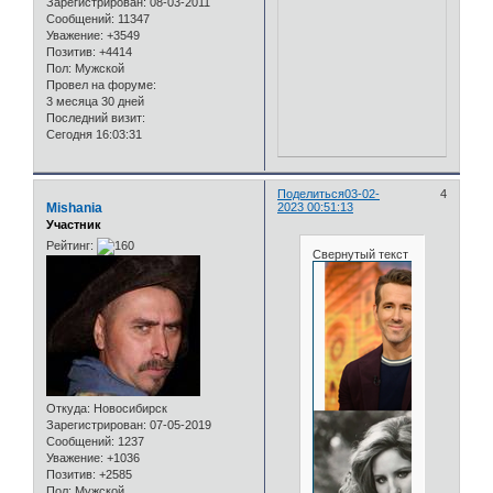
Зарегистрирован
: 08-03-2011
Сообщений:
11347
Уважение:
+3549
Позитив:
+4414
Пол:
Мужской
Провел на форуме:
3 месяца 30 дней
Последний визит:
Сегодня 16:03:31
Поделиться
03-02-
4
Mishania
2023 00:51:13
Участник
Рейтинг:
Свернутый текст
Откуда:
Новосибирск
Зарегистрирован
: 07-05-2019
Сообщений:
1237
Уважение:
+1036
Позитив:
+2585
Пол:
Мужской