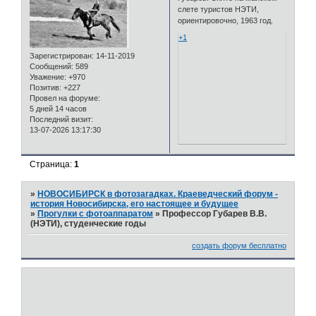
слете туристов НЭТИ,
ориентировочно, 1963 год.
+1
Зарегистрирован
: 14-11-2019
Сообщений:
589
Уважение:
+970
Позитив:
+227
Провел на форуме:
5 дней 14 часов
Последний визит:
13-07-2026 13:17:30
Страница:
1
»
НОВОСИБИРСК в фотозагадках. Краеведческий форум -
история Новосибирска, его настоящее и будущее
»
Прогулки с фотоаппаратом
»
Профессор Губарев В.В.
(НЭТИ), студенческие годы
создать форум бесплатно