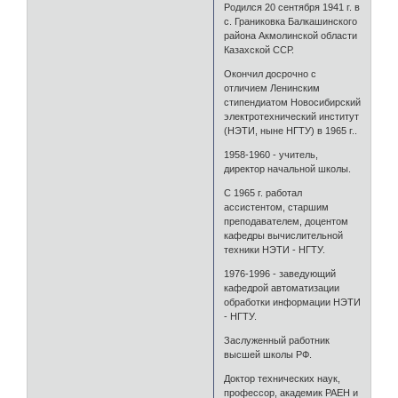
Родился 20 сентября 1941 г. в
с. Граниковка Балкашинского
района Акмолинской области
Казахской ССР.
Окончил досрочно с
отличием Ленинским
стипендиатом Новосибирский
электротехнический институт
(НЭТИ, ныне НГТУ) в 1965 г..
1958-1960 - учитель,
директор начальной школы.
С 1965 г. работал
ассистентом, старшим
преподавателем, доцентом
кафедры вычислительной
техники НЭТИ - НГТУ.
1976-1996 - заведующий
кафедрой автоматизации
обработки информации НЭТИ
- НГТУ.
Заслуженный работник
высшей школы РФ.
Доктор технических наук,
профессор, академик РАЕН и