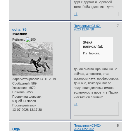
друг с другом и Барбарой
тоже. Райан для них - дитя.
+1
Поделиться
03-02-
7
goha_76
2023 12:04:38
Участник
Рейтинг:
Женя
написал(а):
Из Парижа.
Да, он был во Франции, но не
сейчас, а попозже, став
доктором наук, профессором.
Зарегистрирован
: 14-11-2019
Да и она, пожалуй, после
Сообщений:
589
Уважение:
+970
получения диплома имела
Позитив:
+227
возможность посетить Париж
Провел на форуме:
и остаться в живых.
5 дней 14 часов
+1
Последний визит:
13-07-2026 13:17:30
Поделиться
03-02-
8
Olga
2023 13:23:02