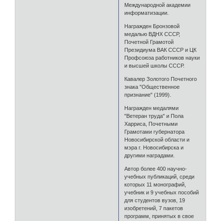
Международной академии
информатизации.
Награжден Бронзовой
медалью ВДНХ СССР,
Почетной Грамотой
Президиума ВАК СССР и ЦК
Профсоюза работников науки
и высшей школы СССР.
Кавалер Золотого Почетного
знака "Общественное
признание" (1999).
Награжден медалями
"Ветеран труда" и Пола
Харриса, Почетными
Грамотами губернатора
Новосибирской области и
мэра г. Новосибирска и
другими наградами.
Автор более 400 научно-
учебных публикаций, среди
которых 11 монографий,
учебник и 9 учебных пособий
для студентов вузов, 19
изобретений, 7 пакетов
программ, принятых в свое