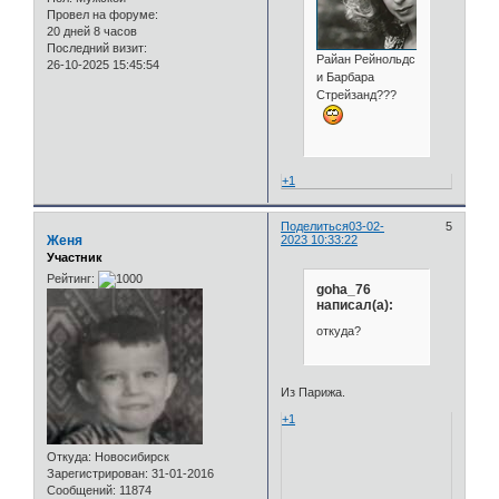
Провел на форуме:
20 дней 8 часов
Последний визит:
Райан Рейнольдс
26-10-2025 15:45:54
и Барбара
Стрейзанд???
+1
Поделиться
03-02-
5
Женя
2023 10:33:22
Участник
Рейтинг:
goha_76
написал(а):
откуда?
Из Парижа.
+1
Откуда:
Новосибирск
Зарегистрирован
: 31-01-2016
Сообщений:
11874