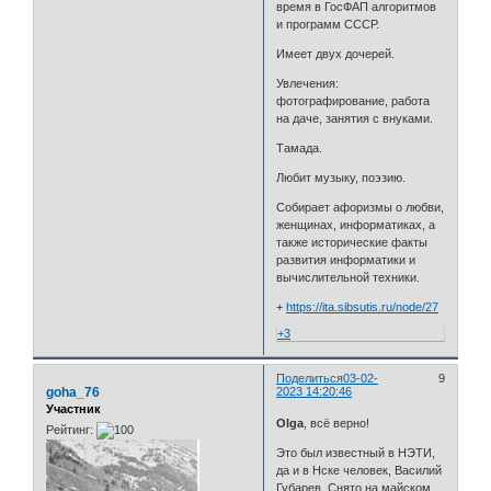
время в ГосФАП алгоритмов
и программ СССР.
Имеет двух дочерей.
Увлечения:
фотографирование, работа
на даче, занятия с внуками.
Тамада.
Любит музыку, поэзию.
Собирает афоризмы о любви,
женщинах, информатиках, а
также исторические факты
развития информатики и
вычислительной техники.
+
https://ita.sibsutis.ru/node/27
+3
Поделиться
03-02-
9
goha_76
2023 14:20:46
Участник
Olga
, всё верно!
Рейтинг:
Это был известный в НЭТИ,
да и в Нске человек, Василий
Губарев. Снято на майском