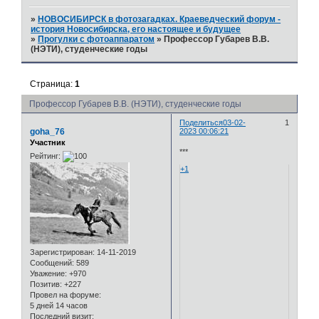
»
НОВОСИБИРСК в фотозагадках. Краеведческий форум -
история Новосибирска, его настоящее и будущее
»
Прогулки с фотоаппаратом
»
Профессор Губарев В.В.
(НЭТИ), студенческие годы
Страница:
1
Профессор Губарев В.В. (НЭТИ), студенческие годы
Поделиться
03-02-
1
goha_76
2023 00:06:21
Участник
***
Рейтинг:
+1
Зарегистрирован
: 14-11-2019
Сообщений:
589
Уважение:
+970
Позитив:
+227
Провел на форуме:
5 дней 14 часов
Последний визит: