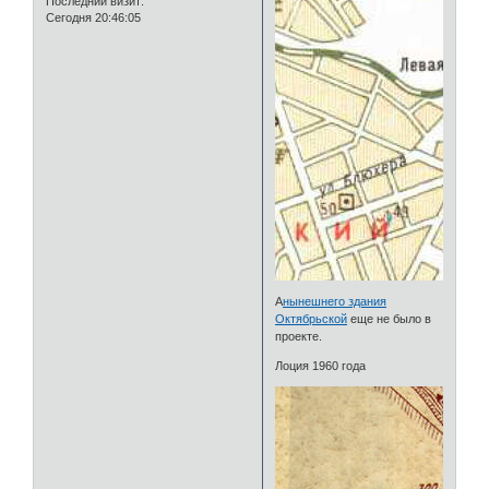
Последний визит:
Сегодня 20:46:05
А
нынешнего здания
Октябрьской
еще не было в
проекте.
Лоция 1960 года