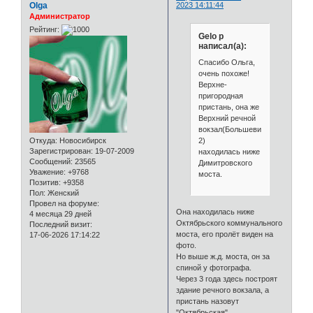
Olga
2023 14:11:44
Администратор
Рейтинг:
Gelo p
написал(а):
Спасибо Ольга,
очень похоже!
Верхне-
пригородная
пристань, она же
Верхний речной
вокзал(Большевистская
2)
Откуда:
Новосибирск
Зарегистрирован
: 19-07-2009
находилась ниже
Сообщений:
23565
Димитровского
Уважение:
+9768
моста.
Позитив:
+9358
Пол:
Женский
Провел на форуме:
Она находилась ниже
4 месяца 29 дней
Октябрьского коммунального
Последний визит:
моста, его пролёт виден на
17-06-2026 17:14:22
фото.
Но выше ж.д. моста, он за
спиной у фотографа.
Через 3 года здесь построят
здание речного вокзала, а
пристань назовут
"Октябрьская"