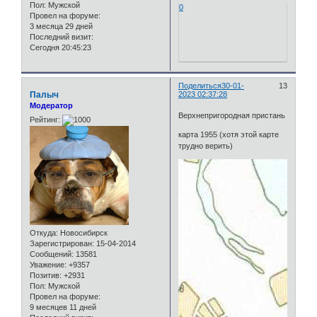
Пол:
Мужской
0
Провел на форуме:
3 месяца 29 дней
Последний визит:
Сегодня 20:45:23
Поделиться
30-01-
13
Палыч
2023 02:37:28
Модератор
Верхнепригородная пристань
Рейтинг:
карта 1955 (хотя этой карте
трудно верить)
Откуда:
Новосибирск
Зарегистрирован
: 15-04-2014
Сообщений:
13581
Уважение:
+9357
Позитив:
+2931
Пол:
Мужской
Провел на форуме:
9 месяцев 11 дней