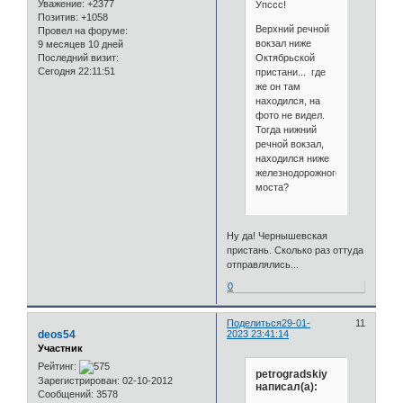
Уважение:
+2377
Упссс!
Позитив:
+1058
Верхний речной
Провел на форуме:
вокзал ниже
9 месяцев 10 дней
Октябрьской
Последний визит:
Сегодня 22:11:51
пристани... где
же он там
находился, на
фото не видел.
Тогда нижний
речной вокзал,
находился ниже
железнодорожного
моста?
Ну да! Чернышевская
пристань. Сколько раз оттуда
отправлялись...
0
Поделиться
29-01-
11
deos54
2023 23:41:14
Участник
Рейтинг:
petrogradskiy
Зарегистрирован
: 02-10-2012
написал(а):
Сообщений:
3578