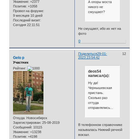
Уважение:
+2377
А опоры моста
Позитив:
+1058
никого не
Провел на форуме:
смущают?
9 месяцев 10 дней
Последний визит:
Сегодня 22:11:51
Не смущают, ибо их нет на
фото
0
Поделиться
29-01-
12
Gelo p
2023 23:54:42
Участник
Рейтинг:
deos54
написал(а):
Ну да!
Чернышевская
пристань.
Сколько раз
оттуда
отправлялись...
Откуда:
Новосибирск
Зарегистрирован
: 25-08-2019
В телефонном справочнике
Сообщений:
10115
называлась Нижний речной
Уважение:
+13238
вокзал.
Позитив:
+4198