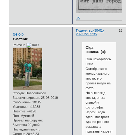
+5
Поделиться
30-01-
15
Gelo p
2023 22:09:35
Участник
Рейтинг:
Olga
написал(а):
Она находилась
ниже
Октябрьского
коммунального
моста, его
пролёт виден на
фото.
Но выше ж.д.
Откуда:
Новосибирск
моста, он за
Зарегистрирован
: 25-08-2019
Сообщений:
10115
спиной у
Уважение:
+13238
фотографа.
Позитив:
+4198
Через 3 года
Пол:
Мужской
здесь построят
Провел на форуме:
здание речного
3 месяца 29 дней
вокзала, а
Последний визит:
пристань назовут
Сегодня 20:45:23