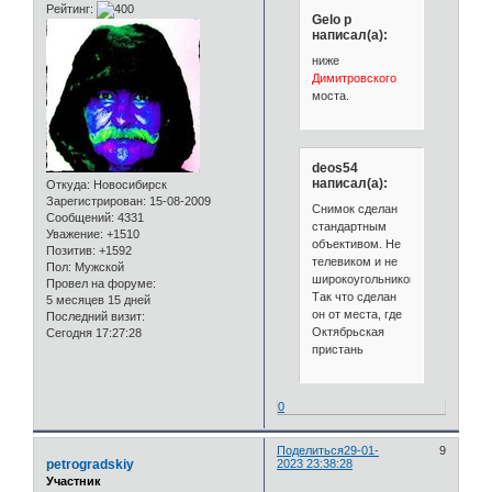
Рейтинг:
Gelo p
написал(а):
ниже
Димитровского
моста.
deos54
написал(а):
Откуда:
Новосибирск
Зарегистрирован
: 15-08-2009
Снимок сделан
Сообщений:
4331
стандартным
Уважение:
+1510
объективом. Не
Позитив:
+1592
телевиком и не
Пол:
Мужской
широкоугольником.
Провел на форуме:
Так что сделан
5 месяцев 15 дней
он от места, где
Последний визит:
Октябрьская
Сегодня 17:27:28
пристань
0
Поделиться
29-01-
9
petrogradskiy
2023 23:38:28
Участник