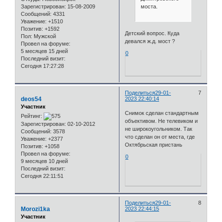
моста.
Зарегистрирован
: 15-08-2009
Сообщений:
4331
Уважение:
+1510
Позитив:
+1592
Детский вопрос. Куда
Пол:
Мужской
девался ж.д. мост ?
Провел на форуме:
5 месяцев 15 дней
0
Последний визит:
Сегодня 17:27:28
Поделиться
29-01-
7
deos54
2023 22:40:14
Участник
Снимок сделан стандартным
Рейтинг:
объективом. Не телевиком и
Зарегистрирован
: 02-10-2012
не широкоугольником. Так
Сообщений:
3578
что сделан он от места, где
Уважение:
+2377
Октябрьская пристань
Позитив:
+1058
Провел на форуме:
0
9 месяцев 10 дней
Последний визит:
Сегодня 22:11:51
Поделиться
29-01-
8
Morozi1ka
2023 22:44:15
Участник