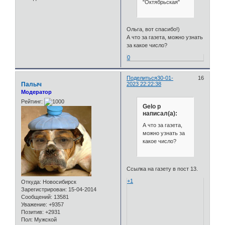
"Октябрьская"
Ольга, вот спасибо!)
А что за газета, можно узнать
за какое число?
0
Поделиться
30-01-
16
Палыч
2023 22:22:38
Модератор
Рейтинг:
Gelo p
написал(а):
А что за газета,
можно узнать за
какое число?
Ссылка на газету в пост 13.
+1
Откуда:
Новосибирск
Зарегистрирован
: 15-04-2014
Сообщений:
13581
Уважение:
+9357
Позитив:
+2931
Пол:
Мужской