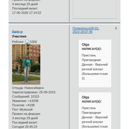
4 месяца 29 дней
Последний визит:
17-06-2026 17:14:22
Поделиться
29-01-
5
Gelo p
2023 18:07:46
Участник
Рейтинг:
Olga
написал(а):
Пристань
Пригородная
Дачная - Верхний
речной вокзал
(Большевистская
2)
Откуда:
Новосибирск
Зарегистрирован
: 25-08-2019
Сообщений:
10115
Olga
Уважение:
+13238
написал(а):
Позитив:
+4198
Пристань
Пол:
Мужской
Пригородная
Провел на форуме:
Дачная - Верхний
3 месяца 29 дней
речной вокзал
Последний визит:
(Большевистская
Сегодня 20:45:23