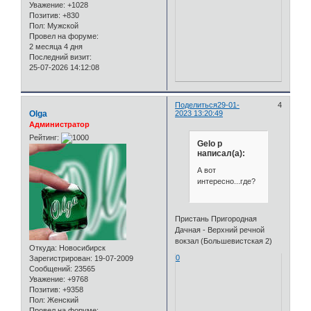
Уважение:
+1028
Позитив:
+830
Пол:
Мужской
Провел на форуме:
2 месяца 4 дня
Последний визит:
25-07-2026 14:12:08
Поделиться
29-01-
4
Olga
2023 13:20:49
Администратор
Рейтинг:
Gelo p
написал(а):
А вот
интересно...где?
Пристань Пригородная
Дачная - Верхний речной
вокзал (Большевистская 2)
Откуда:
Новосибирск
0
Зарегистрирован
: 19-07-2009
Сообщений:
23565
Уважение:
+9768
Позитив:
+9358
Пол:
Женский
Провел на форуме: