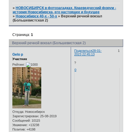
»
НОВОСИБИРСК в фотозагадках. Краеведческий форум -
история Новосибирска, его настоящее и будущее
»
Новосибирск 40-х - 50-х
»
Верхний речной вокзал
(Большевистская 2)
Страница:
1
Верхний речной вокзал (Большевистская 2)
Поделиться
28-01-
1
Gelo p
2023 22:45:13
Участник
?
Рейтинг:
0
Откуда:
Новосибирск
Зарегистрирован
: 25-08-2019
Сообщений:
10115
Уважение:
+13238
Позитив:
+4198