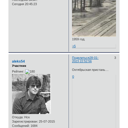
Сегодня 20:45:23
1959 год.
+5
Поделиться
28-01-
3
aleks54
2023 22:52:56
Участник
Октябрьская пристань....
Рейтинг:
0
Откуда:
Нск
Зарегистрирован
: 25-07-2015
Сообщений:
1684