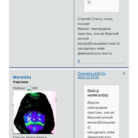
2)
Спасибо Ольга, очень
похоже!
Верхне- пригородная
пристань, она же Верхний
речной
вокзал(Большевистская 2)
находилась ниже
Димитровского моста.
0
Поделиться
29-01-
6
Morozi1ka
2023 22:24:50
Участник
Рейтинг:
Gelo p
написал(а):
Верхне-
пригородная
пристань, она же
Верхний речной
вокзал(Большевистская
2)
находилась ниже
Димитровского
Откуда:
Новосибирск