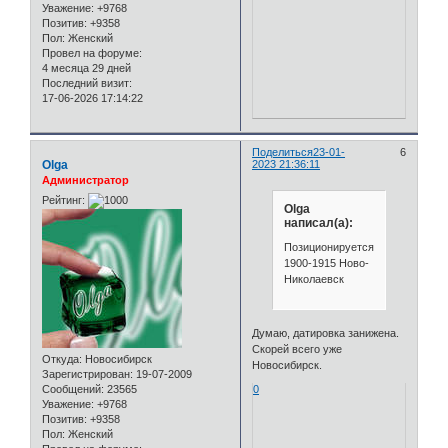
Уважение:
+9768
Позитив:
+9358
Пол:
Женский
Провел на форуме:
4 месяца 29 дней
Последний визит:
17-06-2026 17:14:22
Поделиться
23-01-
6
Olga
2023 21:36:11
Администратор
Рейтинг:
Olga
написал(а):
Позиционируется
1900-1915 Ново-
Николаевск
Думаю, датировка занижена.
Скорей всего уже
Откуда:
Новосибирск
Новосибирск.
Зарегистрирован
: 19-07-2009
Сообщений:
23565
0
Уважение:
+9768
Позитив:
+9358
Пол:
Женский