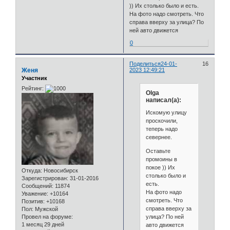
)) Их столько было и есть.
На фото надо смотреть. Что
справа вверху за улица? По
ней авто движется
0
Поделиться
24-01-
16
Женя
2023 12:49:21
Участник
Рейтинг:
Olga
написал(а):
Искомую улицу
проскочили,
теперь надо
севернее.
Оставьте
промоины в
покое )) Их
Откуда:
Новосибирск
столько было и
Зарегистрирован
: 31-01-2016
есть.
Сообщений:
11874
На фото надо
Уважение:
+10164
смотреть. Что
Позитив:
+10168
справа вверху за
Пол:
Мужской
улица? По ней
Провел на форуме:
1 месяц 29 дней
авто движется