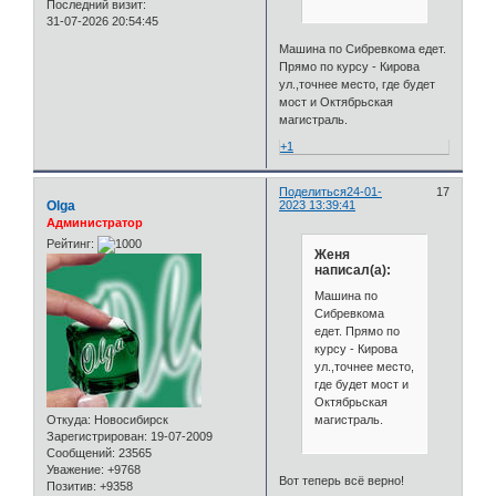
Последний визит:
31-07-2026 20:54:45
Машина по Сибревкома едет.
Прямо по курсу - Кирова
ул.,точнее место, где будет
мост и Октябрьская
магистраль.
+1
Поделиться
24-01-
17
Olga
2023 13:39:41
Администратор
Рейтинг:
Женя
написал(а):
Машина по
Сибревкома
едет. Прямо по
курсу - Кирова
ул.,точнее место,
где будет мост и
Октябрьская
магистраль.
Откуда:
Новосибирск
Зарегистрирован
: 19-07-2009
Сообщений:
23565
Уважение:
+9768
Вот теперь всё верно!
Позитив:
+9358