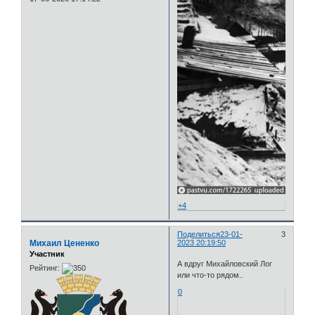
+4
Поделиться
23-01-
3
Михаил Цененко
2023 20:19:50
Участник
А вдруг Михайловский Лог
Рейтинг:
или что-то рядом..
0