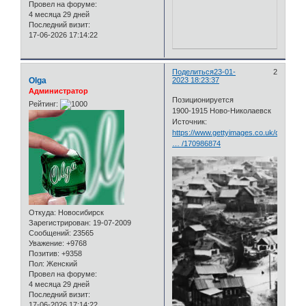
Провел на форуме:
4 месяца 29 дней
Последний визит:
17-06-2026 17:14:22
Поделиться
23-01-
2
Olga
2023 18:23:37
Администратор
Позиционируется
Рейтинг:
1900-1915 Ново-Николаевск
Источник:
https://www.gettyimages.co.uk/detail/ne
… /170986874
Откуда:
Новосибирск
Зарегистрирован
: 19-07-2009
Сообщений:
23565
Уважение:
+9768
Позитив:
+9358
Пол:
Женский
Провел на форуме:
4 месяца 29 дней
Последний визит:
17-06-2026 17:14:22