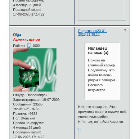
Провел на форуме:
4 месяца 29 дней
Последний визит:
17-06-2026 17:14:22
Поделиться
23-01-
7
Olga
2023 21:38:12
Администратор
Рейтинг:
Ирландец
написал(а):
Похоже на
глиняный карьер.
Предположу, что
пойма Каменки
рядом с заводом
Военнаго
ведомства.
Откуда:
Новосибирск
Зарегистрирован
: 19-07-2009
Сообщений:
23565
Нет, это не карьер. Это
Уважение:
+9768
промоина-овраг, с годами всё
Позитив:
+9358
увеличивающийся.
Пол:
Женский
И не там, но пойма Каменки.
Провел на форуме:
4 месяца 29 дней
0
Последний визит:
17-06-2026 17:14:22