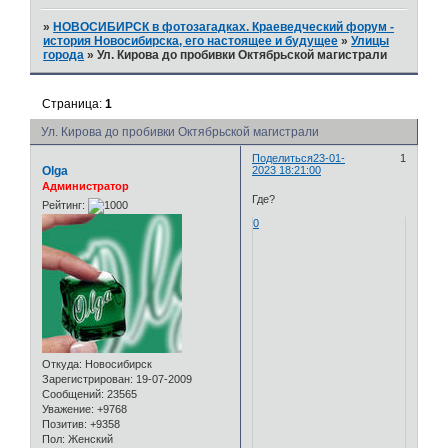
»
НОВОСИБИРСК в фотозагадках. Краеведческий форум -
история Новосибирска, его настоящее и будущее
»
Улицы
города
»
Ул. Кирова до пробивки Октябрьской магистрали
Страница:
1
Ул. Кирова до пробивки Октябрьской магистрали
Поделиться
23-01-
1
Olga
2023 18:21:00
Администратор
Где?
Рейтинг:
0
Откуда:
Новосибирск
Зарегистрирован
: 19-07-2009
Сообщений:
23565
Уважение:
+9768
Позитив:
+9358
Пол:
Женский