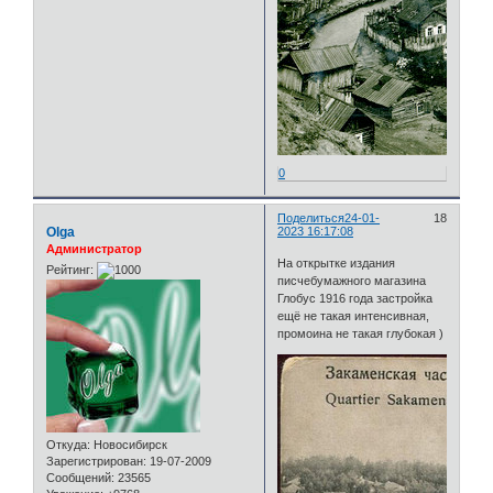
0
Поделиться
24-01-
18
Olga
2023 16:17:08
Администратор
На открытке издания
Рейтинг:
писчебумажного магазина
Глобус 1916 года застройка
ещё не такая интенсивная,
промоина не такая глубокая )
Откуда:
Новосибирск
Зарегистрирован
: 19-07-2009
Сообщений:
23565