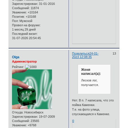
Зарегистрирован
: 31-01-2016
Сообщений:
11874
Уважение:
+10164
Позитив:
+10168
Пол:
Мужской
Провел на форуме:
1 месяц 29 дней
Последний визит:
31-07-2026 20:54:45
Поделиться
24-01-
13
Olga
2023 12:08:35
Администратор
Рейтинг:
Женя
написал(а):
Лесков лог,
получается.
Нет. В п. 7 написала, что это
пойма Каменки.
Т.е. на фото улица,
Откуда:
Новосибирск
спускающаяся к Каменке.
Зарегистрирован
: 19-07-2009
Сообщений:
23565
0
Уважение:
+9768