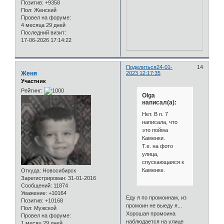
Позитив:
+9358
Пол:
Женский
Провел на форуме:
4 месяца 29 дней
Последний визит:
17-06-2026 17:14:22
Поделиться
24-01-
14
Женя
2023 12:17:35
Участник
Рейтинг:
Olga
написал(а):
Нет. В п. 7
написала, что
это пойма
Каменки.
Т.е. на фото
улица,
спускающаяся к
Каменке.
Откуда:
Новосибирск
Зарегистрирован
: 31-01-2016
Сообщений:
11874
Уважение:
+10164
Еду я по промоинам, из
Позитив:
+10168
промоин не выеду я...
Пол:
Мужской
Хорошая промоина
Провел на форуме:
наблюдается на улице
1 месяц 29 дней