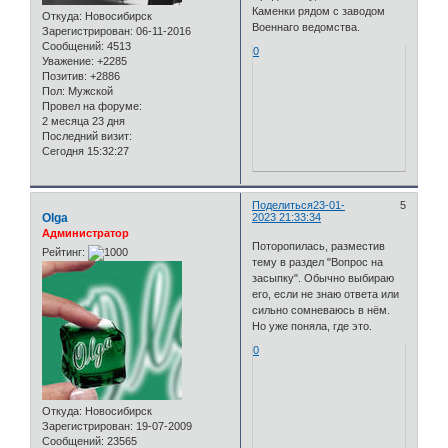
Каменки рядом с заводом
Откуда:
Новосибирск
Военнаго ведомства.
Зарегистрирован
: 06-11-2016
Сообщений:
4513
0
Уважение:
+2285
Позитив:
+2886
Пол:
Мужской
Провел на форуме:
2 месяца 23 дня
Последний визит:
Сегодня 15:32:27
Поделиться
23-01-
5
Olga
2023 21:33:34
Администратор
Поторопилась, разместив
Рейтинг:
тему в раздел "Вопрос на
засыпку". Обычно выбираю
его, если не знаю ответа или
сильно сомневаюсь в нём.
Но уже поняла, где это.
0
Откуда:
Новосибирск
Зарегистрирован
: 19-07-2009
Сообщений:
23565