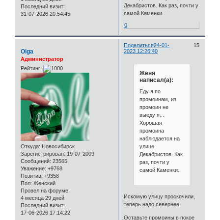
Декабристов. Как раз, почти у
Последний визит:
самой Каменки.
31-07-2026 20:54:45
0
Поделиться
24-01-
15
Olga
2023 12:26:40
Администратор
Рейтинг:
Женя
написал(а):
Еду я по
промоинам, из
промоин не
выеду я...
Хорошая
промоина
наблюдается на
улице
Откуда:
Новосибирск
Зарегистрирован
: 19-07-2009
Декабристов. Как
Сообщений:
23565
раз, почти у
Уважение:
+9768
самой Каменки.
Позитив:
+9358
Пол:
Женский
Провел на форуме:
Искомую улицу проскочили,
4 месяца 29 дней
теперь надо севернее.
Последний визит:
17-06-2026 17:14:22
Оставьте промоины в покое