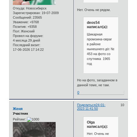
Откуда:
Новосибирск
Нет. Очень не рядом.
Зарегистрирован
: 19-07-2009
Сообщений:
23565
Уважение:
+9768
deos54
написал(а):
Позитив:
+9358
Пол:
Женский
Шикарная
Провел на форуме:
промоина-овраг
4 месяца 29 дней
в районе
Последний визит:
нынешнего д/с №
17-06-2026 17:14:22
453 на фото со
спутника 1965
год
Но на фото, загаданном в
данной теме, не там.
0
Поделиться
24-01-
10
Женя
2023 11:41:50
Участник
Рейтинг:
Olga
написал(а):
Нет. Очень не