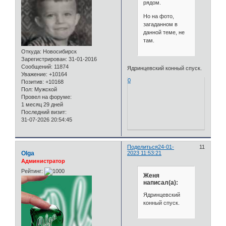
рядом.
Но на фото,
загаданном в
данной теме, не
там.
Откуда:
Новосибирск
Зарегистрирован
: 31-01-2016
Сообщений:
11874
Ядринцевский конный спуск.
Уважение:
+10164
0
Позитив:
+10168
Пол:
Мужской
Провел на форуме:
1 месяц 29 дней
Последний визит:
31-07-2026 20:54:45
Поделиться
24-01-
11
Olga
2023 11:53:21
Администратор
Рейтинг:
Женя
написал(а):
Ядринцевский
конный спуск.