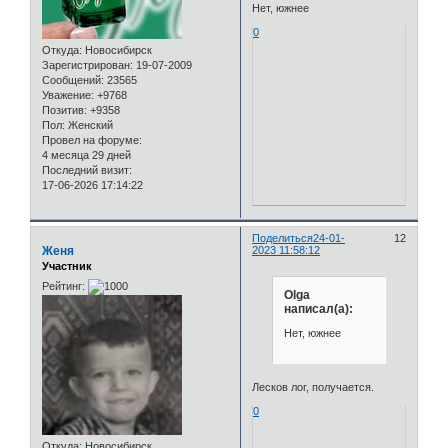
Нет, южнее
0
Откуда:
Новосибирск
Зарегистрирован
: 19-07-2009
Сообщений:
23565
Уважение:
+9768
Позитив:
+9358
Пол:
Женский
Провел на форуме:
4 месяца 29 дней
Последний визит:
17-06-2026 17:14:22
Поделиться
24-01-
12
Женя
2023 11:58:12
Участник
Рейтинг:
Olga
написал(а):
Нет, южнее
Лесков лог, получается.
0
Откуда:
Новосибирск