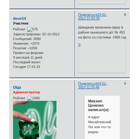
Поделиться
23-01-
8
deos54
2023 21:50:39
Участник
Шикарная промоина-овраг в
Рейтинг:
районе нынешнего д/с № 453
Зарегистрирован
: 02-10-2012
на фото со спутника 1965 год
Сообщений:
3580
Уважение:
+2379
0
Позитив:
+1059
Провел на форуме:
9 месяцев 11 дней
Последний визит:
Сегодня 17:41:19
Поделиться
24-01-
9
Olga
2023 11:25:49
Администратор
Рейтинг:
Михаил
Цененко
написал(а):
А вдруг
Михайловский
Лог или что-то
рядом..