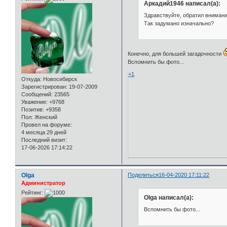
Аркадий1946 написал(а):
Здравствуйте, обратил внимани
Так задумано изначально?
Конечно, для большей загадочности
Вспомнить бы фото...
+1
Откуда:
Новосибирск
Зарегистрирован
: 19-07-2009
Сообщений:
23565
Уважение:
+9768
Позитив:
+9358
Пол:
Женский
Провел на форуме:
4 месяца 29 дней
Последний визит:
17-06-2026 17:14:22
Olga
Поделиться
16-04-2020 17:11:22
Администратор
Рейтинг:
Olga написал(а):
Вспомнить бы фото...