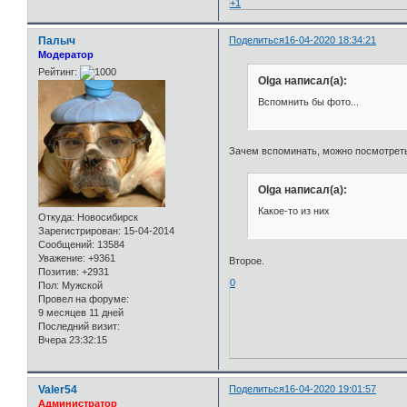
+1
Палыч
Поделиться
16-04-2020 18:34:21
Модератор
Рейтинг:
Olga написал(а):
Вспомнить бы фото...
Зачем вспоминать, можно посмотрет
Olga написал(а):
Какое-то из них
Откуда:
Новосибирск
Зарегистрирован
: 15-04-2014
Сообщений:
13584
Уважение:
+9361
Второе.
Позитив:
+2931
0
Пол:
Мужской
Провел на форуме:
9 месяцев 11 дней
Последний визит:
Вчера 23:32:15
Valer54
Поделиться
16-04-2020 19:01:57
Администратор