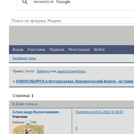
Форум
Участники
Правила
Регистрация
Войти
Активные темы
Привет, Гость!
Войдите
или
зарегистрируйтесь
.
»
НОВОСИБИРСК в фотозагадках. Краеведческий форум - история 
Страница:
1
В Доме ученых
Александр Валентинович
Поделиться
14-01-2023 11:40:57
Участник
.
Рейтинг:
0