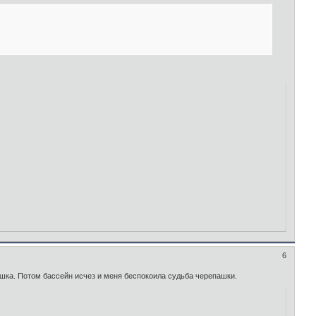
6
ашка. Потом бассейн исчез и меня беспокоила судьба черепашки.