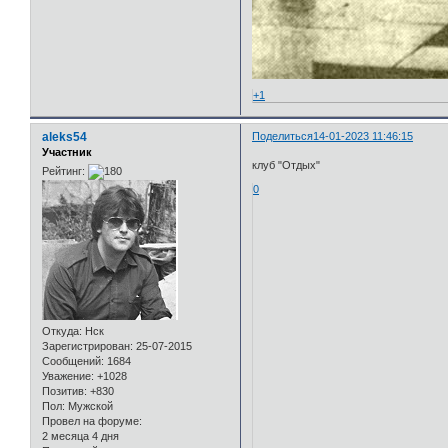
+1
aleks54
Поделиться
14-01-2023 11:46:15
Участник
клуб "Отдых"
Рейтинг:
0
Откуда:
Нск
Зарегистрирован
: 25-07-2015
Сообщений:
1684
Уважение:
+1028
Позитив:
+830
Пол:
Мужской
Провел на форуме:
2 месяца 4 дня