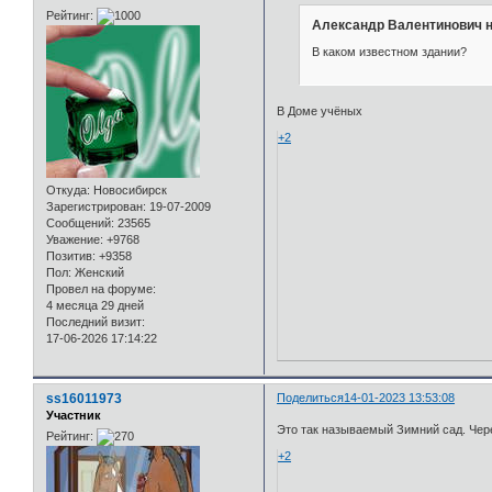
Рейтинг:
Александр Валентинович н
В каком известном здании?
В Доме учёных
+2
Откуда:
Новосибирск
Зарегистрирован
: 19-07-2009
Сообщений:
23565
Уважение:
+9768
Позитив:
+9358
Пол:
Женский
Провел на форуме:
4 месяца 29 дней
Последний визит:
17-06-2026 17:14:22
ss16011973
Поделиться
14-01-2023 13:53:08
Участник
Это так называемый Зимний сад. Чере
Рейтинг:
+2