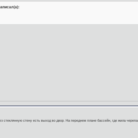
аписал(а):
з стеклянную стену есть выход во двор. На переднем плане бассейн, где жила череп