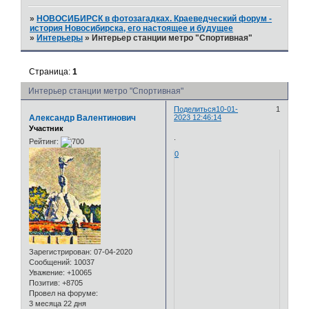
»
НОВОСИБИРСК в фотозагадках. Краеведческий форум -
история Новосибирска, его настоящее и будущее
»
Интерьеры
»
Интерьер станции метро "Спортивная"
Страница:
1
Интерьер станции метро "Спортивная"
Поделиться
10-01-
1
Александр Валентинович
2023 12:46:14
Участник
.
Рейтинг:
0
Зарегистрирован
: 07-04-2020
Сообщений:
10037
Уважение:
+10065
Позитив:
+8705
Провел на форуме:
3 месяца 22 дня