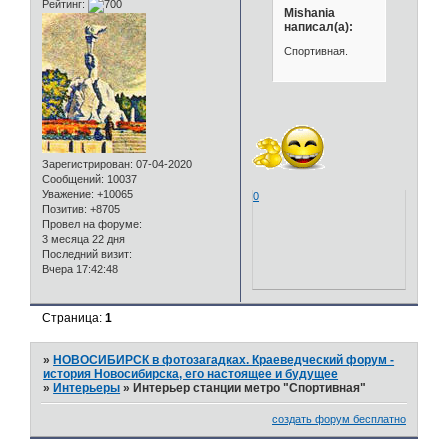
Рейтинг:
Mishania
написал(а):
Спортивная.
Зарегистрирован
: 07-04-2020
Сообщений:
10037
Уважение:
+10065
0
Позитив:
+8705
Провел на форуме:
3 месяца 22 дня
Последний визит:
Вчера 17:42:48
Страница:
1
»
НОВОСИБИРСК в фотозагадках. Краеведческий форум -
история Новосибирска, его настоящее и будущее
»
Интерьеры
»
Интерьер станции метро "Спортивная"
создать форум бесплатно