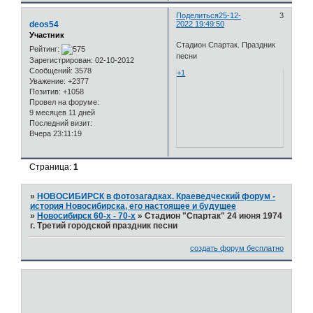
Поделиться
25-12-
3
deos54
2022 19:49:50
Участник
Стадион Спартак. Праздник
Рейтинг:
песни
Зарегистрирован
: 02-10-2012
Сообщений:
3578
+1
Уважение:
+2377
Позитив:
+1058
Провел на форуме:
9 месяцев 11 дней
Последний визит:
Вчера 23:11:19
Страница:
1
»
НОВОСИБИРСК в фотозагадках. Краеведческий форум -
история Новосибирска, его настоящее и будущее
»
Новосибирск 60-х - 70-х
»
Стадион "Спартак" 24 июня 1974
г. Третий городской праздник песни
создать форум бесплатно