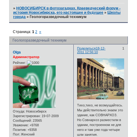
»
НОВОСИБИРСК в фотозагадках. Краеведческий форум -
история Новосибирска, его настоящее и будущее
»
Школы
города
»
Геологоразведочный техникум
Страница:
1
2
»
Геологоразведочный техникум
Поделиться
18-12-
1
Olga
2011 12:56:10
Администратор
Рейтинг:
Тихо,тихо, не возмущайтесь.
Мы действительно знаем это
Откуда:
Новосибирск
здание, как СОВНАРХОЗ.
Зарегистрирован
: 19-07-2009
Но Совнархоз разместили в
Сообщений:
23565
здании, построенном не для
Уважение:
+9768
Позитив:
+9358
него и там уже года четыре
Пол:
Женский
шли занятия.