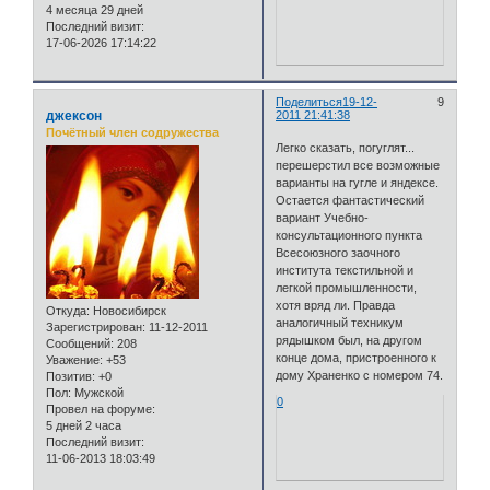
4 месяца 29 дней
Последний визит:
17-06-2026 17:14:22
Поделиться
19-12-
9
джексон
2011 21:41:38
Почётный член содружества
Легко сказать, погуглят...
перешерстил все возможные
варианты на гугле и яндексе.
Остается фантастический
вариант Учебно-
консультационного пункта
Всесоюзного заочного
института текстильной и
легкой промышленности,
хотя вряд ли. Правда
Откуда:
Новосибирск
аналогичный техникум
Зарегистрирован
: 11-12-2011
рядышком был, на другом
Сообщений:
208
конце дома, пристроенного к
Уважение:
+53
дому Храненко с номером 74.
Позитив:
+0
Пол:
Мужской
0
Провел на форуме:
5 дней 2 часа
Последний визит:
11-06-2013 18:03:49