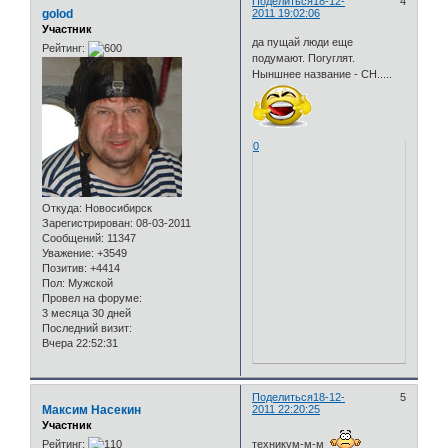
Поделиться
18-12-
4
golod
2011 19:02:06
Участник
да пущай люди еще
Рейтинг:
подумают. Погуглят.
Ныншнее название - СН.....
0
Откуда:
Новосибирск
Зарегистрирован
: 08-03-2011
Сообщений:
11347
Уважение:
+3549
Позитив:
+4414
Пол:
Мужской
Провел на форуме:
3 месяца 30 дней
Последний визит:
Вчера 22:52:31
Поделиться
18-12-
5
Максим Насекин
2011 22:20:25
Участник
Рейтинг:
техникум-м-м