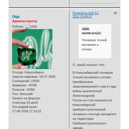
Поделиться
19-12-
18
Olga
2011 23:45:37
Администратор
Рейтинг:
AWA
написал(а):
Техникум точной
механики и
оптики.
О, какой откопал. Нет.
Откуда:
Новосибирск
В Новосибирский техникум
Зарегистрирован
: 19-07-2009
точной механики и оптики
Сообщений:
23565
преобразован
Уважение:
+9768
эвакуированный к нам в годы
Позитив:
+9358
войны аналогичный
Пол:
Женский
Ленинградский.
Провел на форуме:
Потом он стал называться
4 месяца 29 дней
Новосибирский
Последний визит:
приборостроительный
17-06-2026 17:14:22
техникум и всегда находился
на территории
Приборостроительного
завода.