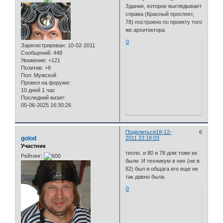
Здание, которое выглядывает
справа (Красный проспект,
78) построено по проекту того
же архитектора
0
Зарегистрирован
: 10-02-2011
Сообщений:
448
Уважение:
+121
Позитив:
+8
Пол:
Мужской
Провел на форуме:
10 дней 1 час
Последний визит:
05-06-2025 16:30:26
Поделиться
18-12-
6
golod
2011 23:18:03
Участник
тепло. и 80 и 78 дом тоже их
Рейтинг:
были. И техникум в них (не в
82) был и общага его еще не
так давно была
0