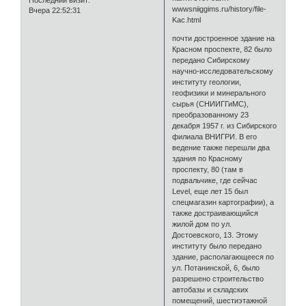
Последний визит:
wwwsniiggims.ru/history/file-
Вчера 22:52:31
Kac.html
почти достроенное здание на
Красном проспекте, 82 было
передано Сибирскому
научно-исследовательскому
институту геологии,
геофизики и минерального
сырья (СНИИГГиМС),
преобразованному 23
декабря 1957 г. из Сибирского
филиала ВНИГРИ. В его
ведение также перешли два
здания по Красному
проспекту, 80 (там в
подвальчике, где сейчас
Level, еще лет 15 был
спецмагазин картографии), а
также достраивающийся
жилой дом по ул.
Достоевского, 13. Этому
институту было передано
здание, располагающееся по
ул. Потанинской, 6, было
разрешено строительство
автобазы и складских
помещений, шестиэтажной