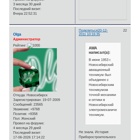
3 месяца 30 дней
Последний визит:
Вчера 22:52:31
Поделиться
20-12-
22
Olga
2011 10:16:35
Администратор
Рейтинг:
AWA
написал(а):
В июне 1953 г.
Новосибирский
авиационный
техникум был
объединен с
Новосибирским
техникумом
точной механики
Откуда:
Новосибирск
Зарегистрирован
: 19-07-2009
и оптики в
Сообщений:
23565
Новосибирский
Уважение:
+9768
электромеханический
Позитив:
+9358
техникум.
Пол:
Женский
Провел на форуме:
4 месяца 29 дней
Не знала. История
Последний визит:
Приборостроительного
17-06-2026 17:14:22