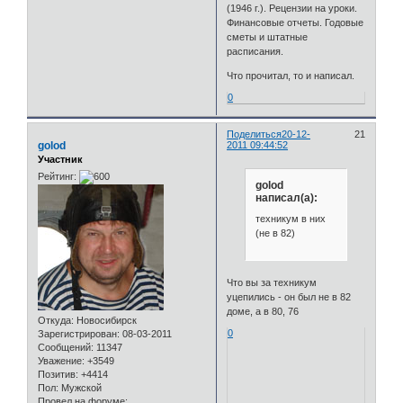
(1946 г.). Рецензии на уроки.
Финансовые отчеты. Годовые
сметы и штатные
расписания.
Что прочитал, то и написал.
0
Поделиться
20-12-
21
golod
2011 09:44:52
Участник
Рейтинг:
golod
написал(а):
техникум в них
(не в 82)
Что вы за техникум
уцепились - он был не в 82
доме, а в 80, 76
Откуда:
Новосибирск
0
Зарегистрирован
: 08-03-2011
Сообщений:
11347
Уважение:
+3549
Позитив:
+4414
Пол:
Мужской
Провел на форуме: