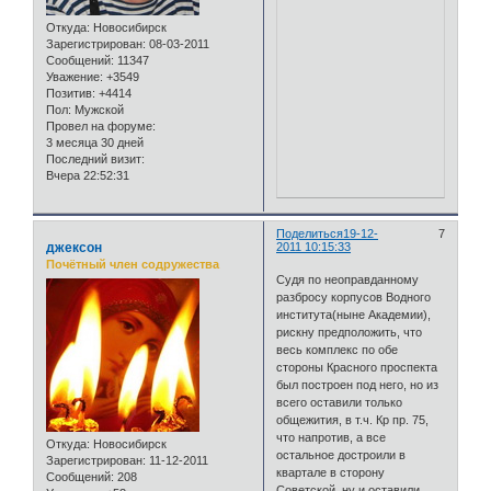
Откуда:
Новосибирск
Зарегистрирован
: 08-03-2011
Сообщений:
11347
Уважение:
+3549
Позитив:
+4414
Пол:
Мужской
Провел на форуме:
3 месяца 30 дней
Последний визит:
Вчера 22:52:31
Поделиться
19-12-
7
джексон
2011 10:15:33
Почётный член содружества
Судя по неоправданному
разбросу корпусов Водного
института(ныне Академии),
рискну предположить, что
весь комплекс по обе
стороны Красного проспекта
был построен под него, но из
всего оставили только
общежития, в т.ч. Кр пр. 75,
что напротив, а все
Откуда:
Новосибирск
остальное достроили в
Зарегистрирован
: 11-12-2011
квартале в сторону
Сообщений:
208
Советской, ну и оставили