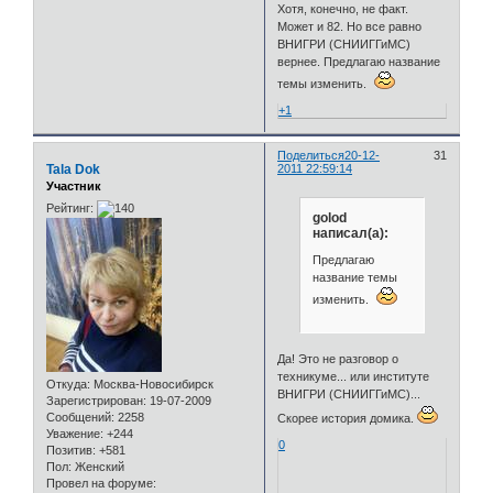
Хотя, конечно, не факт.
Может и 82. Но все равно
ВНИГРИ (СНИИГГиМС)
вернее. Предлагаю название
темы изменить.
+1
Поделиться
20-12-
31
Tala Dok
2011 22:59:14
Участник
Рейтинг:
golod
написал(а):
Предлагаю
название темы
изменить.
Да! Это не разговор о
техникуме... или институте
Откуда:
Москва-Новосибирск
ВНИГРИ (СНИИГГиМС)...
Зарегистрирован
: 19-07-2009
Сообщений:
2258
Скорее история домика.
Уважение:
+244
0
Позитив:
+581
Пол:
Женский
Провел на форуме: