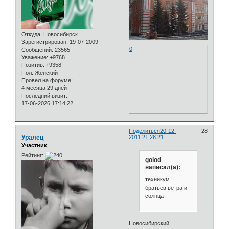
Откуда:
Новосибирск
Зарегистрирован
: 19-07-2009
0
Сообщений:
23565
Уважение:
+9768
Позитив:
+9358
Пол:
Женский
Провел на форуме:
4 месяца 29 дней
Последний визит:
17-06-2026 17:14:22
Поделиться
20-12-
28
Уралец
2011 21:28:21
Участник
Рейтинг:
golod
написал(а):
техникум
братьев ветра и
солнца
Новосибирский