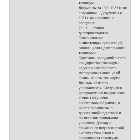
техникум.
Документы за 1929-1937 гг. не
сохранились. Документы с
1981 г. на хранение не
поступали.
Оп. 1 — общего
делопроизводства.
Постановления
вышестоящих организаций,
относящиеся к деятельности
техникума.
Протоколы заседаний совета
при директоре техникума,
педагогического совета,
методических совещаний.
Планы, отчеты техникума.
Доклады об итогах
успеваемости. Сведения о
распределении выпускников.
Отчеты об учебно-
воспитательной работе, о
работе библиотеки, о
допризывной подготовке и
физическом воспитании
учащихся. Доклад о
применении педагогической
системы Ушинского в
авиационном техникуме