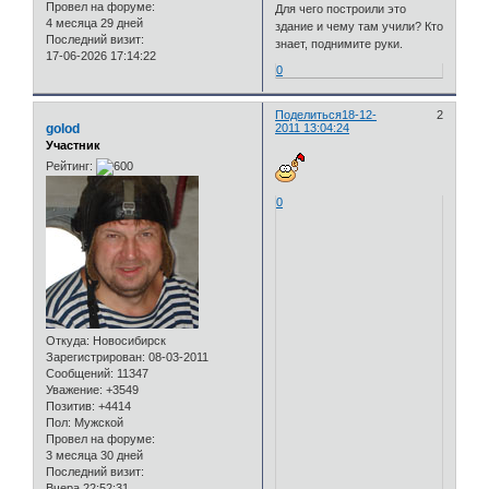
Провел на форуме:
Для чего построили это
4 месяца 29 дней
здание и чему там учили? Кто
Последний визит:
знает, поднимите руки.
17-06-2026 17:14:22
0
Поделиться
18-12-
2
golod
2011 13:04:24
Участник
Рейтинг:
0
Откуда:
Новосибирск
Зарегистрирован
: 08-03-2011
Сообщений:
11347
Уважение:
+3549
Позитив:
+4414
Пол:
Мужской
Провел на форуме:
3 месяца 30 дней
Последний визит:
Вчера 22:52:31