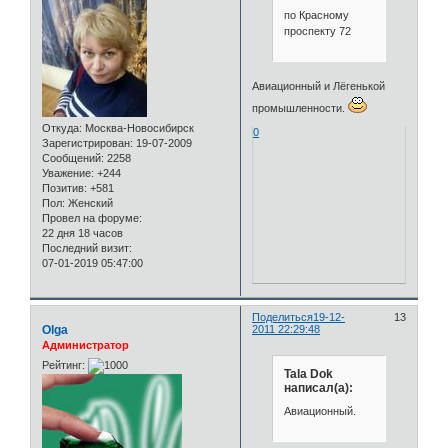
по Красному
проспекту 72
Авиационный и Лёгенькой
промышленности.
Откуда:
Москва-Новосибирск
0
Зарегистрирован
: 19-07-2009
Сообщений:
2258
Уважение:
+244
Позитив:
+581
Пол:
Женский
Провел на форуме:
22 дня 18 часов
Последний визит:
07-01-2019 05:47:00
Поделиться
19-12-
13
Olga
2011 22:29:48
Администратор
Рейтинг:
Tala Dok
написал(а):
Авиационный.