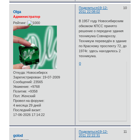
Поделиться
19-12-
10
Olga
2011 22:08:02
Администратор
В 1957 году Новосибирским
Рейтинг:
обкомом КПСС принято
решение о передаче здания
техникума Совнархозу.
Техникум переведён в здание
по Красному проспекту 72, до
1974г. здесь находилось 2
техникума.
0
Откуда:
Новосибирск
Зарегистрирован
: 19-07-2009
Сообщений:
23565
Уважение:
+9768
Позитив:
+9358
Пол:
Женский
Провел на форуме:
4 месяца 29 дней
Последний визит:
17-06-2026 17:14:22
Поделиться
19-12-
11
golod
2011 22:22:31