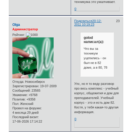
техникума это умалчивает.
0
Поделиться
20-12-
23
Olga
2011 10:19:23
Администратор
Рейтинг:
golod
написал(а):
Что вы за
техникум
уцепились - он
был не в 82
доме, а в 80, 78
Откуда:
Новосибирск
Упс, но я то веду разговор
Зарегистрирован
: 19-07-2009
про весь комплекс - учебный
Сообщений:
23565
корпус, общежития и дом для
Уважение:
+9768
преподавателей. Учебный
Позитив:
+9358
корпус - это и есть дом 82.
Пол:
Женский
Костя, у тебя какая-то другая
Провел на форуме:
информация.
4 месяца 29 дней
Последний визит:
0
17-06-2026 17:14:22