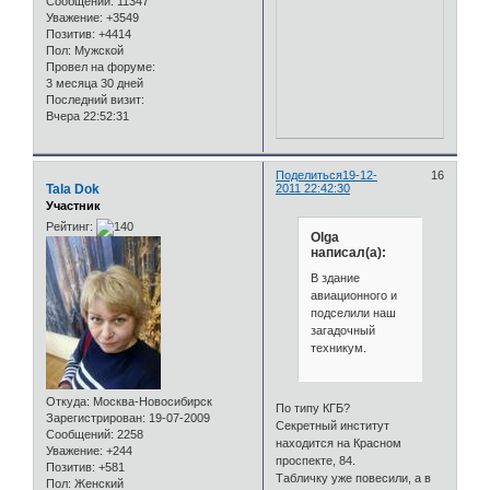
Сообщений:
11347
Уважение:
+3549
Позитив:
+4414
Пол:
Мужской
Провел на форуме:
3 месяца 30 дней
Последний визит:
Вчера 22:52:31
Поделиться
19-12-
16
Tala Dok
2011 22:42:30
Участник
Рейтинг:
Olga
написал(а):
В здание
авиационного и
подселили наш
загадочный
техникум.
Откуда:
Москва-Новосибирск
По типу КГБ?
Зарегистрирован
: 19-07-2009
Секретный институт
Сообщений:
2258
находится на Красном
Уважение:
+244
проспекте, 84.
Позитив:
+581
Табличку уже повесили, а в
Пол:
Женский