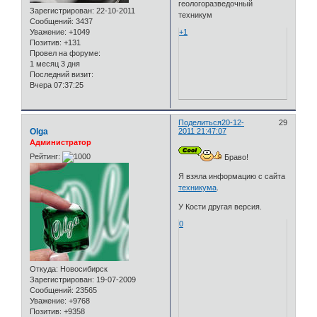
геологоразведочный
Зарегистрирован
: 22-10-2011
техникум
Сообщений:
3437
Уважение:
+1049
+1
Позитив:
+131
Провел на форуме:
1 месяц 3 дня
Последний визит:
Вчера 07:37:25
Поделиться
20-12-
29
Olga
2011 21:47:07
Администратор
Рейтинг:
Браво!
Я взяла информацию с сайта
техникума
.
У Кости другая версия.
0
Откуда:
Новосибирск
Зарегистрирован
: 19-07-2009
Сообщений:
23565
Уважение:
+9768
Позитив:
+9358