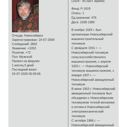
(1929 - по наст. время)
Фонд: Р-1619
Опись: 1
Ед.хранения: 476
Дата: 1938-1980
В ноябре 1929 г. был
организован Новосибирский
Откуда:
Новосибирск
машиностроительный
Зарегистрирован
: 19-07-2009
техникум.
Сообщений:
2802
С февраля 1931 г. —
Уважение:
+1053
Позитив:
+72
Новосибирский техникум
Пол:
Мужской
сельскохозяйственного
Провел на форуме:
машиностроения, с апреля
1 месяц 5 дней
1933 г. — Новосибирский
Последний визит:
техникум машиностроения, с
24-07-2026 00:09:06
января 1937 г. —
Новосибирский авиационный
техникум.
В июне 1953 г. Новосибирский
авиационный техникум был
объединен с Новосибирским
техникумом точной механики
и оптики в Новосибирский
электромеханический
техникум.
С октября 1966 г. —
Новосибирский авиационный