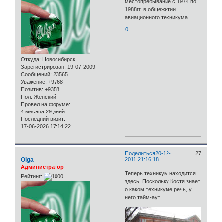
местопребывание с 1974 по
1988гг. в общежитии
авиационного техникума.
0
Откуда:
Новосибирск
Зарегистрирован
: 19-07-2009
Сообщений:
23565
Уважение:
+9768
Позитив:
+9358
Пол:
Женский
Провел на форуме:
4 месяца 29 дней
Последний визит:
17-06-2026 17:14:22
Поделиться
20-12-
27
Olga
2011 21:16:18
Администратор
Теперь техникум находится
Рейтинг:
здесь. Поскольку Костя знает
о каком техникуме речь, у
него тайм-аут.