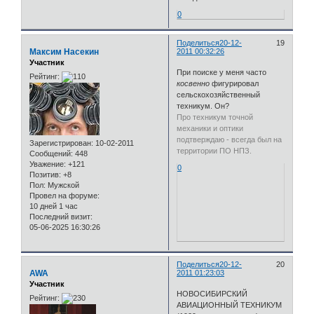
0
Поделиться
20-12-
19
Максим Насекин
2011 00:32:26
Участник
При поиске у меня часто
Рейтинг:
косвенно
фигурировал
сельскохозяйственный
техникум. Он?
Про техникум точной
механики и оптики
подтверждаю - всегда был на
Зарегистрирован
: 10-02-2011
территории ПО НПЗ.
Сообщений:
448
Уважение:
+121
0
Позитив:
+8
Пол:
Мужской
Провел на форуме:
10 дней 1 час
Последний визит:
05-06-2025 16:30:26
Поделиться
20-12-
20
AWA
2011 01:23:03
Участник
НОВОСИБИРСКИЙ
Рейтинг:
АВИАЦИОННЫЙ ТЕХНИКУМ