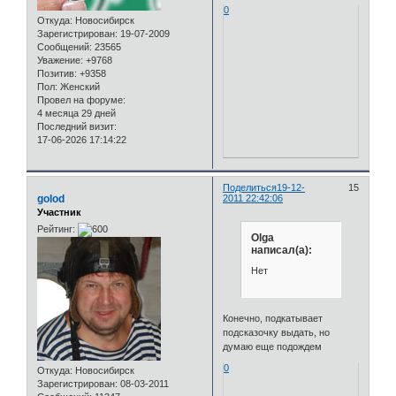
0
Откуда:
Новосибирск
Зарегистрирован
: 19-07-2009
Сообщений:
23565
Уважение:
+9768
Позитив:
+9358
Пол:
Женский
Провел на форуме:
4 месяца 29 дней
Последний визит:
17-06-2026 17:14:22
Поделиться
19-12-
15
golod
2011 22:42:06
Участник
Рейтинг:
Olga
написал(а):
Нет
Конечно, подкатывает
подсказочку выдать, но
думаю еще подождем
0
Откуда:
Новосибирск
Зарегистрирован
: 08-03-2011