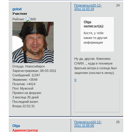
Поделиться
20-12-
24
golod
2011 11:02:18
Участник
Рейтинг:
Olga
написал(а):
Костя, у тебя
какая-то другая
информация
Ну да, другая. Комплекс
СНИИ..., куда и техникум
Откуда:
Новосибирск
братьев ветра и солнца был
Зарегистрирован
: 08-03-2011
зацеплен (послал в личку).
Сообщений:
11347
Уважение:
+3549
0
Позитив:
+4414
Пол:
Мужской
Провел на форуме:
3 месяца 30 дней
Последний визит:
Вчера 22:52:31
Поделиться
20-12-
25
Olga
2011 11:06:06
Администратор