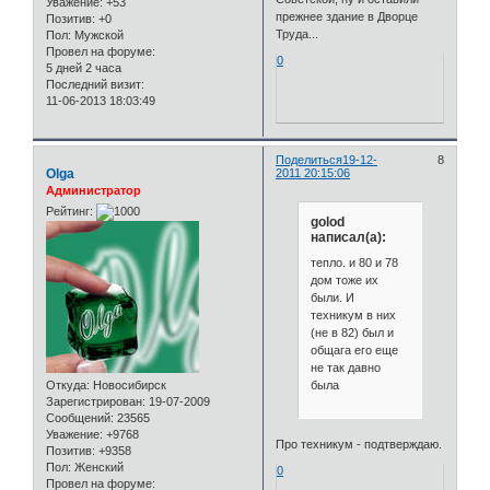
Уважение:
+53
прежнее здание в Дворце
Позитив:
+0
Труда...
Пол:
Мужской
Провел на форуме:
0
5 дней 2 часа
Последний визит:
11-06-2013 18:03:49
Поделиться
19-12-
8
Olga
2011 20:15:06
Администратор
Рейтинг:
golod
написал(а):
тепло. и 80 и 78
дом тоже их
были. И
техникум в них
(не в 82) был и
общага его еще
не так давно
была
Откуда:
Новосибирск
Зарегистрирован
: 19-07-2009
Сообщений:
23565
Уважение:
+9768
Про техникум - подтверждаю.
Позитив:
+9358
Пол:
Женский
0
Провел на форуме: