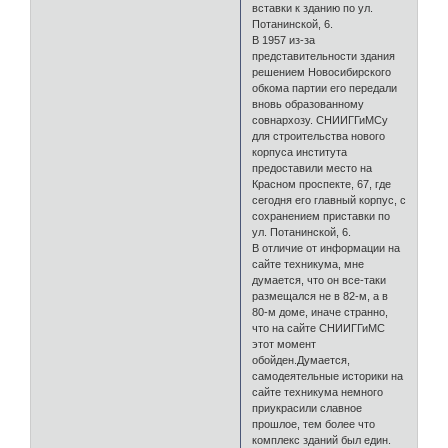
вставки к зданию по ул.
Потанинской, 6.
В 1957 из-за
представительности здания
решением Новосибирского
обкома партии его передали
вновь образованному
совнархозу. СНИИГГиМСу
для строительства нового
корпуса института
предоставили место на
Красном проспекте, 67, где
сегодня его главный корпус, с
сохранением приставки по
ул. Потанинской, 6.
В отличие от информации на
сайте техникума, мне
думается, что он все-таки
размещался не в 82-м, а в
80-м доме, иначе странно,
что на сайте СНИИГГиМС
этот момент
обойден.Думается,
самодеятельные историки на
сайте техникума немного
приукрасили славное
прошлое, тем более что
комплекс зданий был един.