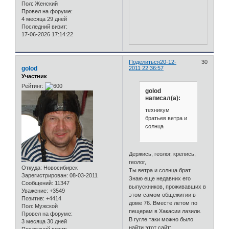
Пол:
Женский
Провел на форуме:
4 месяца 29 дней
Последний визит:
17-06-2026 17:14:22
Поделиться
20-12-
30
golod
2011 22:36:57
Участник
Рейтинг:
golod
написал(а):
техникум
братьев ветра и
солнца
Держись, геолог, крепись,
геолог,
Откуда:
Новосибирск
Ты ветра и солнца брат
Зарегистрирован
: 08-03-2011
Знаю еще недавних его
Сообщений:
11347
выпускников, проживавших в
Уважение:
+3549
этом самом общежитии в
Позитив:
+4414
доме 76. Вместе летом по
Пол:
Мужской
пещерам в Хакасии лазили.
Провел на форуме:
В гугле таки можно было
3 месяца 30 дней
найти этот сайт: