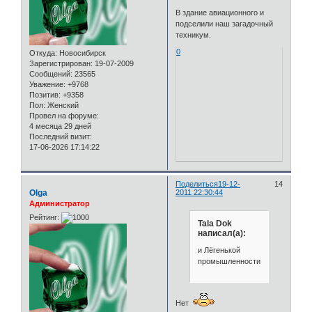
В здание авиационного и
подселили наш загадочный
техникум.
0
Откуда:
Новосибирск
Зарегистрирован
: 19-07-2009
Сообщений:
23565
Уважение:
+9768
Позитив:
+9358
Пол:
Женский
Провел на форуме:
4 месяца 29 дней
Последний визит:
17-06-2026 17:14:22
Поделиться
19-12-
14
Olga
2011 22:30:44
Администратор
Рейтинг:
Tala Dok
написал(а):
и Лёгенькой
промышленности.
Нет