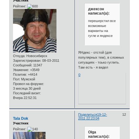
Участник
Рейтинг:
джексон
написал(а):
перешерстил все
возможные
варианты на
гугле и яндексе
ЯНдекс - отстой (для
Откуда:
Новосибирск
популярных тем), в сложных
Зарегистрирован
: 08-03-2011
ситуациях - тоько гуглить.
Сообщений:
11347
Там есть - я видел
Уважение:
+3549
Позитив:
+4414
0
Пол:
Мужской
Провел на форуме:
3 месяца 30 дней
Последний визит:
Вчера 22:52:31
Поделиться
19-12-
12
Tala Dok
2011 22:23:04
Участник
Рейтинг:
Olga
написал(а):