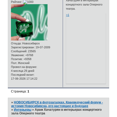
Хачатурян в интерьерах
Рейтинг:
концертного зала Оперного
театра.
+1
Откуда:
Новосибирск
Зарегистрирован
: 19-07-2009
Сообщений:
23565
Уважение:
+9768
Позитив:
+9358
Пол:
Женский
Провел на форуме:
4 месяца 29 дней
Последний визит:
17-06-2026 17:14:22
Страница:
1
»
НОВОСИБИРСК в фотозагадках. Краеведческий форум -
история Новосибирска, его настоящее и будущее
»
Интерьеры
»
Арам Хачатурян в интерьерах концертного
зала Оперного театра