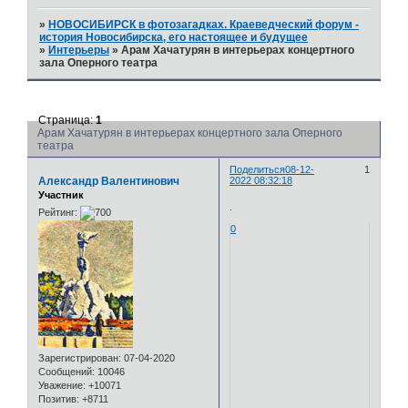
»
НОВОСИБИРСК в фотозагадках. Краеведческий форум -
история Новосибирска, его настоящее и будущее
»
Интерьеры
»
Арам Хачатурян в интерьерах концертного
зала Оперного театра
Страница:
1
Арам Хачатурян в интерьерах концертного зала Оперного
театра
Поделиться
08-12-
1
Александр Валентинович
2022 08:32:18
Участник
.
Рейтинг:
0
Зарегистрирован
: 07-04-2020
Сообщений:
10046
Уважение:
+10071
Позитив:
+8711