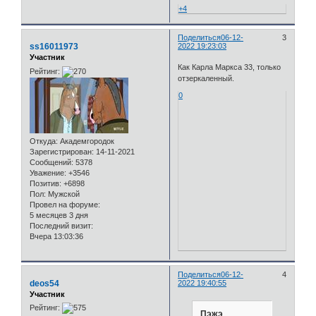
+4
Поделиться
06-12-
3
ss16011973
2022 19:23:03
Участник
Как Карла Маркса 33, только
Рейтинг:
отзеркаленный.
0
Откуда:
Академгородок
Зарегистрирован
: 14-11-2021
Сообщений:
5378
Уважение:
+3546
Позитив:
+6898
Пол:
Мужской
Провел на форуме:
5 месяцев 3 дня
Последний визит:
Вчера 13:03:36
Поделиться
06-12-
4
deos54
2022 19:40:55
Участник
Рейтинг:
Пэжэ