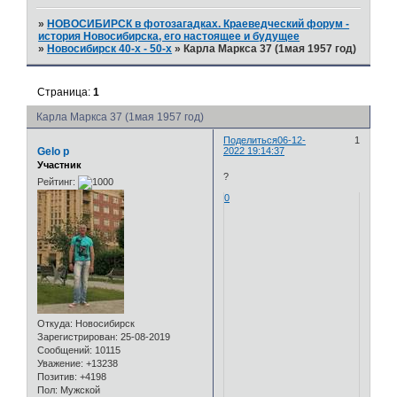
»
НОВОСИБИРСК в фотозагадках. Краеведческий форум -
история Новосибирска, его настоящее и будущее
»
Новосибирск 40-х - 50-х
»
Карла Маркса 37 (1мая 1957 год)
Страница:
1
Карла Маркса 37 (1мая 1957 год)
Поделиться
06-12-
1
Gelo p
2022 19:14:37
Участник
?
Рейтинг:
0
Откуда:
Новосибирск
Зарегистрирован
: 25-08-2019
Сообщений:
10115
Уважение:
+13238
Позитив:
+4198
Пол:
Мужской