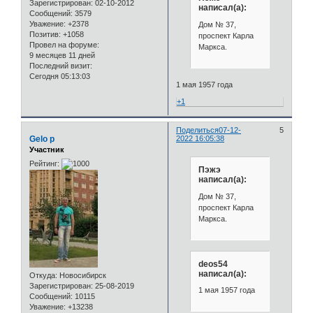
Зарегистрирован
: 02-10-2012
написал(а):
Сообщений:
3579
Уважение:
+2378
Дом № 37,
Позитив:
+1058
проспект Карла
Провел на форуме:
Маркса.
9 месяцев 11 дней
Последний визит:
Сегодня 05:13:03
1 мая 1957 года
+1
Поделиться
07-12-
5
Gelo p
2022 16:05:38
Участник
Рейтинг:
Пэжэ
написал(а):
Дом № 37,
проспект Карла
Маркса.
deos54
написал(а):
Откуда:
Новосибирск
Зарегистрирован
: 25-08-2019
1 мая 1957 года
Сообщений:
10115
Уважение:
+13238