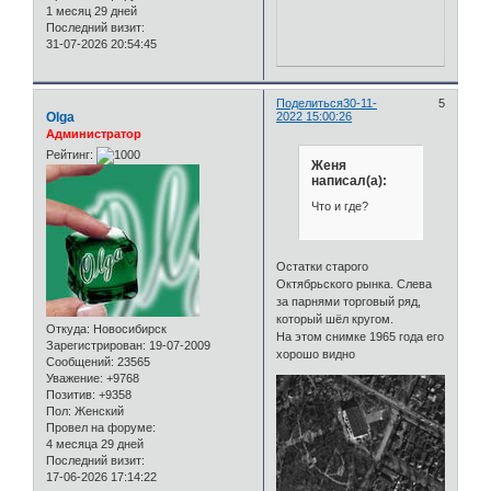
1 месяц 29 дней
Последний визит:
31-07-2026 20:54:45
Поделиться
30-11-
5
Olga
2022 15:00:26
Администратор
Рейтинг:
Женя
написал(а):
Что и где?
Остатки старого
Октябрьского рынка. Слева
за парнями торговый ряд,
который шёл кругом.
Откуда:
Новосибирск
На этом снимке 1965 года его
Зарегистрирован
: 19-07-2009
хорошо видно
Сообщений:
23565
Уважение:
+9768
Позитив:
+9358
Пол:
Женский
Провел на форуме:
4 месяца 29 дней
Последний визит:
17-06-2026 17:14:22