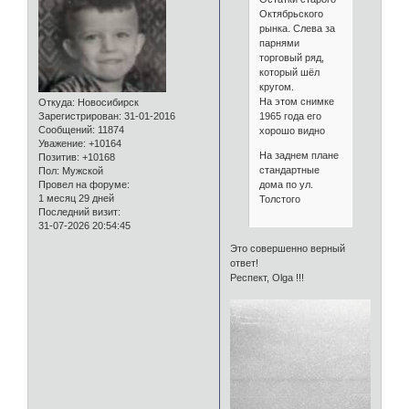
Октябрьского
рынка. Слева за
парнями
торговый ряд,
который шёл
кругом.
На этом снимке
Откуда:
Новосибирск
1965 года его
Зарегистрирован
: 31-01-2016
Сообщений:
11874
хорошо видно
Уважение:
+10164
На заднем плане
Позитив:
+10168
стандартные
Пол:
Мужской
дома по ул.
Провел на форуме:
1 месяц 29 дней
Толстого
Последний визит:
31-07-2026 20:54:45
Это совершенно верный
ответ!
Респект, Olga !!!