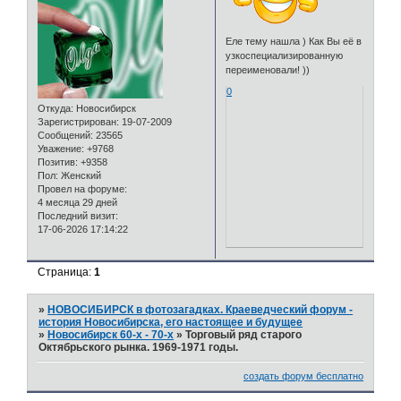
Еле тему нашла ) Как Вы её в
узкоспециализированную
переименовали! ))
0
Откуда:
Новосибирск
Зарегистрирован
: 19-07-2009
Сообщений:
23565
Уважение:
+9768
Позитив:
+9358
Пол:
Женский
Провел на форуме:
4 месяца 29 дней
Последний визит:
17-06-2026 17:14:22
Страница:
1
»
НОВОСИБИРСК в фотозагадках. Краеведческий форум -
история Новосибирска, его настоящее и будущее
»
Новосибирск 60-х - 70-х
»
Торговый ряд старого
Октябрьского рынка. 1969-1971 годы.
создать форум бесплатно