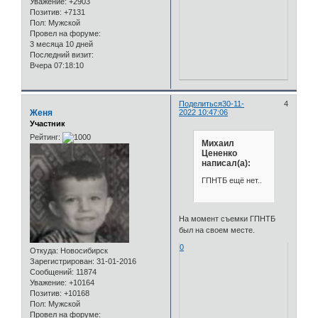
Уважение:
+2903
Позитив:
+7131
Пол:
Мужской
Провел на форуме:
3 месяца 10 дней
Последний визит:
Вчера 07:18:10
Поделиться
30-11-
4
Женя
2022 10:47:06
Участник
Рейтинг:
Михаил
Цененко
написал(а):
ГПНТБ ещё нет..
На момент съемки ГПНТБ
был на своем месте.
0
Откуда:
Новосибирск
Зарегистрирован
: 31-01-2016
Сообщений:
11874
Уважение:
+10164
Позитив:
+10168
Пол:
Мужской
Провел на форуме: