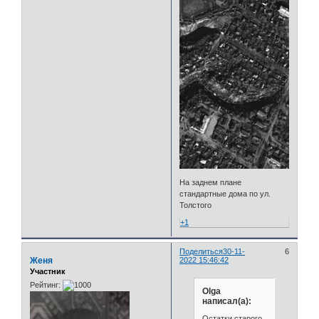
На заднем плане
стандартные дома по ул.
Толстого
+1
Поделиться
30-11-
6
Женя
2022 15:46:42
Участник
Рейтинг:
Olga
написал(а):
Остатки старого