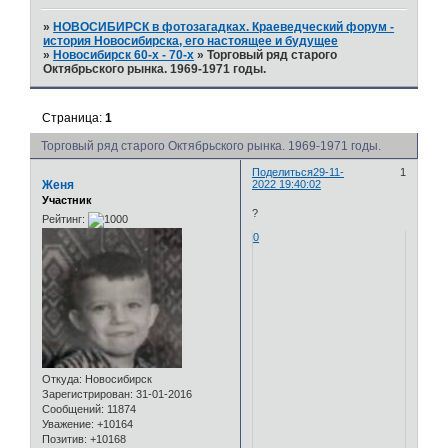
»
НОВОСИБИРСК в фотозагадках. Краеведческий форум -
история Новосибирска, его настоящее и будущее
»
Новосибирск 60-х - 70-х
»
Торговый ряд старого
Октябрьского рынка. 1969-1971 годы.
Страница:
1
Торговый ряд старого Октябрьского рынка. 1969-1971 годы.
Поделиться
29-11-
1
Женя
2022 19:40:02
Участник
?
Рейтинг:
0
Откуда:
Новосибирск
Зарегистрирован
: 31-01-2016
Сообщений:
11874
Уважение:
+10164
Позитив:
+10168