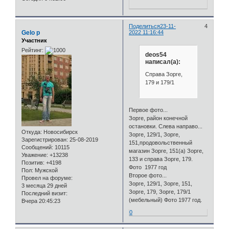
Поделиться
23-11-
4
Gelo p
2022 11:16:44
Участник
Рейтинг:
deos54
написал(а):
Справа Зорге,
179 и 179/1
Первое фото...
Зорге, район конечной
остановки. Слева направо...
Откуда:
Новосибирск
Зорге, 129/1, Зорге,
Зарегистрирован
: 25-08-2019
151,продовольственный
Сообщений:
10115
магазин Зорге, 151(а) Зорге,
Уважение:
+13238
133 и справа Зорге, 179.
Позитив:
+4198
Фото 1977 год
Пол:
Мужской
Второе фото...
Провел на форуме:
Зорге, 129/1, Зорге, 151,
3 месяца 29 дней
Зорге, 179, Зорге, 179/1
Последний визит:
(мебельный) Фото 1977 год.
Вчера 20:45:23
0