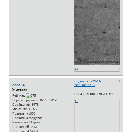
+6
Поделиться
23-11-
3
deos54
2022 00:55:15
Участник
Справа Зорге, 179 и 179/1
Рейтинг:
Зарегистрирован
: 02-10-2012
+1
Сообщений:
3578
Уважение:
+2377
Позитив:
+1058
Провел на форуме:
9 месяцев 11 дней
Последний визит:
Сегодня 04:52:06