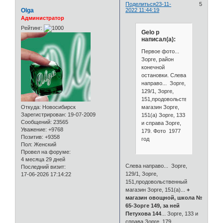
Поделиться
23-11-
5
Olga
2022 11:44:19
Администратор
Рейтинг:
Gelo p
написал(а):
Первое фото...
Зорге, район
конечной
остановки. Слева
направо... Зорге,
129/1, Зорге,
151,продовольственный
магазин Зорге,
Откуда:
Новосибирск
Зарегистрирован
: 19-07-2009
151(а) Зорге, 133
Сообщений:
23565
и справа Зорге,
Уважение:
+9768
179. Фото 1977
Позитив:
+9358
год
Пол:
Женский
Провел на форуме:
4 месяца 29 дней
Слева направо... Зорге,
Последний визит:
129/1, Зорге,
17-06-2026 17:14:22
151,продовольственный
магазин Зорге, 151(а)...
+
магазин овощной, школа №
65-Зорге 149, за ней
Петухова 144
... Зорге, 133 и
справа Зорге, 179.