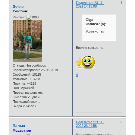
Поделиться
23-11-
7
Gelo p
2022 14:15:08
Участник
Рейтинг:
Olga
написал(а):
Условно так
Вполне конкретно!
Откуда:
Новосибирск
Зарегистрирован
: 25-08-2019
Сообщений:
10115
0
Уважение:
+13238
Позитив:
+4198
Пол:
Мужской
Провел на форуме:
3 месяца 29 дней
Последний визит:
Вчера 20:45:23
Поделиться
23-11-
8
Палыч
2022 23:44:58
Модератор
Интересно откуда фото: