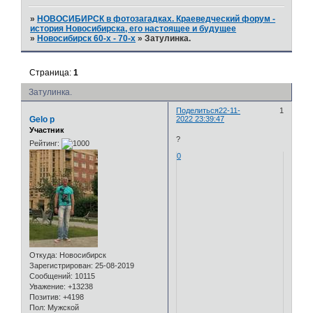
»
НОВОСИБИРСК в фотозагадках. Краеведческий форум -
история Новосибирска, его настоящее и будущее
»
Новосибирск 60-х - 70-х
»
Затулинка.
Страница:
1
Затулинка.
Поделиться
22-11-
1
Gelo p
2022 23:39:47
Участник
?
Рейтинг:
0
Откуда:
Новосибирск
Зарегистрирован
: 25-08-2019
Сообщений:
10115
Уважение:
+13238
Позитив:
+4198
Пол:
Мужской