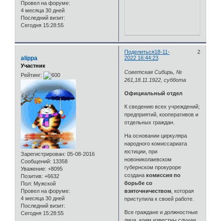
Провел на форуме:
4 месяца 30 дней
Последний визит:
Сегодня 15:28:55
Поделиться
18-11-
2
alippa
2022 16:44:23
Участник
Советская Сибирь, №
Рейтинг:
261,18.11.1922, суббота
Официальный отдел
К сведению всех учреждений;
предприятий, кооперативов и
отдельных граждан.
На основании циркуляра
народного комиссариата
юстиции, при
Зарегистрирован
: 05-08-2016
новониколаевском
Сообщений:
13358
губернском прокуроре
Уважение:
+8095
создана
комиссия по
Позитив:
+6632
борьбе со
Пол:
Мужской
Провел на форуме:
взяточничеством
, которая
4 месяца 30 дней
приступила к своей работе.
Последний визит:
Все граждане и должностные
Сегодня 15:28:55
лица, коим известны случаи