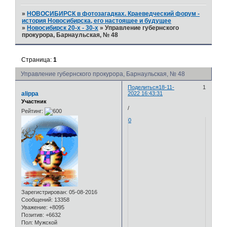
»
НОВОСИБИРСК в фотозагадках. Краеведческий форум -
история Новосибирска, его настоящее и будущее
»
Новосибирск 20-х - 30-х
»
Управление губернского
прокурора, Барнаульская, № 48
Страница:
1
Управление губернского прокурора, Барнаульская, № 48
Поделиться
18-11-
1
alippa
2022 16:43:31
Участник
/
Рейтинг:
0
Зарегистрирован
: 05-08-2016
Сообщений:
13358
Уважение:
+8095
Позитив:
+6632
Пол:
Мужской