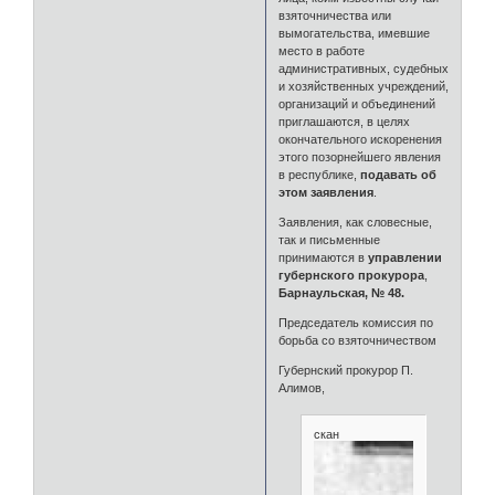
взяточничества или
вымогательства, имевшие
место в работе
административных, судебных
и хозяйственных учреждений,
организаций и объединений
приглашаются, в целях
окончательного искоренения
этого позорнейшего явления
в республике,
подавать об
этом заявления
.
Заявления, как словесные,
так и письменные
принимаются в
управлении
губернского прокурора
,
Барнаульская, № 48.
Председатель комиссия по
борьба со взяточничеством
Губернский прокурор П.
Алимов,
скан