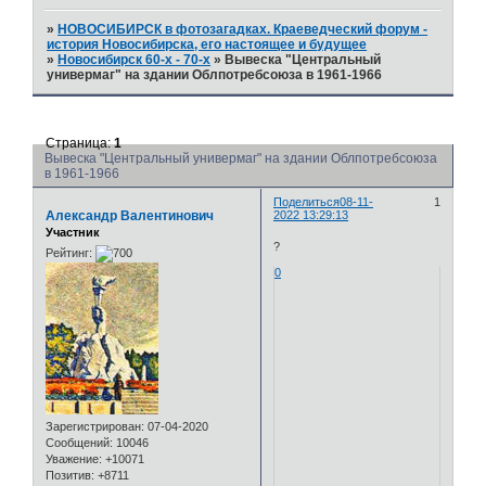
»
НОВОСИБИРСК в фотозагадках. Краеведческий форум -
история Новосибирска, его настоящее и будущее
»
Новосибирск 60-х - 70-х
»
Вывеска "Центральный
универмаг" на здании Облпотребсоюза в 1961-1966
Страница:
1
Вывеска "Центральный универмаг" на здании Облпотребсоюза
в 1961-1966
Поделиться
08-11-
1
Александр Валентинович
2022 13:29:13
Участник
?
Рейтинг:
0
Зарегистрирован
: 07-04-2020
Сообщений:
10046
Уважение:
+10071
Позитив:
+8711