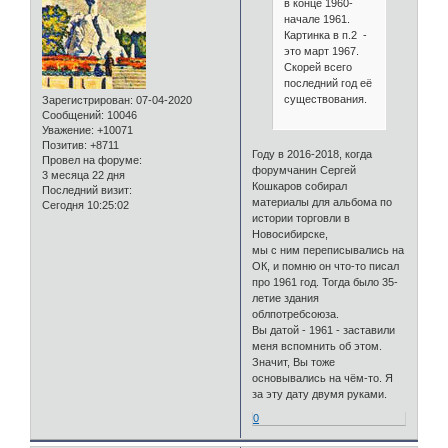
в конце 1960-
начале 1961.
Картинка в п.2 -
это март 1967.
Скорей всего
последний год её
существования.
Зарегистрирован
: 07-04-2020
Сообщений:
10046
Уважение:
+10071
Позитив:
+8711
Году в 2016-2018, когда
Провел на форуме:
форумчанин Сергей
3 месяца 22 дня
Кошкаров собирал
Последний визит:
материалы для альбома по
Сегодня 10:25:02
истории торговли в
Новосибирске,
мы с ним переписывались на
ОК, и помню он что-то писал
про 1961 год. Тогда было 35-
летие здания
облпотребсоюза.
Вы датой - 1961 - заставили
меня вспомнить об этом.
Значит, Вы тоже
основывались на чём-то. Я
за эту дату двумя руками.
0