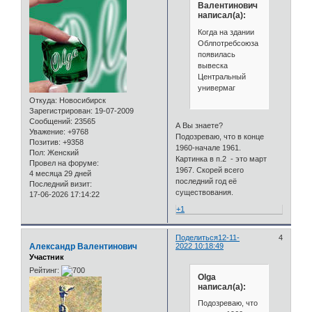
Валентинович
написал(а):
Когда на здании
Облпотребсоюза
появилась
вывеска
Центральный
универмаг
Откуда:
Новосибирск
Зарегистрирован
: 19-07-2009
Сообщений:
23565
А Вы знаете?
Уважение:
+9768
Подозреваю, что в конце
Позитив:
+9358
1960-начале 1961.
Пол:
Женский
Картинка в п.2 - это март
Провел на форуме:
1967. Скорей всего
4 месяца 29 дней
последний год её
Последний визит:
существования.
17-06-2026 17:14:22
+1
Поделиться
12-11-
4
Александр Валентинович
2022 10:18:49
Участник
Рейтинг:
Olga
написал(а):
Подозреваю, что