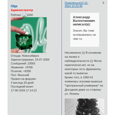
Поделиться
12-11-
5
Olga
2022 12:22:45
Администратор
Рейтинг:
Александр
Валентинович
написал(а):
Значит, Вы тоже
основывались на
чём-то.
Несомненно ))) В основном
Откуда:
Новосибирск
на логике и
Зарегистрирован
: 19-07-2009
наблюдательности ))) Фоток
Сообщений:
23565
практически нет, но на
Уважение:
+9768
некоторых есть фрагменты
Позитив:
+9358
какой-то вывески.
Пол:
Женский
Кроме того, в 1960-61
Провел на форуме:
появилась похожая вывеска
4 месяца 29 дней
"Центральный универмаг" на
Последний визит:
Доходном доме со стороны
17-06-2026 17:14:22
ул. Ленина.