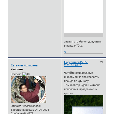
значит, это было - допустим ,
в начале 70-х.
0
Поделиться
15-05-
21
Евгений Козионов
2025 16:46:51
Участник
Читайте официальную
Рейтинг:
информацию про крепость
пройдя по QR коду.
Там и автор идеи и история
появления, правда очень
кратко.
Откуда:
Академгородок
Зарегистрирован
: 04-04-2024
Сообщений:
4979