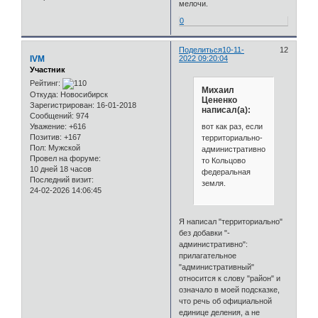
мелочи.
0
Поделиться
10-11-
12
IVM
2022 09:20:04
Участник
Рейтинг:
Михаил
Откуда:
Новосибирск
Цененко
Зарегистрирован
: 16-01-2018
написал(а):
Сообщений:
974
вот как раз, если
Уважение:
+616
Позитив:
+167
территориально-
Пол:
Мужской
административно,
Провел на форуме:
то Кольцово
10 дней 18 часов
федеральная
Последний визит:
земля.
24-02-2026 14:06:45
Я написал "территориально"
без добавки "-
административно":
прилагательное
"административный"
относится к слову "район" и
означало в моей подсказке,
что речь об официальной
единице деления, а не