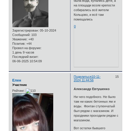
была вода, купались дети, а
на площади возле крепости
собирались всё жители
Кольцово, и всё там
помещались
0
Зарегистрирован
: 05-10-2024
Сообщений:
103
Уважение:
+40
Позитив:
+44
Провел на форуме:
1 день 9 часов
Последний визит:
06-06-2025 10:54:09
Поделиться
10-11-
15
Елен
2024 11:44:56
Участник
Александр Евтушенко
Рейтинг:
Ни чего подобного. Не было
там ни каких бетонных ям и
воды. Фонтан ступенчатый
был рядом с магазином. И
праздники проходили рядом с
магазином.
Вот остатки бывшего