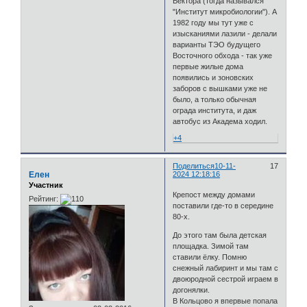
Вектора (тогда назывался
"Институт микробиологии"). А
1982 году мы тут уже с
изысканиями лазили - делали
варианты ТЭО будущего
Восточного обхода - так уже
первые жилые дома
появились и зоновских
заборов с вышками уже не
было, а только обычная
ограда института, и даж
автобус из Академа ходил.
+4
Поделиться
10-11-
17
Елен
2024 12:18:16
Участник
Крепост между домами
Рейтинг:
поставили где-то в середине
80-х.
До этого там была детская
площадка. Зимой там
ставили ёлку. Помню
снежный лабиринт и мы там с
двоюродной сестрой играем в
догонялки.
В Кольцово я впервые попала