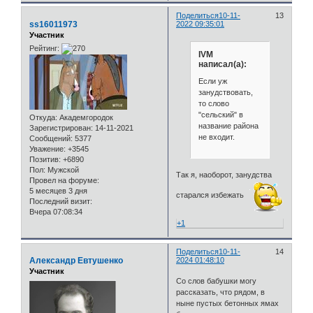
Поделиться
10-11-
13
ss16011973
2022 09:35:01
Участник
Рейтинг:
IVM
написал(а):
Если уж
занудствовать,
то слово
"сельский" в
Откуда:
Академгородок
название района
Зарегистрирован
: 14-11-2021
не входит.
Сообщений:
5377
Уважение:
+3545
Позитив:
+6890
Пол:
Мужской
Так я, наоборот, занудства
Провел на форуме:
5 месяцев 3 дня
старался избежать
Последний визит:
Вчера 07:08:34
+1
Поделиться
10-11-
14
Александр Евтушенко
2024 01:48:10
Участник
Со слов бабушки могу
рассказать, что рядом, в
ныне пустых бетонных ямах