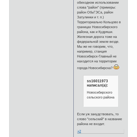
обиходном использовании
слова "район" (примеры:
район ОбьГЭСа, район
Затулинки и т. п.)
Территориально Кольцово в
границах Новосибирского
района, как и Кудряши.
Железная дорога тоже на
федеральной земле везде.
Мы же не говорим, что,
например, станция
Новосибирск-Главный не
находится на территории
города Новосибирска?
ss16011973
написал(а):
Новосибирского
сельского района
Если уж занудствовать, то
слово "сельский" в название
района не входит.
+2