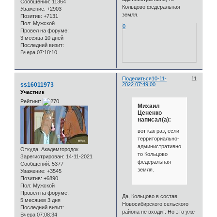
Сообщений:
11364
Кольцово федеральная
Уважение:
+2903
земля.
Позитив:
+7131
Пол:
Мужской
0
Провел на форуме:
3 месяца 10 дней
Последний визит:
Вчера 07:18:10
Поделиться
10-11-
11
ss16011973
2022 07:49:00
Участник
Рейтинг:
Михаил
Цененко
написал(а):
вот как раз, если
территориально-
административно,
Откуда:
Академгородок
то Кольцово
Зарегистрирован
: 14-11-2021
федеральная
Сообщений:
5377
земля.
Уважение:
+3545
Позитив:
+6890
Пол:
Мужской
Провел на форуме:
Да, Кольцово в состав
5 месяцев 3 дня
Новосибирского сельского
Последний визит:
района не входит. Но это уже
Вчера 07:08:34