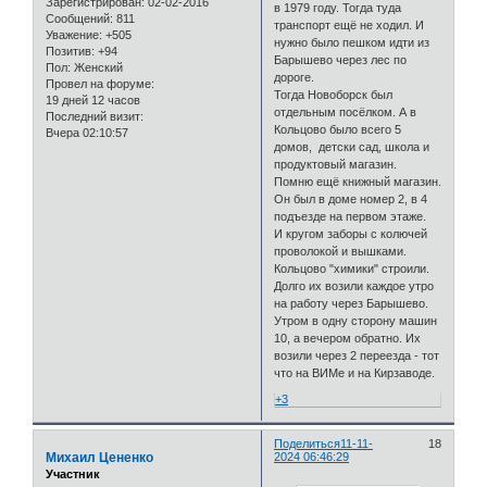
Зарегистрирован
: 02-02-2016
в 1979 году. Тогда туда
Сообщений:
811
транспорт ещё не ходил. И
Уважение:
+505
нужно было пешком идти из
Позитив:
+94
Барышево через лес по
Пол:
Женский
дороге.
Провел на форуме:
Тогда Новоборск был
19 дней 12 часов
отдельным посёлком. А в
Последний визит:
Кольцово было всего 5
Вчера 02:10:57
домов, детски сад, школа и
продуктовый магазин.
Помню ещё книжный магазин.
Он был в доме номер 2, в 4
подъезде на первом этаже.
И кругом заборы с колючей
проволокой и вышками.
Кольцово "химики" строили.
Долго их возили каждое утро
на работу через Барышево.
Утром в одну сторону машин
10, а вечером обратно. Их
возили через 2 переезда - тот
что на ВИМе и на Кирзаводе.
+3
Поделиться
11-11-
18
Михаил Цененко
2024 06:46:29
Участник