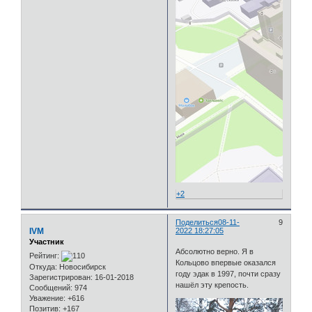
+2
Поделиться
08-11-
9
IVM
2022 18:27:05
Участник
Абсолютно верно. Я в
Рейтинг:
Кольцово впервые оказался
Откуда:
Новосибирск
году эдак в 1997, почти сразу
Зарегистрирован
: 16-01-2018
нашёл эту крепость.
Сообщений:
974
Уважение:
+616
Позитив:
+167