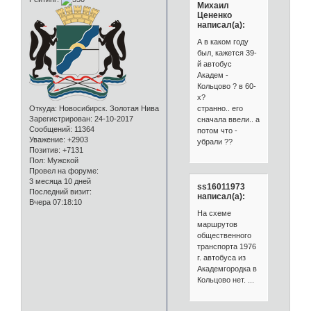
Михаил
Цененко
написал(а):
А в каком году
был, кажется 39-
й автобус
Академ -
Кольцово ? в 60-
х?
странно.. его
Откуда:
Новосибирск. Золотая Нива
Зарегистрирован
: 24-10-2017
сначала ввели.. а
Сообщений:
11364
потом что -
Уважение:
+2903
убрали ??
Позитив:
+7131
Пол:
Мужской
Провел на форуме:
3 месяца 10 дней
ss16011973
Последний визит:
написал(а):
Вчера 07:18:10
На схеме
маршрутов
общественного
транспорта 1976
г. автобуса из
Академгородка в
Кольцово нет. ...