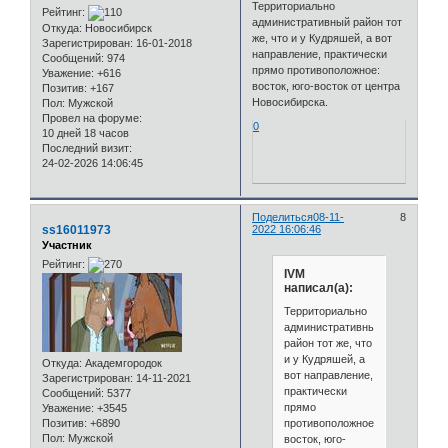
Территориально
Рейтинг:
административный район тот
Откуда:
Новосибирск
же, что и у Кудряшей, а вот
Зарегистрирован
: 16-01-2018
направление, практически
Сообщений:
974
прямо противоположное:
Уважение:
+616
восток, юго-восток от центра
Позитив:
+167
Новосибирска.
Пол:
Мужской
Провел на форуме:
0
10 дней 18 часов
Последний визит:
24-02-2026 14:06:45
Поделиться
08-11-
8
ss16011973
2022 16:06:46
Участник
Рейтинг:
IVM
написал(а):
Территориально
административный
район тот же, что
и у Кудряшей, а
Откуда:
Академгородок
вот направление,
Зарегистрирован
: 14-11-2021
практически
Сообщений:
5377
прямо
Уважение:
+3545
противоположное:
Позитив:
+6890
Пол:
Мужской
восток, юго-