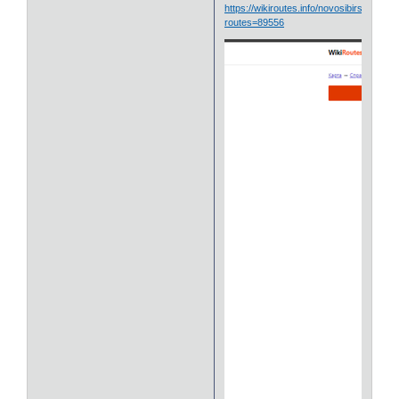
https://wikiroutes.info/novosibirsk?
routes=89556