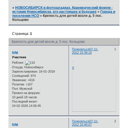
»
НОВОСИБИРСК в фотозагадках. Краеведческий форум -
история Новосибирска, его настоящее и будущее
»
Города и
поселения НСО
»
Крепость для детей возле д. 5 пос.
Кольцово
Страница:
1
Крепость для детей возле д. 5 пос. Кольцово
Поделиться
07-11-
1
IVM
2022 15:39:15
Участник
.
Рейтинг:
Откуда:
Новосибирск
0
Зарегистрирован
: 16-01-2018
Сообщений:
974
Уважение:
+616
Позитив:
+167
Пол:
Мужской
Провел на форуме:
10 дней 18 часов
Последний визит:
24-02-2026 14:06:45
Поделиться
07-11-
2
IVM
2022 15:40:07