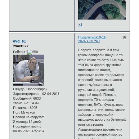
+1
Поделиться
10-11-
16
evg_e1
2024 12:07:49
Участник
Спорите-спорите, а я там
Рейтинг:
грибы собирал и ваще не то,
что б какие-то бетонные ямы,
там была дорога-грунтовка
виляющая по полям,
несколько каких-то сельских
строений, колки смешаного
леса, глубокие лога с
Откуда:
Новосибирск
ручьями и родниковой,
Зарегистрирован
: 02-04-2011
ледяной водой. Потом в
Сообщений:
6633
середине 70-х пришли
Уважение:
+4347
военные, БАТы, бульдозера,
Позитив:
+6995
канавокопатели, понаставили
Пол:
Мужской
заборов с колючкой и
Провел на форуме:
вышками, дорогу из бетонных
2 месяца 12 дней
плит со стороны
Последний визит:
Академгородка протянули и
04-05-2026 12:23:54
построили основной корпус