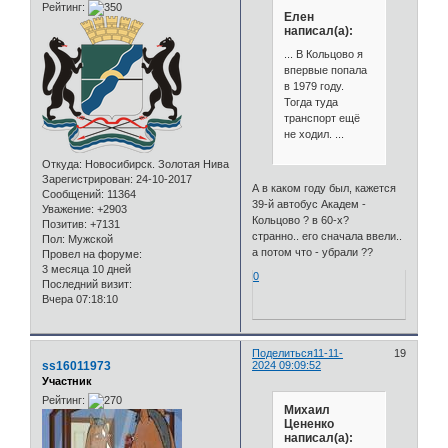
Рейтинг:
Елен
написал(а):
... В Кольцово я
впервые попала
в 1979 году.
Тогда туда
транспорт ещё
не ходил. ...
Откуда:
Новосибирск. Золотая Нива
Зарегистрирован
: 24-10-2017
А в каком году был, кажется
Сообщений:
11364
39-й автобус Академ -
Уважение:
+2903
Кольцово ? в 60-х?
Позитив:
+7131
странно.. его сначала ввели..
Пол:
Мужской
а потом что - убрали ??
Провел на форуме:
3 месяца 10 дней
0
Последний визит:
Вчера 07:18:10
Поделиться
11-11-
19
ss16011973
2024 09:09:52
Участник
Рейтинг:
Михаил
Цененко
написал(а):