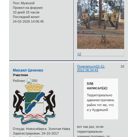
Пол:
Мужской
Провел на форуме:
10 дней 18 часов
Последний визит:
24-02-2026 14:06:45
+2
Поделиться
10-11-
10
Михаил Цененко
2022 06:34:43
Участник
Рейтинг:
IVM
написал(а):
Территориально
административный
район тот же, что
и у Кудряшей
вот как раз, если
Откуда:
Новосибирск. Золотая Нива
территориально-
Зарегистрирован
: 24-10-2017
административно, то