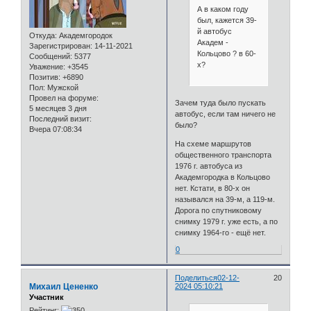
А в каком году
был, кажется 39-
й автобус
Откуда:
Академгородок
Академ -
Зарегистрирован
: 14-11-2021
Кольцово ? в 60-
Сообщений:
5377
х?
Уважение:
+3545
Позитив:
+6890
Пол:
Мужской
Провел на форуме:
Зачем туда было пускать
5 месяцев 3 дня
автобус, если там ничего не
Последний визит:
было?
Вчера 07:08:34
На схеме маршрутов
общественного транспорта
1976 г. автобуса из
Академгородка в Кольцово
нет. Кстати, в 80-х он
назывался на 39-м, а 119-м.
Дорога по спутниковому
снимку 1979 г. уже есть, а по
снимку 1964-го - ещё нет.
0
Поделиться
02-12-
20
Михаил Цененко
2024 05:10:21
Участник
Рейтинг: