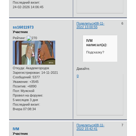
Последний визит:
24-02-2026 14:06:45
Поделиться
08-11-
6
ss16011973
2022 13:00:55
Участник
Рейтинг:
IVM
написал(а):
Подсказку?
Откуда:
Академгородок
Давайте.
Зарегистрирован
: 14-11-2021
0
Сообщений:
5377
Уважение:
+3545
Позитив:
+6890
Пол:
Мужской
Провел на форуме:
5 месяцев 3 дня
Последний визит:
Вчера 07:08:34
Поделиться
08-11-
7
IVM
2022 15:42:41
Участник