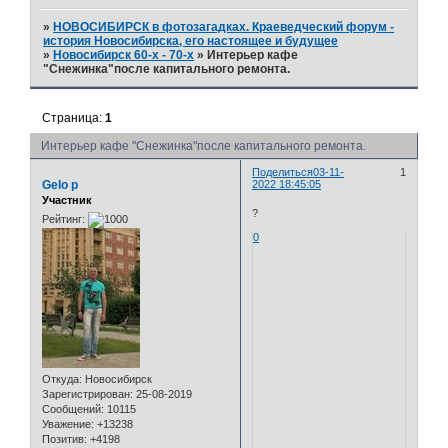
»
НОВОСИБИРСК в фотозагадках. Краеведческий форум -
история Новосибирска, его настоящее и будущее
»
Новосибирск 60-х - 70-х
»
Интерьер кафе
"Снежинка"после капитального ремонта.
Страница:
1
Интерьер кафе "Снежинка"после капитального ремонта.
Поделиться
03-11-
1
Gelo p
2022 18:45:05
Участник
?
Рейтинг:
0
Откуда:
Новосибирск
Зарегистрирован
: 25-08-2019
Сообщений:
10115
Уважение:
+13238
Позитив:
+4198