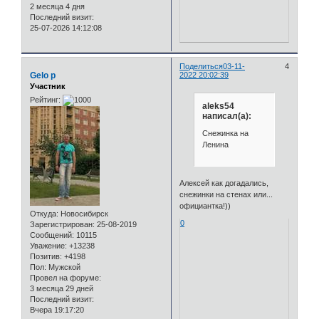
2 месяца 4 дня
Последний визит:
25-07-2026 14:12:08
Поделиться
03-11-
4
Gelo p
2022 20:02:39
Участник
Рейтинг:
aleks54
написал(а):
Снежинка на
Ленина
Алексей как догадались,
снежинки на стенах или...
официантка!))
Откуда:
Новосибирск
0
Зарегистрирован
: 25-08-2019
Сообщений:
10115
Уважение:
+13238
Позитив:
+4198
Пол:
Мужской
Провел на форуме:
3 месяца 29 дней
Последний визит:
Вчера 19:17:20