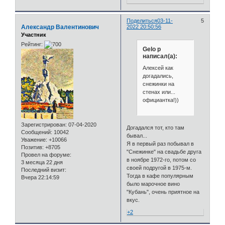
Поделиться
03-11-
5
Александр Валентинович
2022 20:50:56
Участник
Рейтинг:
Gelo p
написал(а):
Алексей как
догадались,
снежинки на
стенах или...
официантка!))
Зарегистрирован
: 07-04-2020
Догадался тот, кто там
Сообщений:
10042
бывал...
Уважение:
+10066
Я в первый раз побывал в
Позитив:
+8705
"Снежинке" на свадьбе друга
Провел на форуме:
в ноябре 1972-го, потом со
3 месяца 22 дня
своей подругой в 1975-м.
Последний визит:
Тогда в кафе популярным
Вчера 22:14:59
было марочное вино
"Кубань", очень приятное на
вкус.
+2