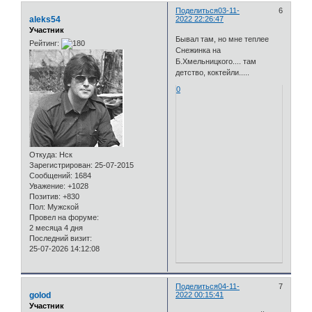
Поделиться
03-11-
6
aleks54
2022 22:26:47
Участник
Бывал там, но мне теплее
Рейтинг:
Снежинка на
Б.Хмельницкого.... там
детство, коктейли.....
0
Откуда:
Нск
Зарегистрирован
: 25-07-2015
Сообщений:
1684
Уважение:
+1028
Позитив:
+830
Пол:
Мужской
Провел на форуме:
2 месяца 4 дня
Последний визит:
25-07-2026 14:12:08
Поделиться
04-11-
7
golod
2022 00:15:41
Участник