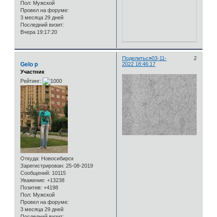
Пол:
Мужской
Провел на форуме:
3 месяца 29 дней
Последний визит:
Вчера 19:17:20
Поделиться
03-11-
2
Gelo p
2022 18:46:17
Участник
Рейтинг:
Откуда:
Новосибирск
Зарегистрирован
: 25-08-2019
Сообщений:
10115
Уважение:
+13238
Позитив:
+4198
Пол:
Мужской
Провел на форуме:
3 месяца 29 дней
Последний визит: