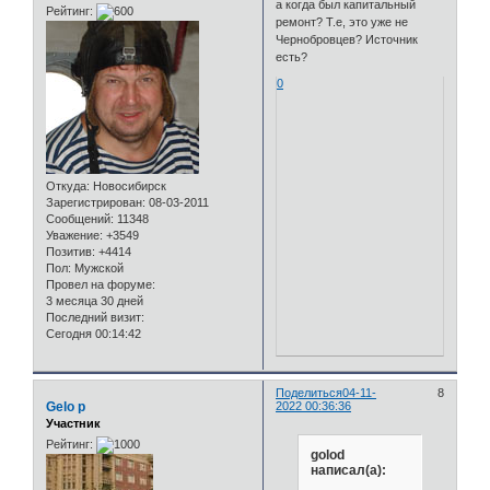
а когда был капитальный
Рейтинг:
ремонт? Т.е, это уже не
Чернобровцев? Источник
есть?
0
Откуда:
Новосибирск
Зарегистрирован
: 08-03-2011
Сообщений:
11348
Уважение:
+3549
Позитив:
+4414
Пол:
Мужской
Провел на форуме:
3 месяца 30 дней
Последний визит:
Сегодня 00:14:42
Поделиться
04-11-
8
Gelo p
2022 00:36:36
Участник
Рейтинг:
golod
написал(а):