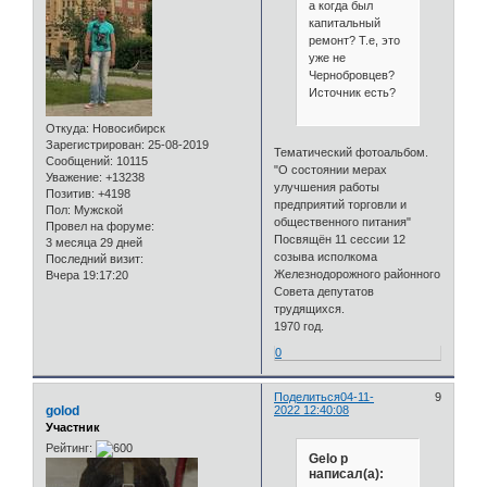
а когда был
капитальный
ремонт? Т.е, это
уже не
Чернобровцев?
Источник есть?
Откуда:
Новосибирск
Зарегистрирован
: 25-08-2019
Тематический фотоальбом.
Сообщений:
10115
"О состоянии мерах
Уважение:
+13238
улучшения работы
Позитив:
+4198
предприятий торговли и
Пол:
Мужской
общественного питания"
Провел на форуме:
Посвящён 11 сессии 12
3 месяца 29 дней
созыва исполкома
Последний визит:
Железнодорожного районного
Вчера 19:17:20
Совета депутатов
трудящихся.
1970 год.
0
Поделиться
04-11-
9
golod
2022 12:40:08
Участник
Рейтинг:
Gelo p
написал(а):