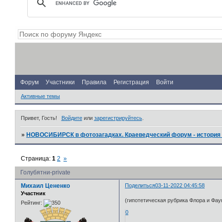
Форум
Участники
Правила
Регистрация
Войти
Активные темы
Привет, Гость!
Войдите
или
зарегистрируйтесь
.
»
НОВОСИБИРСК в фотозагадках. Краеведческий форум - история 
Страница:
1
2
»
Голубятни-private
Михаил Цененко
Поделиться
03-11-2022 04:45:58
Участник
(гипотетическая рубрика Флора и Фау
Рейтинг:
0