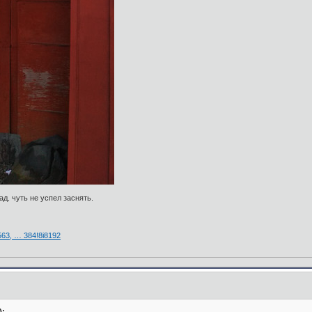
ад. чуть не успел заснять.
63, … 384!8i8192
):