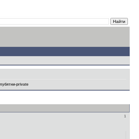
лубятни-private
1