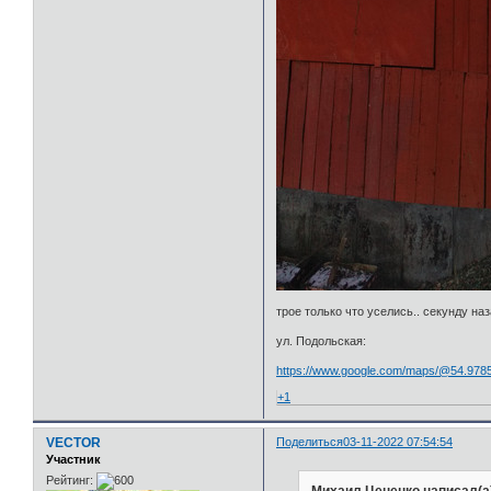
трое только что уселись.. секунду наз
ул. Подольская:
https://www.google.com/maps/@54.9785
+1
VECTOR
Поделиться
03-11-2022 07:54:54
Участник
Рейтинг:
Михаил Цененко написал(а