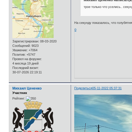
трое только что уселись.. секун
На секунду показалось, что голубятня
0
Зарегистрирован
: 08-03-2020
Сообщений:
9023
Уважение:
+7064
Позитив:
+5747
Провел на форуме:
4 месяца 19 дней
Последний визит:
30-07-2026 22:19:11
Михаил Цененко
Поделиться
05-11-2022 05:37:31
Участник
Рейтинг: