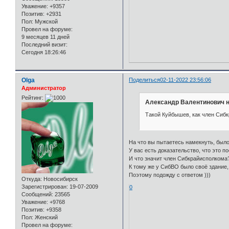
Уважение:
+9357
Позитив:
+2931
Пол:
Мужской
Провел на форуме:
9 месяцев 11 дней
Последний визит:
Сегодня 18:26:46
Olga
Поделиться
02-11-2022 23:56:06
Администратор
Рейтинг:
Александр Валентинович н
Такой Куйбышев, как член Сибк
На что вы пытаетесь намекнуть, было
У вас есть доказательство, что это 
И что значит член Сибкрайисполкома
К тому же у СибВО было своё здание,
Поэтому подожду с ответом )))
Откуда:
Новосибирск
Зарегистрирован
: 19-07-2009
0
Сообщений:
23565
Уважение:
+9768
Позитив:
+9358
Пол:
Женский
Провел на форуме: