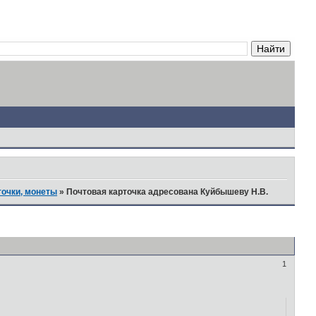
точки, монеты
»
Почтовая карточка адресована Куйбышеву Н.В.
1