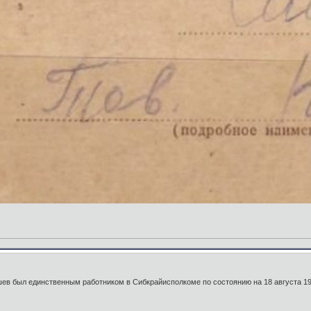
шев был единственным работником в Сибкрайисполкоме по состоянию на 18 августа 19