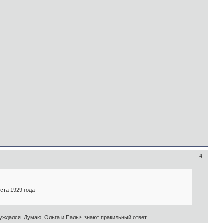
4
ста 1929 года
уждался. Думаю, Ольга и Палыч знают правильный ответ.