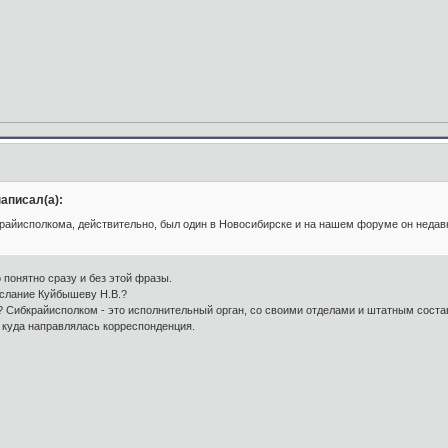
аписал(а):
райисполкома, действительно, был один в Новосибирске и на нашем форуме он недав
 понятно сразу и без этой фразы.
послание Куйбышеву Н.В.?
? Сибкрайисполком - это исполнительный орган, со своими отделами и штатным сост
 куда направлялась корреспонденция.