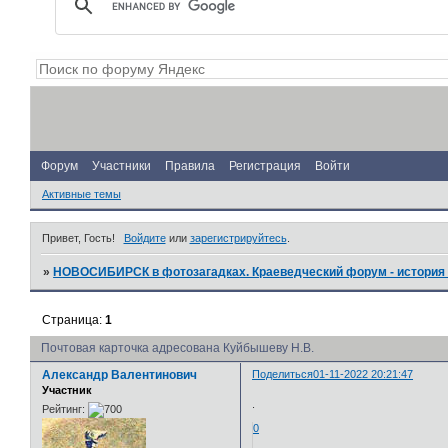
Форум
Участники
Правила
Регистрация
Войти
Активные темы
Привет, Гость!
Войдите
или
зарегистрируйтесь
.
»
НОВОСИБИРСК в фотозагадках. Краеведческий форум - история 
Страница:
1
Почтовая карточка адресована Куйбышеву Н.В.
Александр Валентинович
Поделиться
01-11-2022 20:21:47
Участник
.
Рейтинг:
0