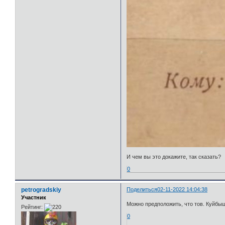
И чем вы это докажите, так сказать?
0
petrogradskiy
Поделиться
02-11-2022 14:04:38
Участник
Можно предположить, что тов. Куйбы
Рейтинг:
0