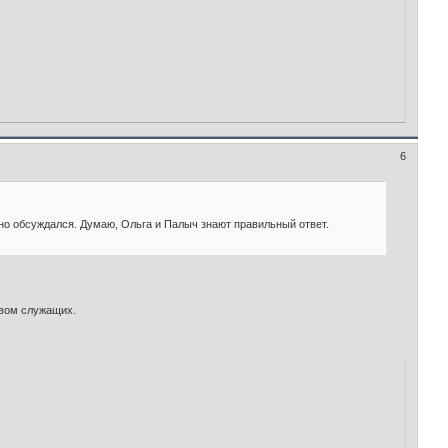
6
но обсуждался. Думаю, Ольга и Палыч знают правильный ответ.
авом служащих.