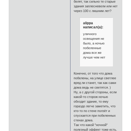
белят, так сильно те старые
здания заплесневели или нет
через 100 с лишним лет?
alippa
написал(а):
уличного
освещения не
было, а ночью
побеленные
дома все же
лучше чем нет
Конечно, от того что дома
побелены, на улице светлее
вряд ли станет, так как сами
дома ведь не светятся. )
Ну, а с другой стороны, если
какой-то сторож ночью
обходит здание, то ему
гораздо легче заметить, что
кто-то по стене ползёт и
спускается при побеленных
стенах дома.
Так что какой "ночной"
полезный эффект тоже есть,