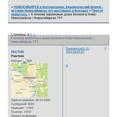
»
НОВОСИБИРСК в фотозагадках. Краеведческий форум -
история Новосибирска, его настоящее и будущее
»
Просто
поболтать
»
А почему кирпичные дома белили в Ново-
Николаевске / Новосибирске ???
Страница:
1
2
»
А почему кирпичные дома белили в Ново-Николаевске /
Новосибирске ???
Поделиться
01-11-
1
VECTOR
2022 09:04:19
Участник
...
Рейтинг:
0
Зарегистрирован
: 08-03-2020
Сообщений:
9023
Уважение:
+7064
Позитив:
+5747
Провел на форуме: