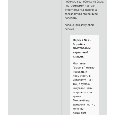
побелки, т.е. побелка не была
неотъемлемой частью
строительства здания, а
только позже его решили
побелить.
Короче, выскажу свои
версии.
Версия № 2 -
борьба с
ВЫСОЛАМИ
кирпичной
кладки.
Что такое
"высолы" можно
поискать и
посмотреть в
интернете, но и
так, я думаю,
каждый с ними
встречался на
домах.
Внешний вид
дома они портят,
конечно.
Когда дом