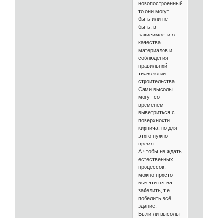
новопостроенный,
то они могут
быть или не
быть, в
зависимости от
качества
материалов и
соблюдения
правильной
технологии
строительства.
Сами высолы
могут со
временем
выветриться с
поверхности
кирпича, но для
этого нужно
время.
А чтобы не ждать
естественных
процессов,
можно просто
все эти пятна
забелить, т.е.
побелить всё
здание.
Были ли высолы