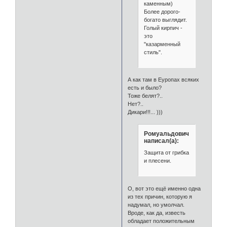
каменным)
Более дорого-
богато выглядит.
Голый кирпич -
это
"казарменный
стиль".
А как там в Еуропах всяких
есть и было?
Тоже белят?..
Нет?..
Дикари!!!... )))
Ромуальдович
написал(а):
Защита от грибка
и плесени.
О, вот это ещё именно одна
из тех причин, которую я
надумал, но умолчал.
Вроде, как да, известь
обладает положительным