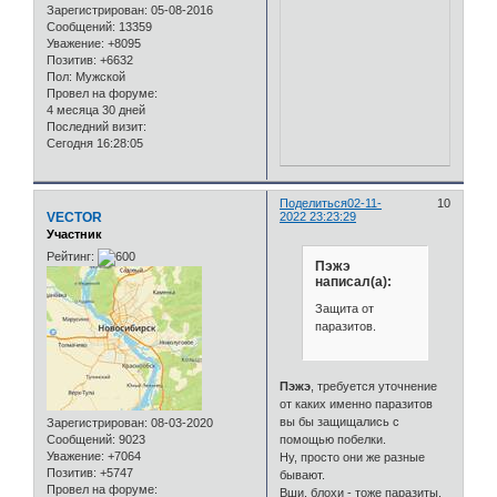
Зарегистрирован
: 05-08-2016
Сообщений:
13359
Уважение:
+8095
Позитив:
+6632
Пол:
Мужской
Провел на форуме:
4 месяца 30 дней
Последний визит:
Сегодня 16:28:05
Поделиться
02-11-
10
VECTOR
2022 23:23:29
Участник
Рейтинг:
Пэжэ
написал(а):
Защита от
паразитов.
Пэжэ
, требуется уточнение
от каких именно паразитов
вы бы защищались с
Зарегистрирован
: 08-03-2020
Сообщений:
9023
помощью побелки.
Уважение:
+7064
Ну, просто они же разные
Позитив:
+5747
бывают.
Провел на форуме:
Вши, блохи - тоже паразиты.