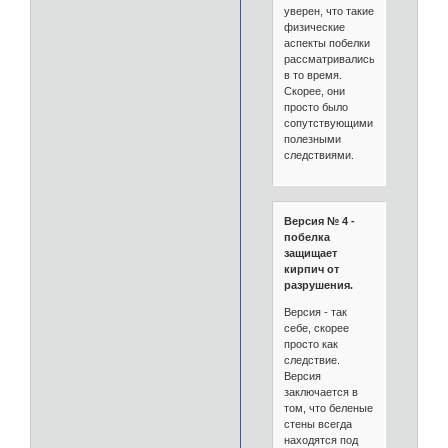
уверен, что такие
физические
аспекты побелки
рассматривались
в то время.
Скорее, они
просто было
сопутствующими
полезными
следствиями.
Версия № 4 -
побелка
защищает
кирпич от
разрушения.
Версия - так
себе, скорее
просто как
следствие.
Версия
заключается в
том, что беленые
стены всегда
находятся под