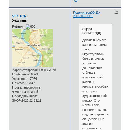
+1
Поделиться
03-11-
12
VECTOR
2022 09:11:01
Участник
Рейтинг:
alippa
написал(а):
думаю в Томске
кирпичные дома
тоже
штукатурили и
белили, думаю
это было
дешевле чем
Зарегистрирован
: 08-03-2020
отбирать
Сообщений:
9023
качественный
Уважение:
+7064
кирпич и
Позитив:
+5747
нанимать особых
Провел на форуме:
мастеров
4 месяца 19 дней
художественной
Последний визит:
кладки. Это
30-07-2026 22:19:11
могли себе
позволить купцы
с дурных денег, а
общественные
здания
строились по