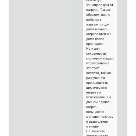
защищает дом от
нагрева. Таким
образом, после
побелки в
жаркую погоду
дома меньше
нагреваются и в
доме более
прохладно.
Ну и для
сохранности
кирпичной кладки
от разрушения
это тоже
неплохо, так как
разрушения
происходят из
циклического
нагрева и
охлаждения, а в
данном случае
нагрев
получается
меньше, поэтому
и разрушение
меньше.
Не знаю как
актуальна эта