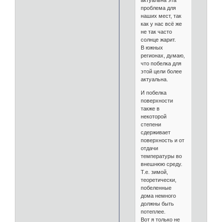
проблема для
наших мест, так
как у нас всё же
не так часто
солнце жарит.
В южных
регионах, думаю,
что побелка для
этой цели более
актуальна.
И побелка
поверхности
также в
некоторой
степени
сдерживает
поверхность и от
отдачи
температуры во
внешнюю среду.
Т.е. зимой,
теоретически,
побеленные
дома немного
должны быть
потеплее.
Вот я только не