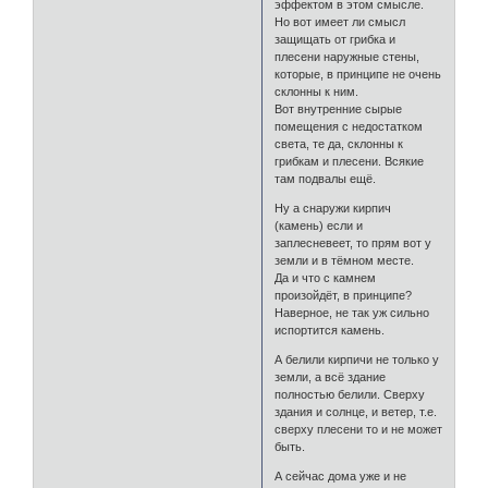
эффектом в этом смысле.
Но вот имеет ли смысл
защищать от грибка и
плесени наружные стены,
которые, в принципе не очень
склонны к ним.
Вот внутренние сырые
помещения с недостатком
света, те да, склонны к
грибкам и плесени. Всякие
там подвалы ещё.
Ну а снаружи кирпич
(камень) если и
заплесневеет, то прям вот у
земли и в тёмном месте.
Да и что с камнем
произойдёт, в принципе?
Наверное, не так уж сильно
испортится камень.
А белили кирпичи не только у
земли, а всё здание
полностью белили. Сверху
здания и солнце, и ветер, т.е.
сверху плесени то и не может
быть.
А сейчас дома уже и не