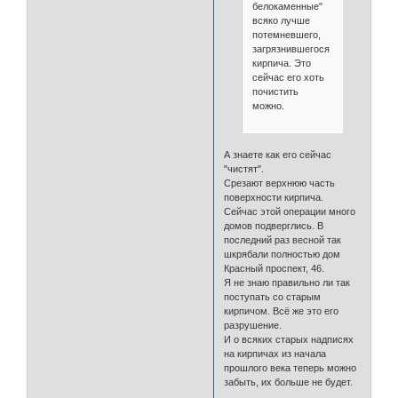
белокаменные"
всяко лучше
потемневшего,
загрязнившегося
кирпича. Это
сейчас его хоть
почистить
можно.
А знаете как его сейчас
"чистят".
Срезают верхнюю часть
поверхности кирпича.
Сейчас этой операции много
домов подверглись. В
последний раз весной так
шкрябали полностью дом
Красный проспект, 46.
Я не знаю правильно ли так
поступать со старым
кирпичом. Всё же это его
разрушение.
И о всяких старых надписях
на кирпичах из начала
прошлого века теперь можно
забыть, их больше не будет.