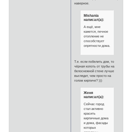
наверное.
Mishania
написал(а):
А ещё, мне
кажется, печное
отопление не
способствует
опрятности дома.
Т.е. если побелить дом, то
чёрная копоть от трубы на
белоснежной стене лучше
выглядит, чем просто на
голом кирпиче? )))
Женя
написал(а):
Сейчас город
стал активно
красить
кирпичные дома
и дома, фасады
которых