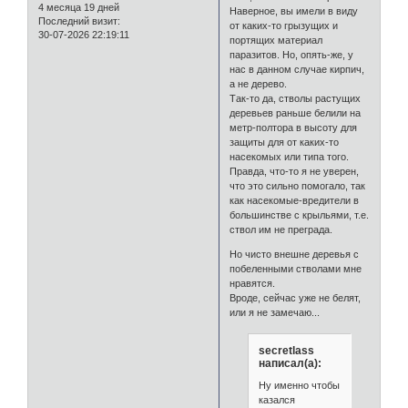
4 месяца 19 дней
Наверное, вы имели в виду
Последний визит:
от каких-то грызущих и
30-07-2026 22:19:11
портящих материал
паразитов. Но, опять-же, у
нас в данном случае кирпич,
а не дерево.
Так-то да, стволы растущих
деревьев раньше белили на
метр-полтора в высоту для
защиты для от каких-то
насекомых или типа того.
Правда, что-то я не уверен,
что это сильно помогало, так
как насекомые-вредители в
большинстве с крыльями, т.е.
ствол им не преграда.
Но чисто внешне деревья с
побеленными стволами мне
нравятся.
Вроде, сейчас уже не белят,
или я не замечаю...
secretlass
написал(а):
Ну именно чтобы
казался