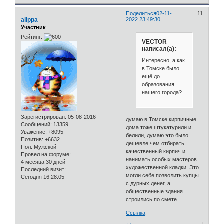
Поделиться
02-11-
11
alippa
2022 23:49:30
Участник
Рейтинг:
VECTOR
написал(а):
Интересно, а как
в Томске было
ещё до
образования
нашего города?
Зарегистрирован
: 05-08-2016
думаю в Томске кирпичные
Сообщений:
13359
дома тоже штукатурили и
Уважение:
+8095
белили, думаю это было
Позитив:
+6632
дешевле чем отбирать
Пол:
Мужской
качественный кирпич и
Провел на форуме:
нанимать особых мастеров
4 месяца 30 дней
художественной кладки. Это
Последний визит:
могли себе позволить купцы
Сегодня 16:28:05
с дурных денег, а
общественные здания
строились по смете.
Ссылка