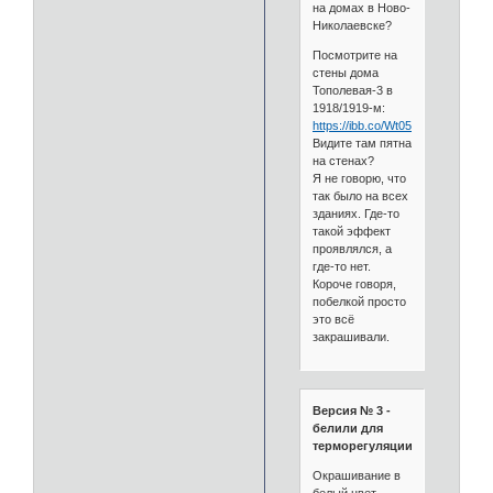
на домах в Ново-
Николаевске?
Посмотрите на
стены дома
Тополевая-3 в
1918/1919-м:
https://ibb.co/Wt05wyC
Видите там пятна
на стенах?
Я не говорю, что
так было на всех
зданиях. Где-то
такой эффект
проявлялся, а
где-то нет.
Короче говоря,
побелкой просто
это всё
закрашивали.
Версия № 3 -
белили для
терморегуляции.
Окрашивание в
белый цвет