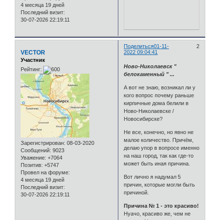
4 месяца 19 дней
Последний визит:
30-07-2026 22:19:11
Поделиться
01-11-
2
VECTOR
2022 09:04:41
Участник
Ново-Николаевск "
Рейтинг:
белокаменный " ...
А вот не знаю, возникал ли у
кого вопрос почему раньше
кирпичные дома белили в
Ново-Николаевске /
Новосибирске?
Не все, конечно, но явно не
малое количество. Причём,
Зарегистрирован
: 08-03-2020
делаю упор в вопросе именно
Сообщений:
9023
на наш город, так как где-то
Уважение:
+7064
может быть иная причина.
Позитив:
+5747
Провел на форуме:
Вот лично я надумал 5
4 месяца 19 дней
причин, которые могли быть
Последний визит:
причиной.
30-07-2026 22:19:11
Причина № 1 - это красиво!
Нуачо, красиво же, чем не