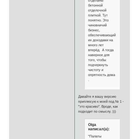
отделаны
бетонной
отделочной
плиткой. Тут
понятно. Это
чиновничий
бизнес,
обеспечивающий
их доходами на
много лет
вперёд. А тогда
наверное для
того, чтобы
подчеркнуть
чистоту и
опрятность дома
.
Давайте я вашу версию
приплюсую к моей под № 1 -
"это красиво". Вроде, как
подходит по смыслу. )))
Olga
написал(а):
"Палаты