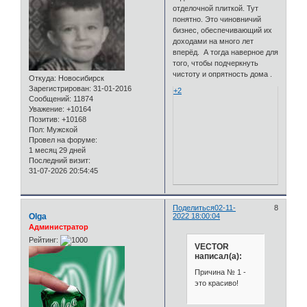
отделочной плиткой. Тут
понятно. Это чиновничий
бизнес, обеспечивающий их
доходами на много лет
вперёд. А тогда наверное для
того, чтобы подчеркнуть
чистоту и опрятность дома .
Откуда:
Новосибирск
Зарегистрирован
: 31-01-2016
+2
Сообщений:
11874
Уважение:
+10164
Позитив:
+10168
Пол:
Мужской
Провел на форуме:
1 месяц 29 дней
Последний визит:
31-07-2026 20:54:45
Поделиться
02-11-
8
Olga
2022 18:00:04
Администратор
Рейтинг:
VECTOR
написал(а):
Причина № 1 -
это красиво!