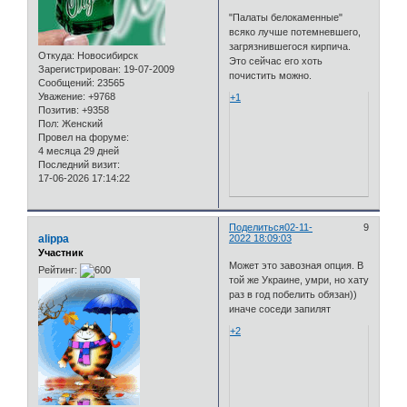
"Палаты белокаменные"
всяко лучше потемневшего,
загрязнившегося кирпича.
Откуда:
Новосибирск
Это сейчас его хоть
Зарегистрирован
: 19-07-2009
почистить можно.
Сообщений:
23565
Уважение:
+9768
+1
Позитив:
+9358
Пол:
Женский
Провел на форуме:
4 месяца 29 дней
Последний визит:
17-06-2026 17:14:22
Поделиться
02-11-
9
alippa
2022 18:09:03
Участник
Может это завозная опция. В
Рейтинг:
той же Украине, умри, но хату
раз в год побелить обязан))
иначе соседи запилят
+2