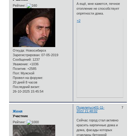
А ещё, мне кажется, печное
Рейтинг:
отопление не способствует
опрятности дома.
+2
Откуда:
Новосибирск
Зарегистрирован
: 07-05-2019
Сообщений:
1237
Уважение:
+1036
Позитив:
+2585
Пол:
Мужской
Провел на форуме:
20 дней 8 часов
Последний визит:
26-10-2025 15:45:54
Поделиться
01-11-
7
Женя
2022 21:48:02
Участник
Сейчас город стал активно
Рейтинг:
красить кирпичные дома и
дома, фасады которых
отделаны бетонной