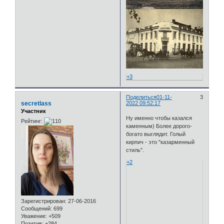
+3
Поделиться
01-11-
3
secretlass
2022 09:52:17
Участник
Ну именно чтобы казался
Рейтинг:
каменным) Более дорого-
богато выглядит. Голый
кирпич - это "казарменный
стиль".
+2
Зарегистрирован
: 27-06-2016
Сообщений:
699
Уважение:
+509
Позитив:
+284