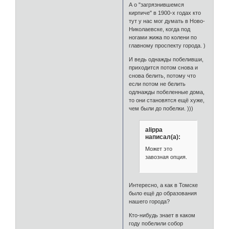
А о "загрязнившемся
кирпиче" в 1900-х годах кто
тут у нас мог думать в Ново-
Николаевске, когда под
ногами жижа по колени по
главному проспекту города. )
И ведь однажды побеливши,
приходится потом снова и
снова белить, потому что
если потом не белить
одлнажды побеленные дома,
то они становятся ещё хуже,
чем были до побелки. )))
alippa
написал(а):
Может это
завозная опция.
Интересно, а как в Томске
было ещё до образования
нашего города?
Кто-нибудь знает в каком
году побелили собор